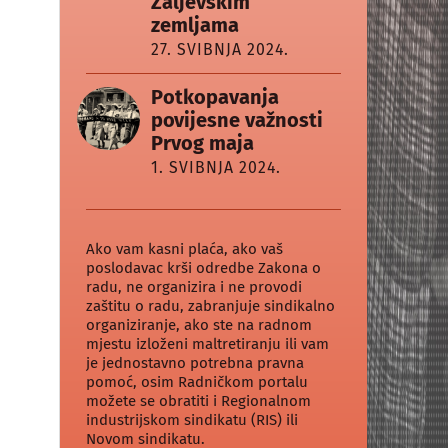
Zaljevskim
zemljama
27. SVIBNJA 2024.
Potkopavanja
povijesne važnosti
Prvog maja
1. SVIBNJA 2024.
Ako vam kasni plaća, ako vaš
poslodavac krši odredbe Zakona o
radu, ne organizira i ne provodi
zaštitu o radu, zabranjuje sindikalno
organiziranje, ako ste na radnom
mjestu izloženi maltretiranju ili vam
je jednostavno potrebna pravna
pomoć, osim Radničkom portalu
možete se obratiti i Regionalnom
industrijskom sindikatu (RIS) ili
Novom sindikatu.