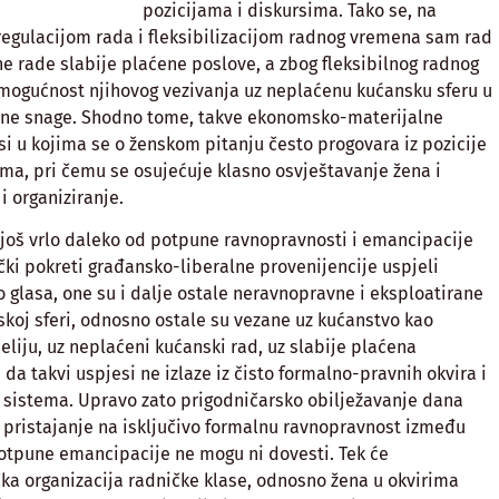
pozicijama i diskursima. Tako se, na
regulacijom rada i fleksibilizacijom radnog vremena sam rad
ene rade slabije plaćene poslove, a zbog fleksibilnog radnog
ogućnost njihovog vezivanja uz neplaćenu kućansku sferu u
dne snage. Shodno tome, takve ekonomsko-materijalne
i u kojima se o ženskom pitanju često progovara iz pozicije
zma, pri čemu se osujećuje klasno osvještavanje žena i
i organiziranje.
 još vrlo daleko od potpune ravnopravnosti i emancipacije
ički pokreti građansko-liberalne provenijencije uspjeli
 glasa, one su i dalje ostale neravnopravne i eksploatirane
koj sferi, odnosno ostale su vezane uz kućanstvo kao
iju, uz neplaćeni kućanski rad, uz slabije plaćena
 da takvi uspjesi ne izlaze iz čisto formalno-pravnih okvira i
 sistema. Upravo zato prigodničarsko obilježavanje dana
i pristajanje na isključivo formalnu ravnopravnost između
otpune emancipacije ne mogu ni dovesti. Tek će
ička organizacija radničke klase, odnosno žena u okvirima