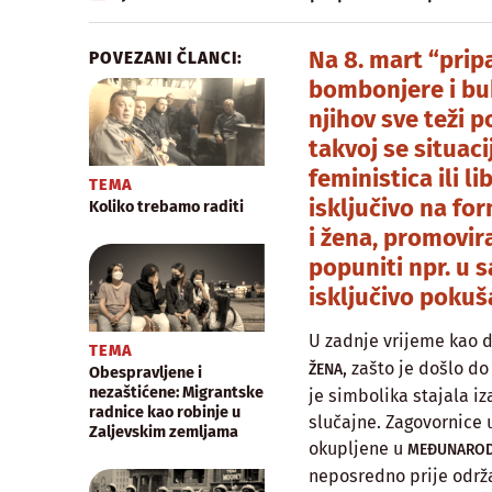
Na 8. mart “prip
POVEZANI ČLANCI:
bombonjere i buk
njihov sve teži 
takvoj se situaci
feministica ili l
TEMA
isključivo na f
Koliko trebamo raditi
i žena, promovir
popuniti npr. u 
isključivo pokuša
U zadnje vrijeme kao d
TEMA
, zašto je došlo d
ŽENA
Obespravljene i
nezaštićene: Migrantske
je simbolika stajala iz
radnice kao robinje u
slučajne. Zagovornice 
Zaljevskim zemljama
okupljene u
MEĐUNAROD
neposredno prije održ