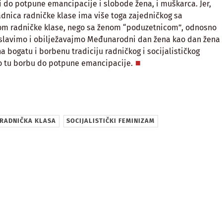
i do potpune emancipacije i slobode žena, i muškarca. Jer,
dnica radničke klase ima više toga zajedničkog sa
m radničke klase, nego sa ženom “poduzetnicom”, odnosno
, slavimo i obilježavajmo Međunarodni dan žena kao dan žena
a bogatu i borbenu tradiciju radničkog i socijalističkog
o tu borbu do potpune emancipacije.
sApp
RADNIČKA KLASA
SOCIJALISTIČKI FEMINIZAM