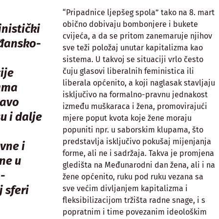
“Pripadnice ljepšeg spola” tako na 8. mart
obično dobivaju bombonjere i bukete
nistički
cvijeća, a da se pritom zanemaruje njihov
ađansko-
sve teži položaj unutar kapitalizma kao
sistema. U takvoj se situaciji vrlo često
ije
čuju glasovi liberalnih feministica ili
liberala općenito, a koji naglasak stavljaju
nama
isključivo na formalno-pravnu jednakost
ravo
između muškaraca i žena, promovirajući
u i dalje
mjere poput kvota koje žene moraju
popuniti npr. u saborskim klupama, što
predstavlja isključivo pokušaj mijenjanja
vne i
forme, ali ne i sadržaja. Takva je promjena
ne u
gledišta na Međunarodni dan žena, ali i na
-
žene općenito, ruku pod ruku vezana sa
 sferi
sve većim divljanjem kapitalizma i
fleksibilizacijom tržišta radne snage, i s
popratnim i time povezanim ideološkim