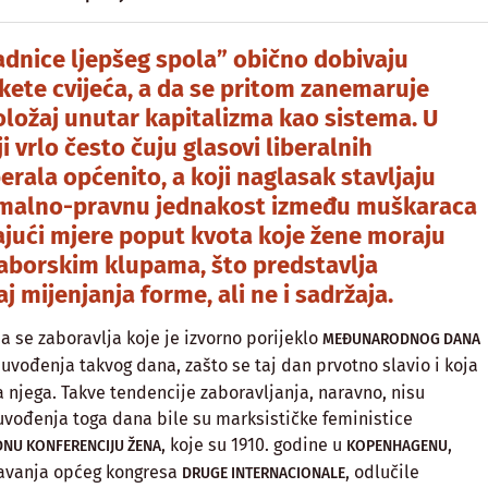
adnice ljepšeg spola” obično dobivaju
ete cvijeća, a da se pritom zanemaruje
položaj unutar kapitalizma kao sistema. U
ji vrlo često čuju glasovi liberalnih
iberala općenito, a koji naglasak stavljaju
ormalno-pravnu jednakost između muškaraca
ajući mjere poput kvota koje žene moraju
saborskim klupama, što predstavlja
j mijenjanja forme, ali ne i sadržaja.
a se zaboravlja koje je izvorno porijeklo
MEĐUNARODNOG DANA
o uvođenja takvog dana, zašto se taj dan prvotno slavio i koja
a njega. Takve tendencije zaboravljanja, naravno, nisu
uvođenja toga dana bile su marksističke feministice
, koje su 1910. godine u
,
NU KONFERENCIJU ŽENA
KOPENHAGENU
avanja općeg kongresa
, odlučile
DRUGE INTERNACIONALE