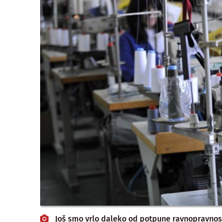
Još smo vrlo daleko od potpune ravnopravnos