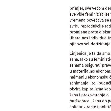
primjer, sve većom de
sve više feminizira; ž
vremena povećava se m
svrhu reprodukcije ra
promjene prate diskurs
liberalnog individuali
njihovo solidariziranje 
Činjenica je ta da smo
žena. Iako su feminist
ženama osigurati pravo
u materijalno-ekonoms
najmanju ekonomsku ćel
zanimanja, itd., budući
okvira kapitalizma kao
žena i progovaranje o 
muškaraca i žena do p
solidariziranje i polit