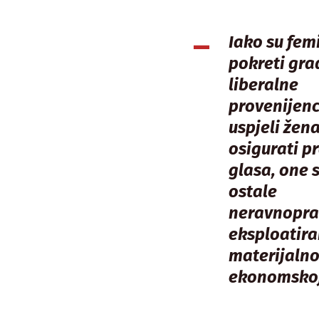
Iako su femi
pokreti gr
liberalne
provenijenc
uspjeli že
osigurati p
glasa, one s
ostale
neravnopra
eksploatira
materijalno
ekonomskoj