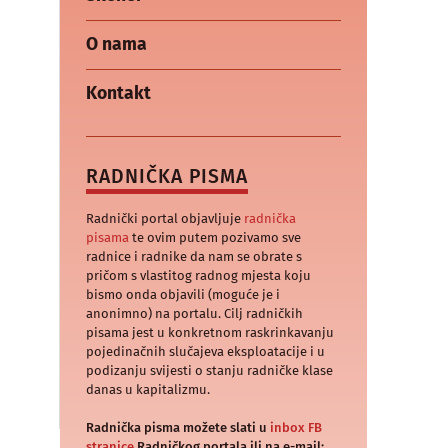
O nama
Kontakt
RADNIČKA PISMA
Radnički portal objavljuje
radnička
pisama
te ovim putem pozivamo sve
radnice i radnike da nam se obrate s
pričom s vlastitog radnog mjesta koju
bismo onda objavili (moguće je i
anonimno) na portalu. Cilj radničkih
pisama jest u konkretnom raskrinkavanju
pojedinačnih slučajeva eksploatacije i u
podizanju svijesti o stanju radničke klase
danas u kapitalizmu.
Radnička pisma možete slati u
inbox FB
stranice
Radničkog portala ili na e-mail: