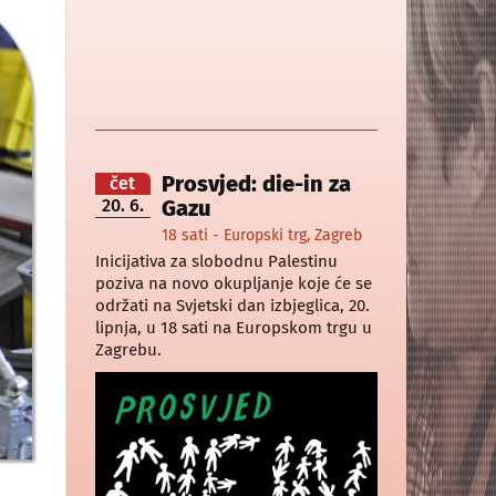
Prosvjed: die-in za
čet
20. 6.
Gazu
18 sati - Europski trg, Zagreb
Inicijativa za slobodnu Palestinu
poziva na novo okupljanje koje će se
održati na Svjetski dan izbjeglica, 20.
lipnja, u 18 sati na Europskom trgu u
Zagrebu.