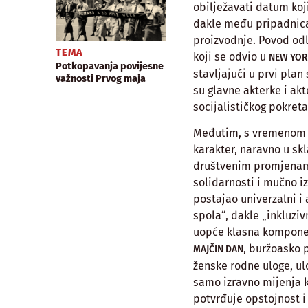
obilježavati datum koj
dakle među pripadnicam
proizvodnje. Povod odl
TEMA
koji se odvio u
NEW YO
Potkopavanja povijesne
stavljajući u prvi pla
važnosti Prvog maja
su glavne akterke i akt
socijalističkog pokreta
Međutim, s vremenom j
karakter, naravno u sk
društvenim promjenama
solidarnosti i mučno i
postajao univerzalni i
spola“, dakle „inkluziv
uopće klasna komponen
, buržoasko 
MAJČIN DAN
ženske rodne uloge, ul
samo izravno mijenja k
potvrđuje opstojnost i