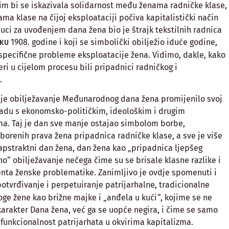
im bi se iskazivala solidarnost među ženama radničke klase,
a klase na čijoj eksploataciji počiva kapitalistički način
uci za uvođenjem dana žena bio je štrajk tekstilnih radnica
1908. godine i koji se simbolički obilježio iduće godine,
RKU
n specifične probleme eksploatacije žena. Vidimo, dakle, kako
eri u cijelom procesu bili pripadnici radničkog i
.
e obilježavanje Međunarodnog dana žena promijenilo svoj
ladu s ekonomsko-političkim, ideološkim i drugim
. Taj je dan sve manje ostajao simbolom borbe,
zborenih prava žena pripadnica radničke klase, a sve je više
 apstraktni dan žena, dan žena kao „pripadnica ljepšeg
no“ obilježavanje nečega čime su se brisale klasne razlike i
ta ženske problematike. Zanimljivo je ovdje spomenuti i
potvrđivanje i perpetuiranje patrijarhalne, tradicionalne
oge žene kao brižne majke i „anđela u kući“, kojime se ne
arakter Dana žena, već ga se uopće negira, i čime se samo
 funkcionalnost patrijarhata u okvirima kapitalizma.