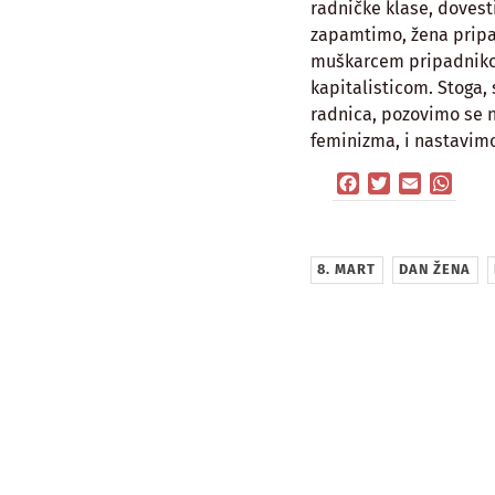
radničke klase, dovest
zapamtimo, žena pripa
muškarcem pripadniko
kapitalisticom. Stoga
radnica, pozovimo se n
feminizma, i nastavim
Facebook
Twitter
Email
What
8. MART
DAN ŽENA