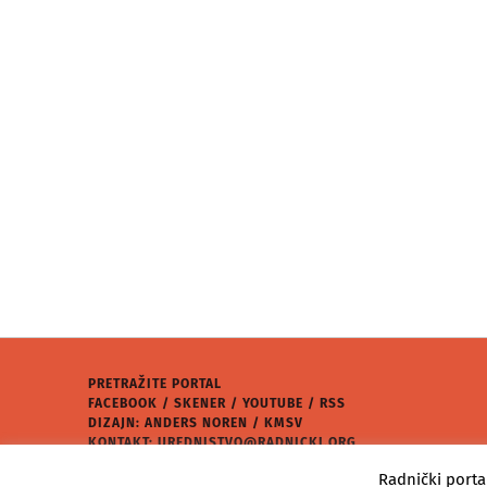
PRETRAŽITE PORTAL
FACEBOOK
/
SKENER
/
YOUTUBE
/
RSS
DIZAJN: ANDERS NOREN / KMSV
KONTAKT:
UREDNISTVO@RADNICKI.ORG
★
RADNIČKI PORTAL
2026.
Radnički porta