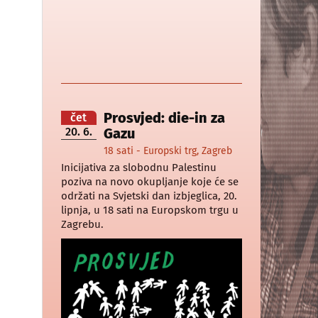
Prosvjed: die-in za
čet
20. 6.
Gazu
18 sati - Europski trg, Zagreb
Inicijativa za slobodnu Palestinu
poziva na novo okupljanje koje će se
održati na Svjetski dan izbjeglica, 20.
lipnja, u 18 sati na Europskom trgu u
Zagrebu.