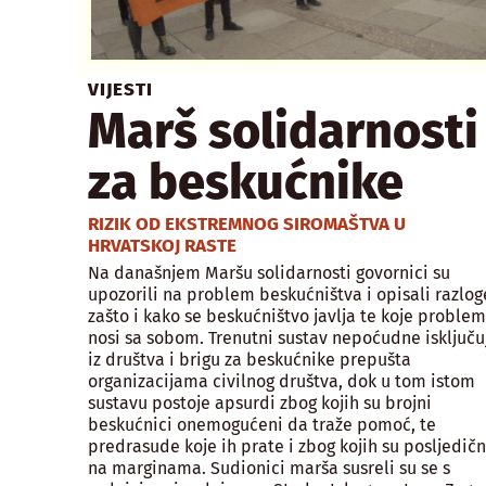
VIJESTI
Marš solidarnosti
za beskućnike
RIZIK OD EKSTREMNOG SIROMAŠTVA U
HRVATSKOJ RASTE
Na današnjem Maršu solidarnosti govornici su
upozorili na problem beskućništva i opisali razlog
zašto i kako se beskućništvo javlja te koje proble
nosi sa sobom. Trenutni sustav nepoćudne isključu
iz društva i brigu za beskućnike prepušta
organizacijama civilnog društva, dok u tom istom
sustavu postoje apsurdi zbog kojih su brojni
beskućnici onemogućeni da traže pomoć, te
predrasude koje ih prate i zbog kojih su posljedič
na marginama. Sudionici marša susreli su se s