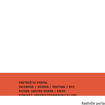
PRETRAŽITE PORTAL
FACEBOOK
/
SKENER
/
YOUTUBE
/
RSS
DIZAJN: ANDERS NOREN / KMSV
KONTAKT:
UREDNISTVO@RADNICKI.ORG
★
RADNIČKI PORTAL
2026.
Radnički porta