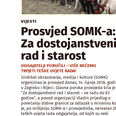
VIJESTI
Prosvjed SOMK-a:
Za dostojanstven
rad i starost
ODGAJATELJI PORUČILI – VIŠE NEĆEMO
TRPJETI TEŠKE UVJETE RADA!
Sindikat obrazovanja, medija i kulture (SOMK)
organizirao je prosvjed danas, 14. lipnja 2018. godi
u Zagrebu i Rijeci. Glavna poruka prosvjeda bila je
“Za dostojanstveni rad i starost – ne radu do 67.
godine”, a povod organizaciji Vladin prijedlog o
povećanju dobne granice za odlazak u mirovinu ko
je, po mišljenju SOMK-a i prosvjednika, nerealan z
teških uvjeta rada odgajatelja, od kojih su neki