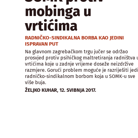
mobinga u
vrtićima
RADNIČKO-SINDIKALNA BORBA KAO JEDINI
ISPRAVAN PUT
Na glavnom zagrebačkom trgu jučer se održao
prosvjed protiv psihičkog maltretiranja radništva 
vrtićima koje u zadnje vrijeme doseže neizdržive
razmjere. Gorući problem moguće je razriješiti jed
radničko-sindikalnom borbom koja u SOMK-u sve
više buja.
,
ŽELJKO KUHAR
12. SVIBNJA 2017.