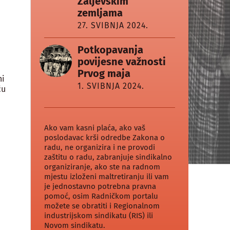
Zaljevskim
zemljama
27. SVIBNJA 2024.
t
Potkopavanja
povijesne važnosti
Prvog maja
ni
1. SVIBNJA 2024.
ću
Ako vam kasni plaća, ako vaš
poslodavac krši odredbe Zakona o
radu, ne organizira i ne provodi
zaštitu o radu, zabranjuje sindikalno
organiziranje, ako ste na radnom
mjestu izloženi maltretiranju ili vam
je jednostavno potrebna pravna
pomoć, osim Radničkom portalu
možete se obratiti i Regionalnom
industrijskom sindikatu (RIS) ili
Novom sindikatu.