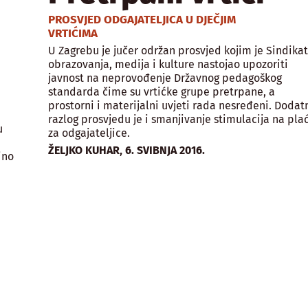
PROSVJED ODGAJATELJICA U DJEČJIM
VRTIĆIMA
U Zagrebu je jučer održan prosvjed kojim je Sindika
obrazovanja, medija i kulture nastojao upozoriti
javnost na neprovođenje Državnog pedagoškog
standarda čime su vrtićke grupe pretrpane, a
prostorni i materijalni uvjeti rada nesređeni. Dodat
razlog prosvjedu je i smanjivanje stimulacija na pla
u
za odgajateljice.
,
ŽELJKO KUHAR
6. SVIBNJA 2016.
ino