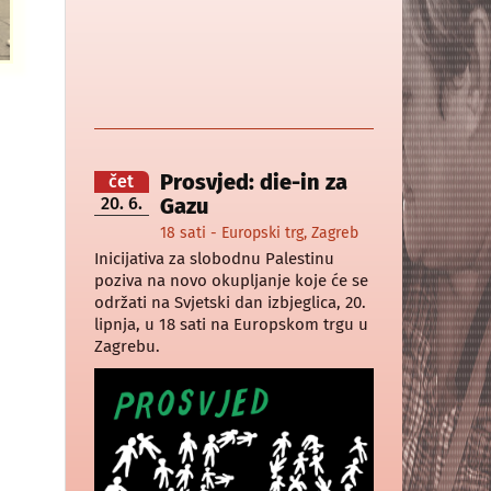
Prosvjed: die-in za
čet
20. 6.
Gazu
18 sati - Europski trg, Zagreb
Inicijativa za slobodnu Palestinu
poziva na novo okupljanje koje će se
održati na Svjetski dan izbjeglica, 20.
lipnja, u 18 sati na Europskom trgu u
Zagrebu.