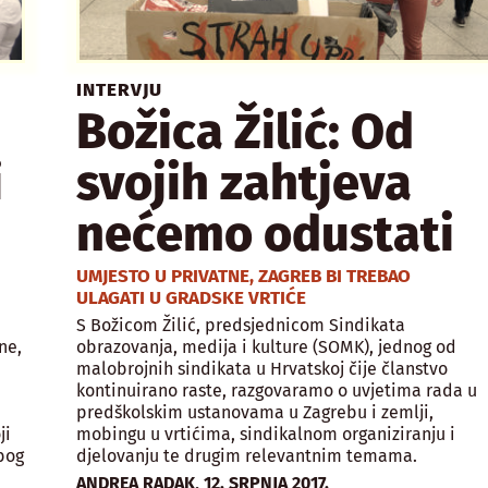
INTERVJU
Božica Žilić: Od
i
svojih zahtjeva
nećemo odustati
UMJESTO U PRIVATNE, ZAGREB BI TREBAO
ULAGATI U GRADSKE VRTIĆE
S Božicom Žilić, predsjednicom Sindikata
ne,
obrazovanja, medija i kulture (SOMK), jednog od
malobrojnih sindikata u Hrvatskoj čije članstvo
kontinuirano raste, razgovaramo o uvjetima rada u
predškolskim ustanovama u Zagrebu i zemlji,
ji
mobingu u vrtićima, sindikalnom organiziranju i
bog
djelovanju te drugim relevantnim temama.
,
ANDREA RADAK
12. SRPNJA 2017.