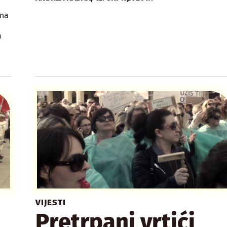
ina
a
VIJESTI
Pretrpani vrtići