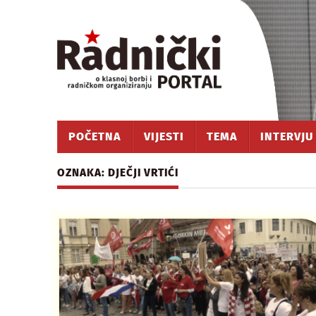
POČETNA
VIJESTI
TEMA
INTERVJU
OZNAKA: DJEČJI VRTIĆI