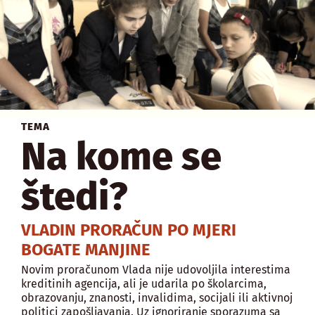
TEMA
Na kome se
štedi?
VLADIN PRORAČUN PO MJERI
BOGATE MANJINE
Novim proračunom Vlada nije udovoljila interestima
kreditinih agencija, ali je udarila po školarcima,
obrazovanju, znanosti, invalidima, socijali ili aktivnoj
politici zapošljavanja. Uz ignoriranje sporazuma sa