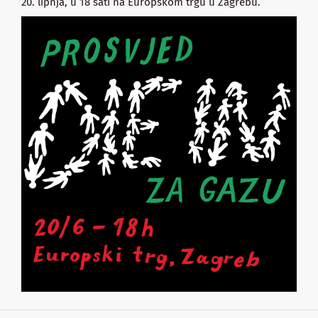
20. lipnja, u 18 sati na Europskom trgu u Zagrebu.