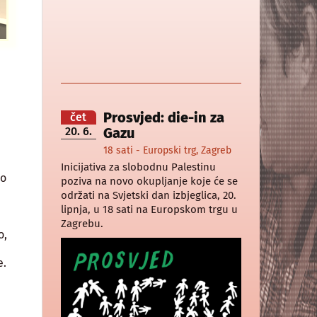
Prosvjed: die-in za
čet
20. 6.
Gazu
18 sati - Europski trg, Zagreb
Inicijativa za slobodnu Palestinu
 o
poziva na novo okupljanje koje će se
održati na Svjetski dan izbjeglica, 20.
i
lipnja, u 18 sati na Europskom trgu u
Zagrebu.
o,
e.