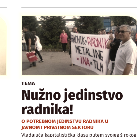
TEMA
Nužno jedinstvo
radnika!
O POTREBNOM JEDINSTVU RADNIKA U
JAVNOM I PRIVATNOM SEKTORU
Vladajuća kapitalistička klasa putem svojeg širokog