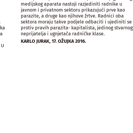
medijskog aparata nastoji razjediniti radnike u
javnom i privatnom sektoru prikazujući prve kao
parazite, a druge kao njihove žrtve. Radnici oba
a
sektora moraju takve podjele odbaciti i ujediniti se
ika
protiv pravih parazita- kapitalista, jedinog stvarnog
ma
neprijatelja i ugnjetača radničke klase.
,
KARLO JURAK
17. OŽUJKA 2016.
 U