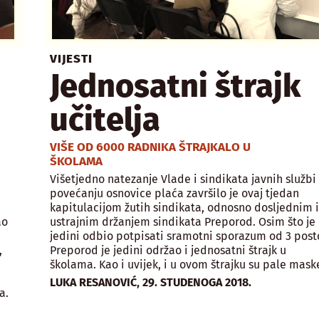
VIJESTI
Jednosatni štrajk
učitelja
VIŠE OD 6000 RADNIKA ŠTRAJKALO U
ŠKOLAMA
Višetjedno natezanje Vlade i sindikata javnih službi
povećanju osnovice plaća završilo je ovaj tjedan
kapitulacijom žutih sindikata, odnosno dosljednim 
ao
ustrajnim držanjem sindikata Preporod. Osim što je
jedini odbio potpisati sramotni sporazum od 3 post
,
Preporod je jedini održao i jednosatni štrajk u
školama. Kao i uvijek, i u ovom štrajku su pale mask
,
LUKA RESANOVIĆ
29. STUDENOGA 2018.
a.