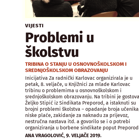
VIJESTI
Problemi u
školstvu
TRIBINA O STANJU U OSNOVNOŠKOLSKOM I
SREDNJOŠKOLSKOM OBRAZOVANJU
Inicijativa Za radnički Karlovac organizirala je u
petak, 8. veljače, u Knjižnici za mlade Karlovac
tribinu o problemima u osnovnoškolskom i
srednjoškolskom obrazovanju. Na tribini je gostov
Željko Stipić iz Sindikata Preporod, a istaknuti su
brojni problemi školstva – opadanje broja učenika
niske plaće, zakidanje za naknadu za prijevoz,
nestručna nastava itd. a govorilo se i o potrebi
organiziranja u borbene sindikate poput Preporod
,
ANA VRAGOLOVIĆ
9. VELJAČE 2019.