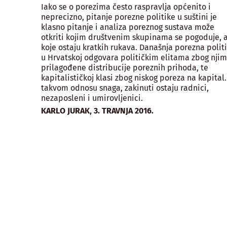
Iako se o porezima često raspravlja općenito i
neprecizno, pitanje porezne politike u suštini je
klasno pitanje i analiza poreznog sustava može
otkriti kojim društvenim skupinama se pogoduje, 
koje ostaju kratkih rukava. Današnja porezna polit
u Hrvatskoj odgovara političkim elitama zbog nji
prilagođene distribucije poreznih prihoda, te
kapitalističkoj klasi zbog niskog poreza na kapital.
takvom odnosu snaga, zakinuti ostaju radnici,
nezaposleni i umirovljenici.
,
KARLO JURAK
3. TRAVNJA 2016.