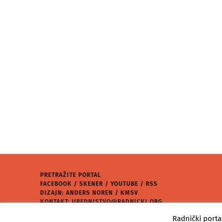
PRETRAŽITE PORTAL
FACEBOOK
/
SKENER
/
YOUTUBE
/
RSS
DIZAJN: ANDERS NOREN / KMSV
KONTAKT:
UREDNISTVO@RADNICKI.ORG
★
RADNIČKI PORTAL
2026.
Radnički porta