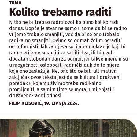
TEMA
Koliko trebamo raditi
Nitko ne bi trebao raditi ovoliko puno koliko radi
danas. Uopće je stvar ne samo u tome da bi se radno
vrijeme trebalo smanjiti, već da bi se ono trebalo
radikalno smanjiti. Ovime se odmah želim ograditi
od reformističkih zahtjeva socijaldemokracije koji bi
radno vrijeme smanjili za sat ili dva, ili bi uveli
dodatan slobodan dan za odmor, jer takve mjere nisu
u mogućnosti osloboditi radnički duh do te mjere
koje ono zaslužuje. Ne, ono što će biti ultimativni
zaključak ovog teksta jest da se kultura i društveni
poredak u kojemu živimo treba radikalno
promijeniti, a samim time se moraju mijenjati i
društveno-radni odnosi.
,
FILIP KLISOVIĆ
19. LIPNJA 2024.