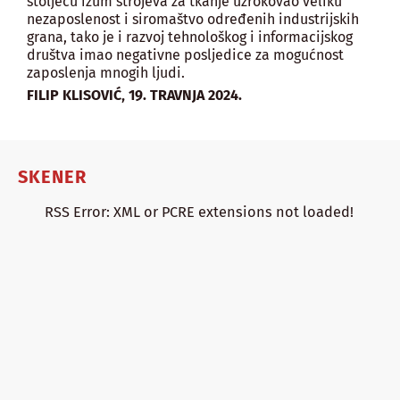
stoljeću izum strojeva za tkanje uzrokovao veliku
nezaposlenost i siromaštvo određenih industrijskih
grana, tako je i razvoj tehnološkog i informacijskog
društva imao negativne posljedice za mogućnost
zaposlenja mnogih ljudi.
,
FILIP KLISOVIĆ
19. TRAVNJA 2024.
SKENER
RSS Error: XML or PCRE extensions not loaded!