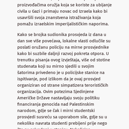
proizvođačima oružja koja se koriste za ubijanje
civila u Gazi i primaju novac od Izraela kako bi
usavršili svoja znanstvena istraživanja koja
pomažu izraelskim imperijalističkim naporima.
Kako se brojka sudionika prosvjeda iz dana u
dan sve više povećava, lokalne vlasti odlučile su
poslati oružanu policiju na mirne prosvjednike
kako bi suzbile daljnji razvoj pokreta otpora. U
trenutku pisanja ovog izvještaja, više od stotine
studenata koji su mirno sjedili u svojim
šatorima privedeno je u policijske stanice na
ispitivanje, pod izlikom da je ovaj prosvjed
organiziran od strane simpatizera terorističkih
organizacija. Ovim potezima Sjedinjene
Američke Države nastavljaju svoju politiku
financiranja genocida nad Palestinskim
narodom, gdje se čak i mirni studentski
prosvjedi susreću sa uporabom sile, gdje su u
nekoliko navrata studenti prebijeni prije nego