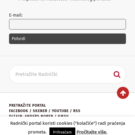
E-mail:
PRETRAŽITE PORTAL
FACEBOOK
/
SKENER
/
YOUTUBE
/
RSS
DIZAJN: ANDERS NOREN / KMSV
KONTAKT:
UREDNISTVO@RADNICKI.ORG
Radnički portal koristi cookies ("kolačiće") radi praćenja
★
RADNIČKI PORTAL
2026.
prometa.
Pročitajte više.
Prihvaćam