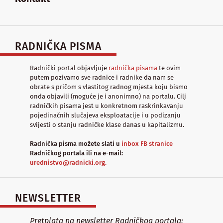
RADNIČKA PISMA
Radnički portal objavljuje
radnička pisama
te ovim
putem pozivamo sve radnice i radnike da nam se
obrate s pričom s vlastitog radnog mjesta koju bismo
onda objavili (moguće je i anonimno) na portalu. Cilj
radničkih pisama jest u konkretnom raskrinkavanju
pojedinačnih slučajeva eksploatacije i u podizanju
svijesti o stanju radničke klase danas u kapitalizmu.
Radnička pisma možete slati u
inbox FB stranice
Radničkog portala ili na e-mail:
urednistvo@radnicki.org.
NEWSLETTER
Pretplata na newsletter Radničkog portala: