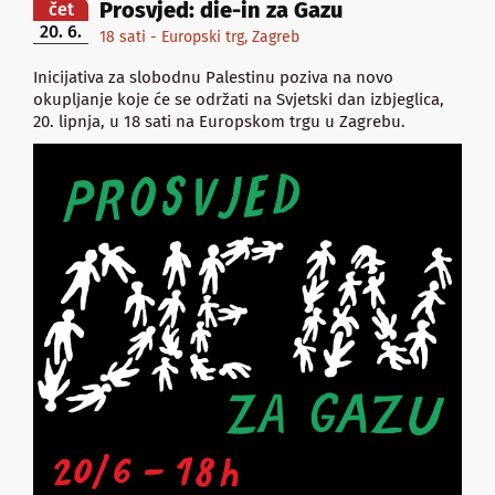
Prosvjed: die-in za Gazu
čet
20. 6.
18 sati - Europski trg, Zagreb
Inicijativa za slobodnu Palestinu poziva na novo
okupljanje koje će se održati na Svjetski dan izbjeglica,
20. lipnja, u 18 sati na Europskom trgu u Zagrebu.