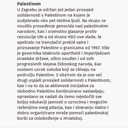
Palestinom
U Zagrebu je održan još jedan prosvjed
solidarnosti s Palestinom na kojem je
sudjelovalo oko pet stotina ljudi. Na skupu se
osudilo provođenje genocida nad palestinskim
narodom, kao i sramotno glasanje protiv
rezulucije UN-a od strane HDZ-ove vlade, te
apeliralo na trenutačni prekid vatre i
priznavanje Palestine u granicama od 1967. Više
je govornika istaknulo apartheid i imperijalizam
izraelske države, oštro osuđen i od svih
progresivnih slojeva židovskog naroda, kao
sustavni uzrok sukoba koji se zbivaju na
području Palestine. S obzirom da je ovo već
drugi uspjeli prosvjed solidarnosti s Palestinom,
kao i na to da se aktivnosti Inicijative za
slobodnu Palestinu kontinuirano nastavljaju,
opravdano se nadati da ćemo svjedočiti sve
boljoj edukaciji javnosti o uzrocima i mogućim
rješenjima ovog pitanja, kao i stvaranju stalne i
dobro organizirane mreže pomoći palestinskoj
borbi za oslobođenje u Hrvatskoj.