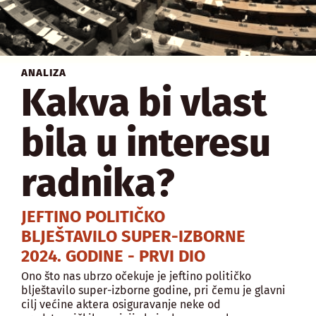
ANALIZA
Kakva bi vlast
bila u interesu
radnika?
JEFTINO POLITIČKO
BLJEŠTAVILO SUPER-IZBORNE
2024. GODINE - PRVI DIO
Ono što nas ubrzo očekuje je jeftino političko
blještavilo super-izborne godine, pri čemu je glavni
cilj većine aktera osiguravanje neke od