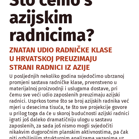
azijskim
radnicima?
ZNATAN UDIO RADNIČKE KLASE
U HRVATSKOJ PREUZIMAJU
STRANI RADNICI IZ AZIJE
U posljednjih nekoliko godina svjedočimo ubrzanoj
promjeni sastava radničke klase, prvenstveno u
materijalnoj proizvodnji i uslugama dostave, pri
čemu sve veći udio zaposlenih preuzimaju azijski
radnici. Usprkos tome što se broj azijskih radnika već
mjeri u desecima tisuća, te što sve projekcije govore
u prilog toga da će u skoroj budućnosti azijski radnici
igrati još daleko dramatičniju ulogu u sastavu
zaposlenih, za sada još nismo mogli svjedočiti
nikakvim dugoročnim planskim aktivnostima, pa čak
niti ozbiljnijim strukturnim analizama vezanima uz