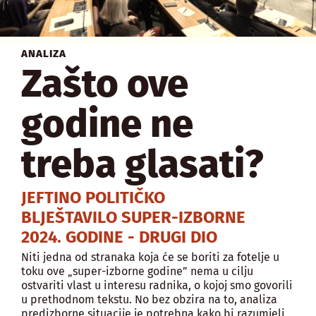
ANALIZA
Zašto ove
godine ne
treba glasati?
JEFTINO POLITIČKO
BLJEŠTAVILO SUPER-IZBORNE
2024. GODINE - DRUGI DIO
Niti jedna od stranaka koja će se boriti za fotelje u
toku ove „super-izborne godine” nema u cilju
ostvariti vlast u interesu radnika, o kojoj smo govorili
u prethodnom tekstu. No bez obzira na to, analiza
predizborne situacije je potrebna kako bi razumjeli