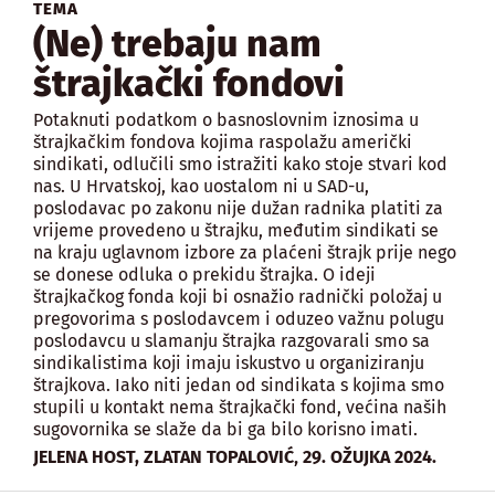
TEMA
(Ne) trebaju nam
štrajkački fondovi
Potaknuti podatkom o basnoslovnim iznosima u
štrajkačkim fondova kojima raspolažu američki
sindikati, odlučili smo istražiti kako stoje stvari kod
nas. U Hrvatskoj, kao uostalom ni u SAD-u,
poslodavac po zakonu nije dužan radnika platiti za
vrijeme provedeno u štrajku, međutim sindikati se
na kraju uglavnom izbore za plaćeni štrajk prije nego
se donese odluka o prekidu štrajka. O ideji
štrajkačkog fonda koji bi osnažio radnički položaj u
pregovorima s poslodavcem i oduzeo važnu polugu
poslodavcu u slamanju štrajka razgovarali smo sa
sindikalistima koji imaju iskustvo u organiziranju
štrajkova. Iako niti jedan od sindikata s kojima smo
stupili u kontakt nema štrajkački fond, većina naših
sugovornika se slaže da bi ga bilo korisno imati.
,
JELENA HOST, ZLATAN TOPALOVIĆ
29. OŽUJKA 2024.