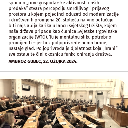
spomen „prve gospodarske aktivnosti naših
predaka“ stvara percepciju smrdljivog i prljavog
prostora u kojem pojedinci oduzeti od modernizacije
i društvenih promjena 20. stoljeća naivno odlučuju
biti najslabija karika u lancu svjetskog tržišta, kojem
naša država pripada kao članica Svjetske trgovinske
organizacije (WTO). Tu je mentalnu sliku potrebno
promijeniti – jer bez poljoprivrede nema hrane,
nastaje glad. Poljoprivreda je djelatnost koja „hrani“
sve ostale te čini okosnicu funkcioniranja društva.
,
AMBROZ GUBEC
22. OŽUJKA 2024.