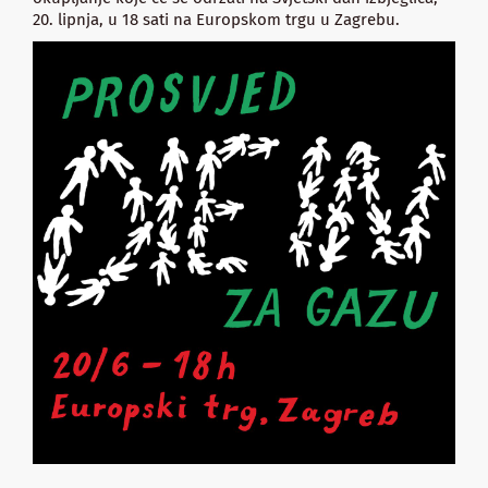
20. lipnja, u 18 sati na Europskom trgu u Zagrebu.