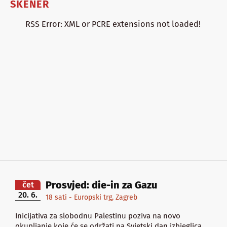
SKENER
RSS Error: XML or PCRE extensions not loaded!
Prosvjed: die-in za Gazu
čet
20. 6.
18 sati - Europski trg, Zagreb
Inicijativa za slobodnu Palestinu poziva na novo
okupljanje koje će se održati na Svjetski dan izbjeglica,