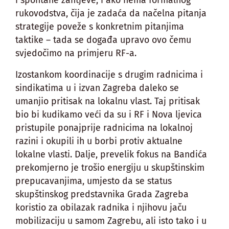
i spontane zahtjeve, i ako nema formalnog
rukovodstva, čija je zadaća da načelna pitanja
strategije poveže s konkretnim pitanjima
taktike – tada se događa upravo ovo čemu
svjedočimo na primjeru RF-a.
Izostankom koordinacije s drugim radnicima i
sindikatima u i izvan Zagreba daleko se
umanjio pritisak na lokalnu vlast. Taj pritisak
bio bi kudikamo veći da su i RF i Nova ljevica
pristupile ponajprije radnicima na lokalnoj
razini i okupili ih u borbi protiv aktualne
lokalne vlasti. Dalje, prevelik fokus na Bandića
prekomjerno je trošio energiju u skupštinskim
prepucavanjima, umjesto da se status
skupštinskog predstavnika Grada Zagreba
koristio za obilazak radnika i njihovu jaču
mobilizaciju u samom Zagrebu, ali isto tako i u