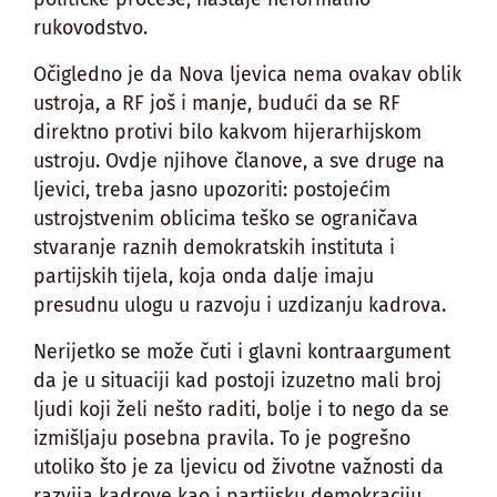
rukovodstvo.
Očigledno je da Nova ljevica nema ovakav oblik
ustroja, a RF još i manje, budući da se RF
direktno protivi bilo kakvom hijerarhijskom
ustroju. Ovdje njihove članove, a sve druge na
ljevici, treba jasno upozoriti: postojećim
ustrojstvenim oblicima teško se ograničava
stvaranje raznih demokratskih instituta i
partijskih tijela, koja onda dalje imaju
presudnu ulogu u razvoju i uzdizanju kadrova.
Nerijetko se može čuti i glavni kontraargument
da je u situaciji kad postoji izuzetno mali broj
ljudi koji želi nešto raditi, bolje i to nego da se
izmišljaju posebna pravila. To je pogrešno
utoliko što je za ljevicu od životne važnosti da
razvija kadrove kao i partijsku demokraciju.