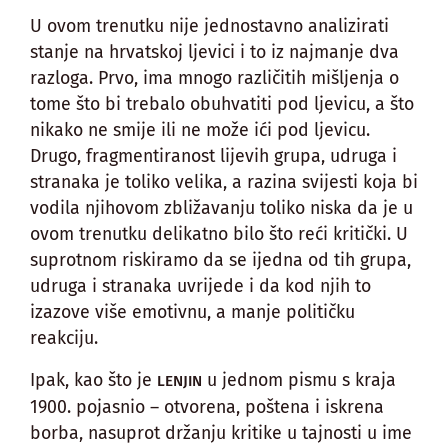
U ovom trenutku nije jednostavno analizirati
stanje na hrvatskoj ljevici i to iz najmanje dva
razloga. Prvo, ima mnogo različitih mišljenja o
tome što bi trebalo obuhvatiti pod ljevicu, a što
nikako ne smije ili ne može ići pod ljevicu.
Drugo, fragmentiranost lijevih grupa, udruga i
stranaka je toliko velika, a razina svijesti koja bi
vodila njihovom zbližavanju toliko niska da je u
ovom trenutku delikatno bilo što reći kritički. U
suprotnom riskiramo da se ijedna od tih grupa,
udruga i stranaka uvrijede i da kod njih to
izazove više emotivnu, a manje političku
reakciju.
Ipak, kao što je
u jednom pismu s kraja
LENJIN
1900. pojasnio – otvorena, poštena i iskrena
borba, nasuprot držanju kritike u tajnosti u ime