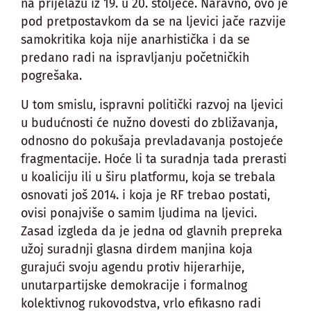
na prijelazu iz 19. u 20. stoljeće. Naravno, ovo je
pod pretpostavkom da se na ljevici jače razvije
samokritika koja nije anarhistička i da se
predano radi na ispravljanju početničkih
pogrešaka.
U tom smislu, ispravni politički razvoj na ljevici
u budućnosti će nužno dovesti do zbližavanja,
odnosno do pokušaja prevladavanja postojeće
fragmentacije. Hoće li ta suradnja tada prerasti
u koaliciju ili u širu platformu, koja se trebala
osnovati još 2014. i koja je RF trebao postati,
ovisi ponajviše o samim ljudima na ljevici.
Zasad izgleda da je jedna od glavnih prepreka
užoj suradnji glasna dirdem manjina koja
gurajući svoju agendu protiv hijerarhije,
unutarpartijske demokracije i formalnog
kolektivnog rukovodstva, vrlo efikasno radi