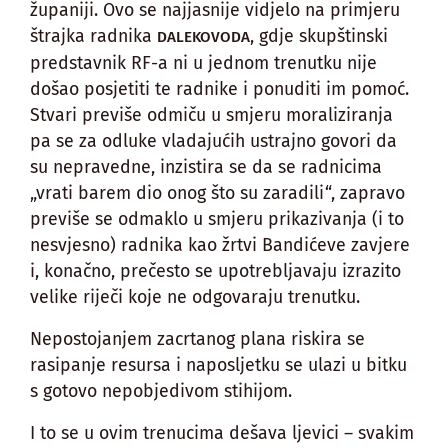
županiji. Ovo se najjasnije vidjelo na primjeru
štrajka radnika
, gdje skupštinski
DALEKOVODA
predstavnik RF-a ni u jednom trenutku nije
došao posjetiti te radnike i ponuditi im pomoć.
Stvari previše odmiču u smjeru moraliziranja
pa se za odluke vladajućih ustrajno govori da
su nepravedne, inzistira se da se radnicima
„vrati barem dio onog što su zaradili“, zapravo
previše se odmaklo u smjeru prikazivanja (i to
nesvjesno) radnika kao žrtvi Bandićeve zavjere
i, konačno, prečesto se upotrebljavaju izrazito
velike riječi koje ne odgovaraju trenutku.
Nepostojanjem zacrtanog plana riskira se
rasipanje resursa i naposljetku se ulazi u bitku
s gotovo nepobjedivom stihijom.
I to se u ovim trenucima dešava ljevici – svakim