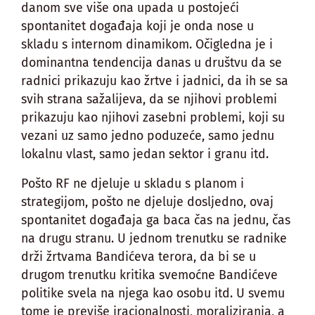
danom sve više ona upada u postojeći
spontanitet događaja koji je onda nose u
skladu s internom dinamikom. Očigledna je i
dominantna tendencija danas u društvu da se
radnici prikazuju kao žrtve i jadnici, da ih se sa
svih strana sažalijeva, da se njihovi problemi
prikazuju kao njihovi zasebni problemi, koji su
vezani uz samo jedno poduzeće, samo jednu
lokalnu vlast, samo jedan sektor i granu itd.
Pošto RF ne djeluje u skladu s planom i
strategijom, pošto ne djeluje dosljedno, ovaj
spontanitet događaja ga baca čas na jednu, čas
na drugu stranu. U jednom trenutku se radnike
drži žrtvama Bandićeva terora, da bi se u
drugom trenutku kritika svemoćne Bandićeve
politike svela na njega kao osobu itd. U svemu
tome je previše iracionalnosti, moraliziranja, a