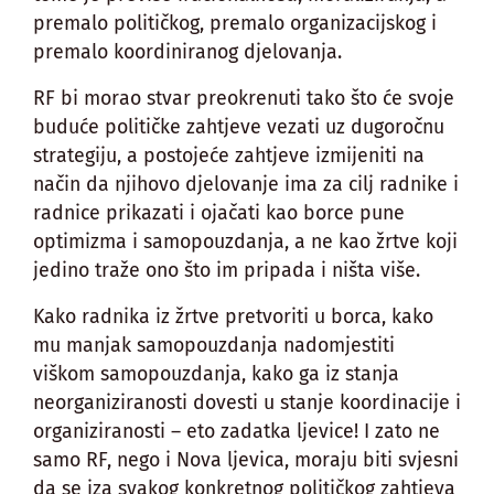
premalo političkog, premalo organizacijskog i
premalo koordiniranog djelovanja.
RF bi morao stvar preokrenuti tako što će svoje
buduće političke zahtjeve vezati uz dugoročnu
strategiju, a postojeće zahtjeve izmijeniti na
način da njihovo djelovanje ima za cilj radnike i
radnice prikazati i ojačati kao borce pune
optimizma i samopouzdanja, a ne kao žrtve koji
jedino traže ono što im pripada i ništa više.
Kako radnika iz žrtve pretvoriti u borca, kako
mu manjak samopouzdanja nadomjestiti
viškom samopouzdanja, kako ga iz stanja
neorganiziranosti dovesti u stanje koordinacije i
organiziranosti – eto zadatka ljevice! I zato ne
samo RF, nego i Nova ljevica, moraju biti svjesni
da se iza svakog konkretnog političkog zahtjeva