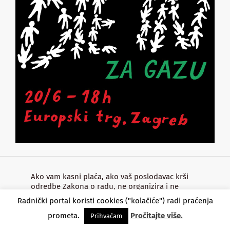
Ako vam kasni plaća, ako vaš poslodavac krši
odredbe Zakona o radu, ne organizira i ne
provodi zaštitu o radu, zabranjuje sindikalno
Radnički portal koristi cookies ("kolačiće") radi praćenja
organiziranje, ako ste na radnom mjestu
izloženi maltretiranju ili vam je jednostavno
prometa.
Pročitajte više.
Prihvaćam
potrebna pravna pomoć, osim Radničkom