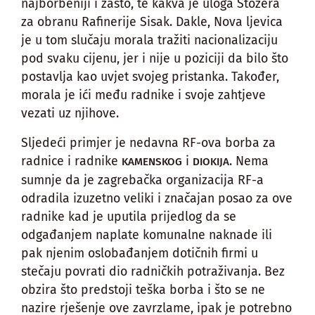
najborbeniji i zašto, te kakva je uloga Stožera
za obranu Rafinerije Sisak. Dakle, Nova ljevica
je u tom slučaju morala tražiti nacionalizaciju
pod svaku cijenu, jer i nije u poziciji da bilo što
postavlja kao uvjet svojeg pristanka. Također,
morala je ići među radnike i svoje zahtjeve
vezati uz njihove.
Sljedeći primjer je nedavna RF-ova borba za
radnice i radnike
i
. Nema
KAMENSKOG
DIOKIJA
sumnje da je zagrebačka organizacija RF-a
odradila izuzetno veliki i značajan posao za ove
radnike kad je uputila prijedlog da se
odgađanjem naplate komunalne naknade ili
pak njenim oslobađanjem dotičnih firmi u
stečaju povrati dio radničkih potraživanja. Bez
obzira što predstoji teška borba i što se ne
nazire rješenje ove zavrzlame, ipak je potrebno