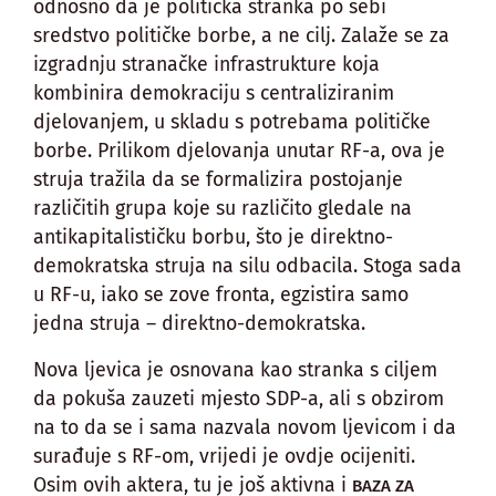
odnosno da je politička stranka po sebi
sredstvo političke borbe, a ne cilj. Zalaže se za
izgradnju stranačke infrastrukture koja
kombinira demokraciju s centraliziranim
djelovanjem, u skladu s potrebama političke
borbe. Prilikom djelovanja unutar RF-a, ova je
struja tražila da se formalizira postojanje
različitih grupa koje su različito gledale na
antikapitalističku borbu, što je direktno-
demokratska struja na silu odbacila. Stoga sada
u RF-u, iako se zove fronta, egzistira samo
jedna struja – direktno-demokratska.
Nova ljevica je osnovana kao stranka s ciljem
da pokuša zauzeti mjesto SDP-a, ali s obzirom
na to da se i sama nazvala novom ljevicom i da
surađuje s RF-om, vrijedi je ovdje ocijeniti.
Osim ovih aktera, tu je još aktivna i
BAZA ZA