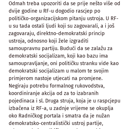
Odmah treba upozoriti da se prije nešto više od
dvije godine u RF-u dogodio rascjep po
političko-organizacijskom pitanju ustroja. U RF-
u su tada ostali ljudi koji su zagovarali, a i još
zagovaraju, direktno-demokratski princip
ustroja, odnosno koji žele izgraditi
samoupravnu partiju. Budući da se zalažu za
demokratski socijalizam, koji kao bazu ima
samoupravljanje, oni političku stranku vide kao
demokratski socijalizam u malom te svojim
primjerom nastoje utjecati na promjene.
Negiraju potrebu formalnog rukovodstva,
koordiniranje akcija od za to izabranih
pojedinaca i sl. Druga struja, koja je u raspcjepu
izbačena iz RF-a, u zadnje vrijeme se okuplja
oko Radničkog portala i smatra da je nužan
demokratsko-centralistički ustroj partije,