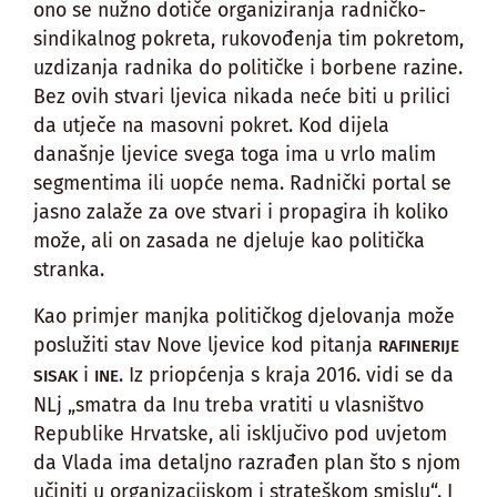
ono se nužno dotiče organiziranja radničko-
sindikalnog pokreta, rukovođenja tim pokretom,
uzdizanja radnika do političke i borbene razine.
Bez ovih stvari ljevica nikada neće biti u prilici
da utječe na masovni pokret. Kod dijela
današnje ljevice svega toga ima u vrlo malim
segmentima ili uopće nema. Radnički portal se
jasno zalaže za ove stvari i propagira ih koliko
može, ali on zasada ne djeluje kao politička
stranka.
Kao primjer manjka političkog djelovanja može
poslužiti stav Nove ljevice kod pitanja
RAFINERIJE
i
. Iz priopćenja s kraja 2016. vidi se da
SISAK
INE
NLj „smatra da Inu treba vratiti u vlasništvo
Republike Hrvatske, ali isključivo pod uvjetom
da Vlada ima detaljno razrađen plan što s njom
učiniti u organizacijskom i strateškom smislu“. I