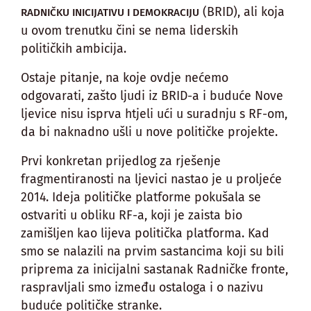
(BRID), ali koja
RADNIČKU INICIJATIVU I DEMOKRACIJU
u ovom trenutku čini se nema liderskih
političkih ambicija.
Ostaje pitanje, na koje ovdje nećemo
odgovarati, zašto ljudi iz BRID-a i buduće Nove
ljevice nisu isprva htjeli ući u suradnju s RF-om,
da bi naknadno ušli u nove političke projekte.
Prvi konkretan prijedlog za rješenje
fragmentiranosti na ljevici nastao je u proljeće
2014. Ideja političke platforme pokušala se
ostvariti u obliku RF-a, koji je zaista bio
zamišljen kao lijeva politička platforma. Kad
smo se nalazili na prvim sastancima koji su bili
priprema za inicijalni sastanak Radničke fronte,
raspravljali smo između ostaloga i o nazivu
buduće političke stranke.