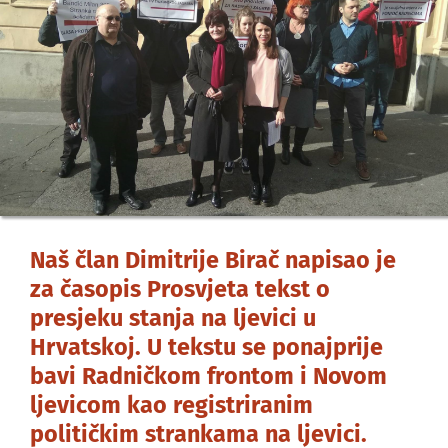
Naš član Dimitrije Birač napisao je
za časopis Prosvjeta tekst o
presjeku stanja na ljevici u
Hrvatskoj. U tekstu se ponajprije
bavi Radničkom frontom i Novom
ljevicom kao registriranim
političkim strankama na ljevici.