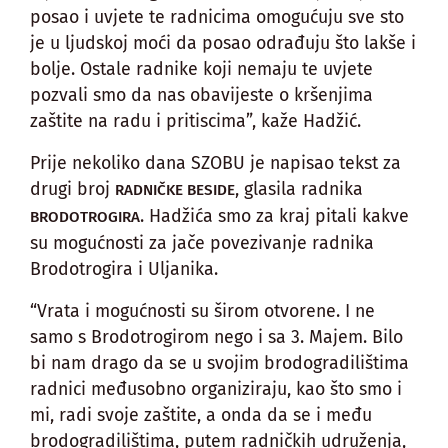
posao i uvjete te radnicima omogućuju sve sto
je u ljudskoj moći da posao odrađuju što lakše i
bolje. Ostale radnike koji nemaju te uvjete
pozvali smo da nas obavijeste o kršenjima
zaštite na radu i pritiscima”, kaže Hadžić.
Prije nekoliko dana SZOBU je napisao tekst za
drugi broj
, glasila radnika
RADNIČKE BESIDE
. Hadžića smo za kraj pitali kakve
BRODOTROGIRA
su mogućnosti za jače povezivanje radnika
Brodotrogira i Uljanika.
“Vrata i mogućnosti su širom otvorene. I ne
samo s Brodotrogirom nego i sa 3. Majem. Bilo
bi nam drago da se u svojim brodogradilištima
radnici međusobno organiziraju, kao što smo i
mi, radi svoje zaštite, a onda da se i među
brodogradilištima, putem radničkih udruženja,