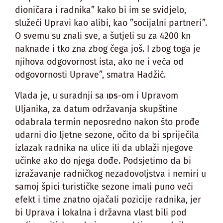
dioničara i radnika” kako bi im se svidjelo,
služeći Upravi kao alibi, kao ”socijalni partneri”.
O svemu su znali sve, a šutjeli su za 4200 kn
naknade i tko zna zbog čega još. I zbog toga je
njihova odgovornost ista, ako ne i veća od
odgovornosti Uprave”, smatra Hadžić.
Vlada je, u suradnji sa
-om i Upravom
IDS
Uljanika, za datum održavanja skupštine
odabrala termin neposredno nakon što prođe
udarni dio ljetne sezone, očito da bi spriječila
izlazak radnika na ulice ili da ublaži njegove
učinke ako do njega dođe. Podsjetimo da bi
izražavanje radničkog nezadovoljstva i nemiri u
samoj špici turističke sezone imali puno veći
efekt i time znatno ojačali pozicije radnika, jer
bi Uprava i lokalna i državna vlast bili pod