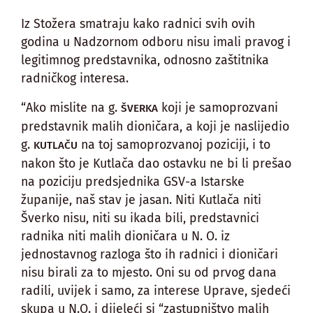
Iz Stožera smatraju kako radnici svih ovih
godina u Nadzornom odboru nisu imali pravog i
legitimnog predstavnika, odnosno zaštitnika
radničkog interesa.
“Ako mislite na g.
koji je samoprozvani
ŠVERKA
predstavnik malih dioničara, a koji je naslijedio
g.
na toj samoprozvanoj poziciji, i to
KUTLAČU
nakon što je Kutlača dao ostavku ne bi li prešao
na poziciju predsjednika GSV-a Istarske
županije, naš stav je jasan. Niti Kutlača niti
Šverko nisu, niti su ikada bili, predstavnici
radnika niti malih dioničara u N. O. iz
jednostavnog razloga što ih radnici i dioničari
nisu birali za to mjesto. Oni su od prvog dana
radili, uvijek i samo, za interese Uprave, sjedeći
skupa u N.O. i dijeleći si “zastupništvo malih