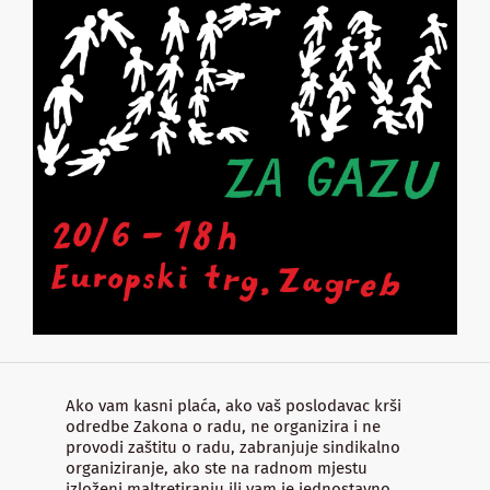
Ako vam kasni plaća, ako vaš poslodavac krši
odredbe Zakona o radu, ne organizira i ne
provodi zaštitu o radu, zabranjuje sindikalno
organiziranje, ako ste na radnom mjestu
izloženi maltretiranju ili vam je jednostavno