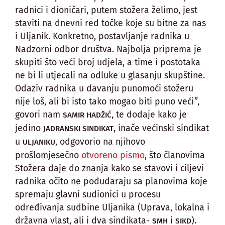
radnici i dioničari, putem stožera želimo, jest
staviti na dnevni red točke koje su bitne za nas
i Uljanik. Konkretno, postavljanje radnika u
Nadzorni odbor društva. Najbolja priprema je
skupiti što veći broj udjela, a time i postotaka
ne bi li utjecali na odluke u glasanju skupštine.
Odaziv radnika u davanju punomoći stožeru
nije loš, ali bi isto tako mogao biti puno veći”,
govori nam
, te dodaje kako je
SAMIR HADŽIĆ
jedino
, inače većinski sindikat
JADRANSKI SINDIKAT
u
, odgovorio na njihovo
ULJANIKU
prošlomjesečno
otvoreno pismo
, što članovima
Stožera daje do znanja kako se stavovi i ciljevi
radnika očito ne podudaraju sa planovima koje
spremaju glavni sudionici u procesu
određivanja sudbine Uljanika (Uprava, lokalna i
državna vlast, ali i dva sindikata-
i
).
SMH
SIKD