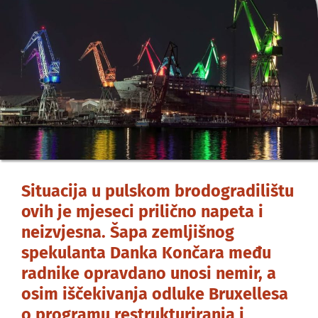
Situacija u pulskom brodogradilištu
ovih je mjeseci prilično napeta i
neizvjesna. Šapa zemljišnog
spekulanta Danka Končara među
radnike opravdano unosi nemir, a
osim iščekivanja odluke Bruxellesa
o programu restrukturiranja i