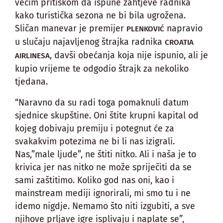
većim pritiskom da ispune zahtjeve radnika
kako turistička sezona ne bi bila ugrožena.
Sličan manevar je premijer
napravio
PLENKOVIĆ
u slučaju najavljenog štrajka radnika
CROATIA
, davši obećanja koja nije ispunio, ali je
AIRLINESA
kupio vrijeme te odgodio štrajk za nekoliko
tjedana.
“Naravno da su radi toga pomaknuli datum
sjednice skupštine. Oni štite krupni kapital od
kojeg dobivaju premiju i potegnut će za
svakakvim potezima ne bi li nas izigrali.
Nas,”male ljude”, ne štiti nitko. Ali i naša je to
krivica jer nas nitko ne može spriječiti da se
sami zaštitimo. Koliko god nas oni, kao i
mainstream mediji ignorirali, mi smo tu i ne
idemo nigdje. Nemamo što niti izgubiti, a sve
njihove prljave igre isplivaju i naplate se”,