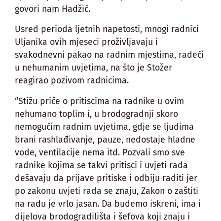
govori nam Hadžić.
Usred perioda ljetnih napetosti, mnogi radnici
Uljanika ovih mjeseci proživljavaju i
svakodnevni pakao na radnim mjestima, radeći
u nehumanim uvjetima, na što je Stožer
reagirao pozivom radnicima.
“Stižu priče o pritiscima na radnike u ovim
nehumano toplim i, u brodogradnji skoro
nemogućim radnim uvjetima, gdje se ljudima
brani rashlađivanje, pauze, nedostaje hladne
vode, ventilacije nema itd. Pozvali smo sve
radnike kojima se takvi pritisci i uvjeti rada
dešavaju da prijave pritiske i odbiju raditi jer
po zakonu uvjeti rada se znaju, Zakon o zaštiti
na radu je vrlo jasan. Da budemo iskreni, ima i
dijelova brodogradilišta i šefova koji znaju i