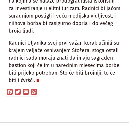
na kojima se nalaze brodogradilišta iskoristili
za investiranje u elitni turizam. Radnici bi jačom
suradnjom postigli i veću medijsku vidljivost, i
njihova borba bi zasigurno doprla i do većeg
broja ljudi.
Radnici Uljanika svoj prvi važan korak učinili su
krajem veljače osnivanjem Stožera, stoga ostali
radnici sada moraju znati da imaju sagrađen
bastion koji će im u narednim mjesecima borbe
biti prijeko potreban. Što će biti brojniji, to će
biti i čvršći.
Facebook
Twitter
Email
WhatsApp