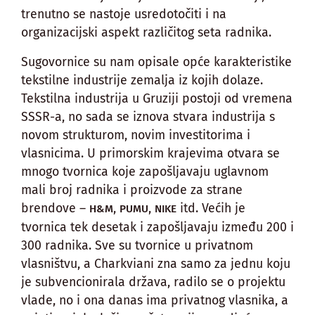
trenutno se nastoje usredotočiti i na
organizacijski aspekt različitog seta radnika.
Sugovornice su nam opisale opće karakteristike
tekstilne industrije zemalja iz kojih dolaze.
Tekstilna industrija u Gruziji postoji od vremena
SSSR-a, no sada se iznova stvara industrija s
novom strukturom, novim investitorima i
vlasnicima. U primorskim krajevima otvara se
mnogo tvornica koje zapošljavaju uglavnom
mali broj radnika i proizvode za strane
brendove –
,
,
itd. Većih je
H&M
PUMU
NIKE
tvornica tek desetak i zapošljavaju između 200 i
300 radnika. Sve su tvornice u privatnom
vlasništvu, a Charkviani zna samo za jednu koju
je subvencionirala država, radilo se o projektu
vlade, no i ona danas ima privatnog vlasnika, a