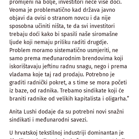
promijeni na bolje, investitori neće više doći.
Veoma je problematično kad država javno
objavi da ovisi o stranom novcu i da nije
sposobna učiniti ništa, te da svi investitori
trebaju doći kako bi spasili naše siromašne
ljude koji nemaju priliku raditi drugdje.
Problem moramo sistematično usmjeriti, ne
samo prema međunarodnim brendovima koji
iskorištavaju jeftinu radnu snagu, nego i prema
vladama koje taj rad prodaju. Potrebno je
graditi radnički pokret, a s time se mora početi
iz baze, od radnika. Trebamo sindikate koji će
braniti radnike od velikih kapitalista i oligarha.”
Anita Lushi dodaje da su potrebni novi snažni
sindikati i međunarodni savezi.
U hrvatskoj tekstilnoj industriji dominantan je