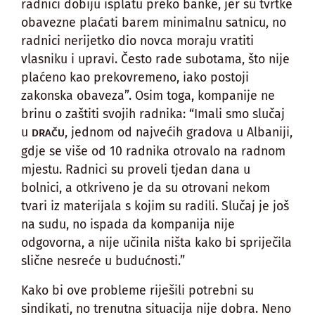
radnici dobiju isplatu preko banke, jer su tvrtke
obavezne plaćati barem minimalnu satnicu, no
radnici nerijetko dio novca moraju vratiti
vlasniku i upravi. Često rade subotama, što nije
plaćeno kao prekovremeno, iako postoji
zakonska obaveza”. Osim toga, kompanije ne
brinu o zaštiti svojih radnika: “Imali smo slučaj
u
, jednom od najvećih gradova u Albaniji,
DRAČU
gdje se više od 10 radnika otrovalo na radnom
mjestu. Radnici su proveli tjedan dana u
bolnici, a otkriveno je da su otrovani nekom
tvari iz materijala s kojim su radili. Slučaj je još
na sudu, no ispada da kompanija nije
odgovorna, a nije učinila ništa kako bi spriječila
slične nesreće u budućnosti.”
Kako bi ove probleme riješili potrebni su
sindikati, no trenutna situacija nije dobra. Neno