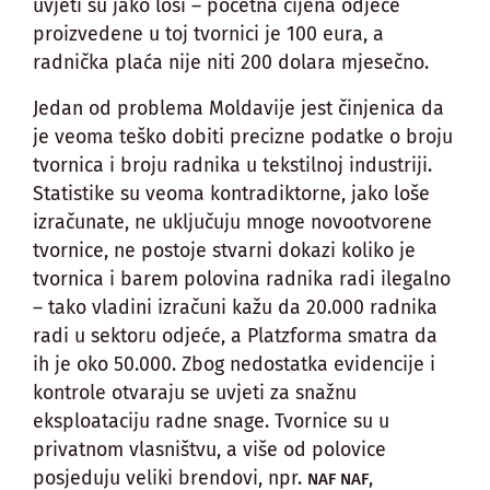
uvjeti su jako loši – početna cijena odjeće
proizvedene u toj tvornici je 100 eura, a
radnička plaća nije niti 200 dolara mjesečno.
Jedan od problema Moldavije jest činjenica da
je veoma teško dobiti precizne podatke o broju
tvornica i broju radnika u tekstilnoj industriji.
Statistike su veoma kontradiktorne, jako loše
izračunate, ne uključuju mnoge novootvorene
tvornice, ne postoje stvarni dokazi koliko je
tvornica i barem polovina radnika radi ilegalno
– tako vladini izračuni kažu da 20.000 radnika
radi u sektoru odjeće, a Platzforma smatra da
ih je oko 50.000. Zbog nedostatka evidencije i
kontrole otvaraju se uvjeti za snažnu
eksploataciju radne snage. Tvornice su u
privatnom vlasništvu, a više od polovice
posjeduju veliki brendovi, npr.
,
NAF NAF