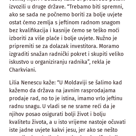
izvozili u druge države. “Trebamo biti spremni,
ako se sada ne počnemo boriti za bolje uvjete
ostat ćemo zemlja s jeftinom radnom snagom
bez kvalifikacija i kasnije ćemo se teško moći
izboriti za više plaće i bolje uvjete. Nužno je
pripremiti se za dolazak investitora. Moramo
izgraditi snažan radnički pokret i skupiti veliko
iskustvo u organiziranju radnika”, rekla je
Charkviani.
Lilia Nenescu kaže: “U Moldaviji se šalimo kad
kažemo da država na javnim rasprodajama
prodaje rad, no to je istina, imamo vrlo jeftinu
radnu snagu. U vladi se ne srame reći da je
njihov posao osigurati bolji život i bolju
kvalitetu života, a u isto vrijeme nastoje očuvati
iste jadne uvjete kakvi jesu, jer ako se nešto