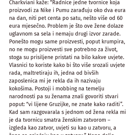
Charkviani kaže: “Radnice jedne tvornice koja
proizvodi za Nike i Pumu zarađuju oko dva eura
na dan, niti pet centa po satu, nešto više od 60
eura mjesečno. Problem je što ove žene dolaze
uglavnom sa sela i nemaju drugi izvor zarade.
Ponešto mogu same proizvesti, poput krumpira,
no ne mogu proizvesti sve potrebno za život,
stoga su prisiljene pristati na bilo kakve uvjete.
Vlasnici to koriste kako bi što više srozali uvjete
rada, maltretiraju ih, jedna od bivših
zaposlenica mi je rekla da ih nazivaju
kokošima. Postoji i mobbing na temelju
narodnosti pa su ženama znali govoriti stvari
poput: “vi lijene Gruzijke, ne znate kako raditi”.
Kad sam razgovarala s jednom od žena rekla mi
je da tvornicu smatra ženskim zatvorom –
izgleda kao zatvor, uvjeti su kao u zatvoru, a