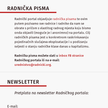
RADNIČKA PISMA
Radnički portal objavljuje
radnička pisama
te ovim
putem pozivamo sve radnice i radnike da nam se
obrate s pričom s vlastitog radnog mjesta koju bismo
onda objavili (moguće je i anonimno) na portalu. Cilj
radničkih pisama jest u konkretnom raskrinkavanju
pojedinačnih slučajeva eksploatacije i u podizanju
svijesti o stanju radničke klase danas u kapitalizmu.
Radnička pisma možete slati u
inbox FB stranice
Radničkog portala ili na e-mail:
urednistvo@radnicki.org.
NEWSLETTER
Pretplata na newsletter Radničkog portala:
E-mail: