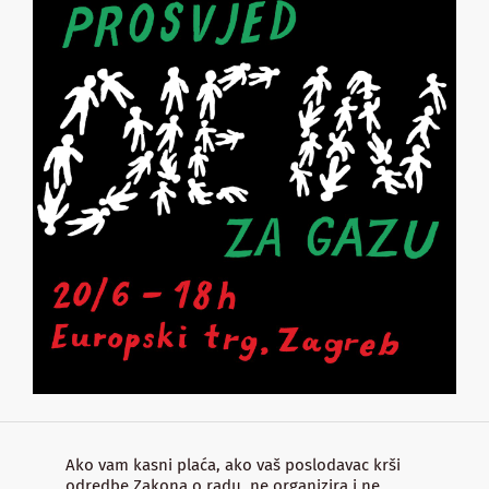
Ako vam kasni plaća, ako vaš poslodavac krši
odredbe Zakona o radu, ne organizira i ne