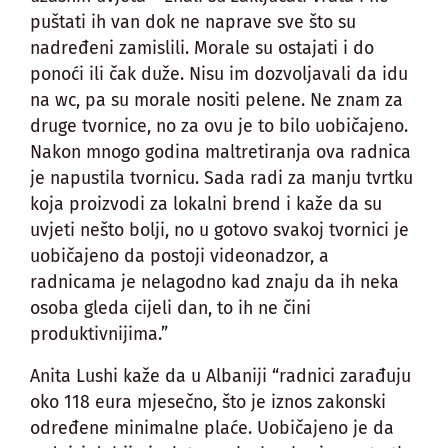
puštati ih van dok ne naprave sve što su
nadređeni zamislili. Morale su ostajati i do
ponoći ili čak duže. Nisu im dozvoljavali da idu
na wc, pa su morale nositi pelene. Ne znam za
druge tvornice, no za ovu je to bilo uobičajeno.
Nakon mnogo godina maltretiranja ova radnica
je napustila tvornicu. Sada radi za manju tvrtku
koja proizvodi za lokalni brend i kaže da su
uvjeti nešto bolji, no u gotovo svakoj tvornici je
uobičajeno da postoji videonadzor, a
radnicama je nelagodno kad znaju da ih neka
osoba gleda cijeli dan, to ih ne čini
produktivnijima.”
Anita Lushi kaže da u Albaniji “radnici zarađuju
oko 118 eura mjesečno, što je iznos zakonski
određene minimalne plaće. Uobičajeno je da