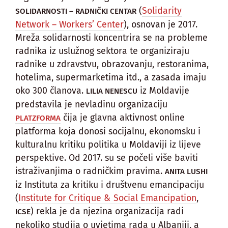
(
Solidarity
SOLIDARNOSTI – RADNIČKI CENTAR
Network – Workers’ Center
), osnovan je 2017.
Mreža solidarnosti koncentrira se na probleme
radnika iz uslužnog sektora te organiziraju
radnike u zdravstvu, obrazovanju, restoranima,
hotelima, supermarketima itd., a zasada imaju
oko 300 članova.
iz Moldavije
LILIA NENESCU
predstavila je nevladinu organizaciju
čija je glavna aktivnost online
PLATZFORMA
platforma koja donosi socijalnu, ekonomsku i
kulturalnu kritiku politika u Moldaviji iz lijeve
perspektive. Od 2017. su se počeli više baviti
istraživanjima o radničkim pravima.
ANITA LUSHI
iz Instituta za kritiku i društvenu emancipaciju
(
Institute for Critique & Social Emancipation
,
) rekla je da njezina organizacija radi
ICSE
nekoliko studija o uvjetima rada u Albaniji, a