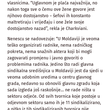
vlasnicima. “Uglavnom je plaća najvažnija, no
nakon toga sve o čemu ove žene govore jest
njihovo dostojanstvo – šefovi ih konstanto
maltretiraju i vrijeđaju i one žele svoje
dostojanstvo nazad”, rekla je Charkviani.
Nenescu se nadovezuje: “U Moldaviji je veoma
teško organizirati radnike, nema radničkog
pokreta, nema snažnih aktera koji bi mogli
zagovarati promjenu i javno govoriti o
problemima radnika. Jedino što radi glavna
sindikalna središnjica u Moldaviji jest da sjedi u
veoma udobnim uredima u centru glavnog
grada, nedavno su obnovili glavnu zgradu koja
sada izgleda još raskošnije… ne rade ništa u
sektoru odjeće. Od svih tvornica koje postoje u
odjevnom sektoru samo ih je 11 sindikalizirano,
a nitko iz tih sindikaliziranih tvornica nije