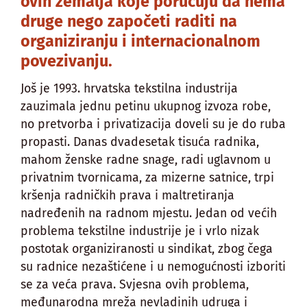
ovih zemalja koje poručuju da nema
druge nego započeti raditi na
organiziranju i internacionalnom
povezivanju.
Još je 1993. hrvatska tekstilna industrija
zauzimala jednu petinu ukupnog izvoza robe,
no pretvorba i privatizacija doveli su je do ruba
propasti. Danas dvadesetak tisuća radnika,
mahom ženske radne snage, radi uglavnom u
privatnim tvornicama, za mizerne satnice, trpi
kršenja radničkih prava i maltretiranja
nadređenih na radnom mjestu. Jedan od većih
problema tekstilne industrije je i vrlo nizak
postotak organiziranosti u sindikat, zbog čega
su radnice nezaštićene i u nemogućnosti izboriti
se za veća prava. Svjesna ovih problema,
međunarodna mreža nevladinih udruga i