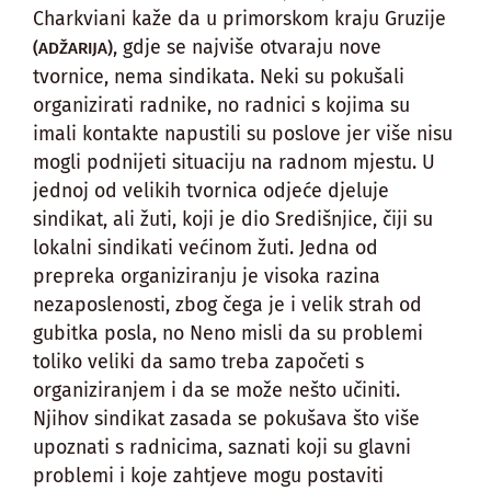
Charkviani kaže da u primorskom kraju Gruzije
, gdje se najviše otvaraju nove
(ADŽARIJA)
tvornice, nema sindikata. Neki su pokušali
organizirati radnike, no radnici s kojima su
imali kontakte napustili su poslove jer više nisu
mogli podnijeti situaciju na radnom mjestu. U
jednoj od velikih tvornica odjeće djeluje
sindikat, ali žuti, koji je dio Središnjice, čiji su
lokalni sindikati većinom žuti. Jedna od
prepreka organiziranju je visoka razina
nezaposlenosti, zbog čega je i velik strah od
gubitka posla, no Neno misli da su problemi
toliko veliki da samo treba započeti s
organiziranjem i da se može nešto učiniti.
Njihov sindikat zasada se pokušava što više
upoznati s radnicima, saznati koji su glavni
problemi i koje zahtjeve mogu postaviti