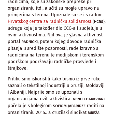
radnicima, koje su zakonske prepreke pri
organiziranju itd., a učiti su mogle upravo na
primjerima s terena. Upoznale su se i s radom
Hrvatskog centra za radničku solidarnost
,
(HCRS)
udruge koja je također dio CCC-a i sudjeluje u
ovim aktivnostima. Njihova je glavna aktivnost
portal
, putem kojeg dovode radnička
RADNIČKI
pitanja u središte pozornosti, rade izravno s
radnicima na terenu te medijskom i terenskom
podrškom podržavaju radničke prosvjede i
štrajkove.
Priliku smo iskoristili kako bismo iz prve ruke
saznali o tekstilnoj industriji u Gruziji, Moldaviji
i Albaniji. Najprije smo se upoznali s
organizacijama ovih aktivistica.
NENO CHARKVIANI
počela je s kolegicom
raditi na
SOFIOM JAPARIDZE
organiziranju 2015., a gruzijski sindikat
MREŽA