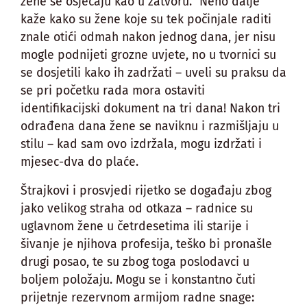
žene se osjećaju kao u zatvoru.” Neno dalje
kaže kako su žene koje su tek počinjale raditi
znale otići odmah nakon jednog dana, jer nisu
mogle podnijeti grozne uvjete, no u tvornici su
se dosjetili kako ih zadržati – uveli su praksu da
se pri početku rada mora ostaviti
identifikacijski dokument na tri dana! Nakon tri
odrađena dana žene se naviknu i razmišljaju u
stilu – kad sam ovo izdržala, mogu izdržati i
mjesec-dva do plaće.
Štrajkovi i prosvjedi rijetko se događaju zbog
jako velikog straha od otkaza – radnice su
uglavnom žene u četrdesetima ili starije i
šivanje je njihova profesija, teško bi pronašle
drugi posao, te su zbog toga poslodavci u
boljem položaju. Mogu se i konstantno čuti
prijetnje rezervnom armijom radne snage: