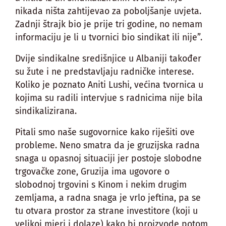
nikada ništa zahtijevao za poboljšanje uvjeta.
Zadnji štrajk bio je prije tri godine, no nemam
informaciju je li u tvornici bio sindikat ili nije”.
Dvije sindikalne središnjice u Albaniji također
su žute i ne predstavljaju radničke interese.
Koliko je poznato Aniti Lushi, većina tvornica u
kojima su radili intervjue s radnicima nije bila
sindikalizirana.
Pitali smo naše sugovornice kako riješiti ove
probleme. Neno smatra da je gruzijska radna
snaga u opasnoj situaciji jer postoje slobodne
trgovačke zone, Gruzija ima ugovore o
slobodnoj trgovini s Kinom i nekim drugim
zemljama, a radna snaga je vrlo jeftina, pa se
tu otvara prostor za strane investitore (koji u
velikoj mjeri i dolaze) kako bi proizvode potom