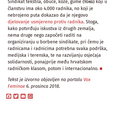
Sindikat tekstila, obuće, kože, gume
koji u
(TOKG)
članstvu ima oko 4.000 radnika, no koji je
nebrojeno puta dokazao da je njegovo
djelovanje usmjereno protiv radnika
. Stoga,
kako potvrđuju iskustva iz drugih zemalja,
nema druge nego započeti raditi na
organiziranju u borbene sindikate, pri čemu je
radnicama i radnicima potrebna svaka podrška,
medijska i terenska, te na razvijanju osjećaja
solidarnosti, ponajprije među hrvatskom
radničkom klasom, potom i internacionalno.
Tekst je izvorno objavljen na portalu
Vox
Feminae
6. prosinca 2018.
Facebook
Twitter
Email
WhatsApp