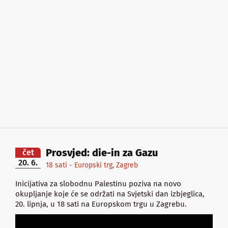
Prosvjed: die-in za Gazu
čet
20. 6.
18 sati - Europski trg, Zagreb
Inicijativa za slobodnu Palestinu poziva na novo
okupljanje koje će se održati na Svjetski dan izbjeglica,
20. lipnja, u 18 sati na Europskom trgu u Zagrebu.