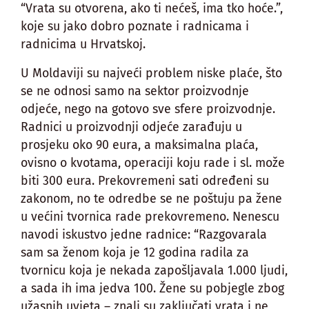
“Vrata su otvorena, ako ti nećeš, ima tko hoće.”,
koje su jako dobro poznate i radnicama i
radnicima u Hrvatskoj.
U Moldaviji su najveći problem niske plaće, što
se ne odnosi samo na sektor proizvodnje
odjeće, nego na gotovo sve sfere proizvodnje.
Radnici u proizvodnji odjeće zarađuju u
prosjeku oko 90 eura, a maksimalna plaća,
ovisno o kvotama, operaciji koju rade i sl. može
biti 300 eura. Prekovremeni sati određeni su
zakonom, no te odredbe se ne poštuju pa žene
u većini tvornica rade prekovremeno. Nenescu
navodi iskustvo jedne radnice: “Razgovarala
sam sa ženom koja je 12 godina radila za
tvornicu koja je nekada zapošljavala 1.000 ljudi,
a sada ih ima jedva 100. Žene su pobjegle zbog
užasnih uvjeta – znali su zaključati vrata i ne