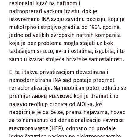
regionalni igrač na naftnom i
naftnoprerađivačkom tržištu, dok je
istovremeno INA svoju zavidnu poziciju, koju je
mukotrpno i strpljivo gradila od 1964. godine,
jedne od velikih evropskih naftnih kompanija
koja je bez problema mogla stajati uz bok
tadašnjem
,
-u i ostalima, izgubila, i to
SHELLU
BP
samo u kvarat stoljeća hrvatske samostalnosti.
E, ta i takva privatizacijom devastirana i
nemodernizirana INA sad postaje predmet
renacionalizacije. Na neobičan potez odlučio se
premijer
koji je dramatično
ANDREJ PLENKOVIĆ
najavio reotkup dionica od MOL-a. Još
neobičnije je da će se, prema najavama, novac
za to namaknuti od denacionalizacije
HRVATSKE
(HEP), odnosno od prodaje
ELEKTROPRIVREDE
jedne četvrtine nacionalne elektroenergetske