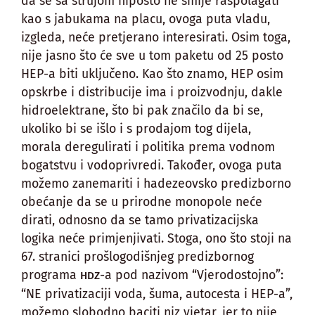
da se sa strujom nipošto ne smije raspolagati
kao s jabukama na placu, ovoga puta vladu,
izgleda, neće pretjerano interesirati. Osim toga,
nije jasno što će sve u tom paketu od 25 posto
HEP-a biti uključeno. Kao što znamo, HEP osim
opskrbe i distribucije ima i proizvodnju, dakle
hidroelektrane, što bi pak značilo da bi se,
ukoliko bi se išlo i s prodajom tog dijela,
morala deregulirati i politika prema vodnom
bogatstvu i vodoprivredi. Također, ovoga puta
možemo zanemariti i hadezeovsko predizborno
obećanje da se u prirodne monopole neće
dirati, odnosno da se tamo privatizacijska
logika neće primjenjivati. Stoga, ono što stoji na
67. stranici prošlogodišnjeg predizbornog
programa
-a pod nazivom “Vjerodostojno”:
HDZ
“NE privatizaciji voda, šuma, autocesta i HEP-a”,
možemo slobodno baciti niz vjetar, jer to nije