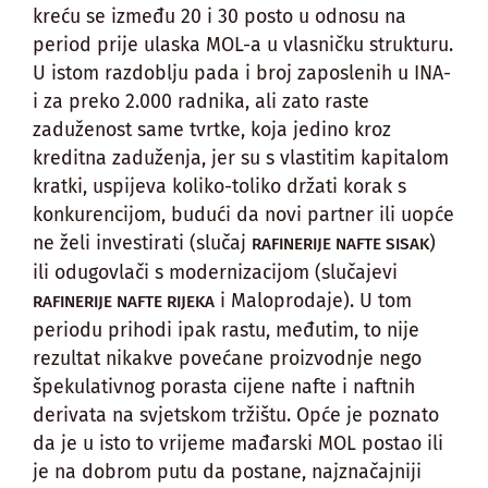
kreću se između 20 i 30 posto u odnosu na
period prije ulaska MOL-a u vlasničku strukturu.
U istom razdoblju pada i broj zaposlenih u INA-
i za preko 2.000 radnika, ali zato raste
zaduženost same tvrtke, koja jedino kroz
kreditna zaduženja, jer su s vlastitim kapitalom
kratki, uspijeva koliko-toliko držati korak s
konkurencijom, budući da novi partner ili uopće
ne želi investirati (slučaj
)
RAFINERIJE NAFTE SISAK
ili odugovlači s modernizacijom (slučajevi
i Maloprodaje). U tom
RAFINERIJE NAFTE RIJEKA
periodu prihodi ipak rastu, međutim, to nije
rezultat nikakve povećane proizvodnje nego
špekulativnog porasta cijene nafte i naftnih
derivata na svjetskom tržištu. Opće je poznato
da je u isto to vrijeme mađarski MOL postao ili
je na dobrom putu da postane, najznačajniji