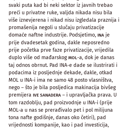
svaki puta kad bi neki sektor iz javnih trebao
preći u privatne ruke, valjda nikada nisu bila
više iznevjerena i nikad nisu izgledala praznija i
promašenija negoli u slučaju privatizacije
domaće naftne industrije. Podsjetimo,
je
INA
prije dvadesetak godina, dakle neposredno
prije početka prve faze privatizacije, vrijedila
duplo više od mađarskog
-a, dok je danas
MOL
taj odnos obrnut. Pad INA-e dade se ilustrirati i
podacima iz posljednje dekade, dakle, otkad
MOL u INA-i ima ne samo 48 posto vlasništva,
nego – što je bila posljedica makinacija bivšeg
premijera
– i upravljačka prava. U
IVE SANADERA
tom razdoblju, pad proizvodnje u INA-i (prije
MOL-a u nas se prerađivalo pet i pol milijuna
tona nafte godišnje, danas oko četiri), pad
vrijednosti kompanije, kao i pad investicija,