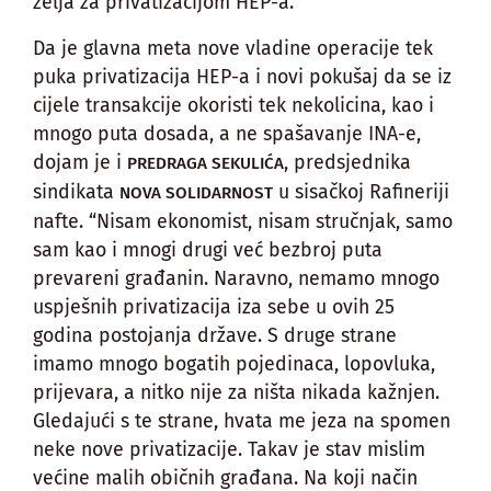
želja za privatizacijom HEP-a.”
Da je glavna meta nove vladine operacije tek
puka privatizacija HEP-a i novi pokušaj da se iz
cijele transakcije okoristi tek nekolicina, kao i
mnogo puta dosada, a ne spašavanje INA-e,
dojam je i
, predsjednika
PREDRAGA SEKULIĆA
sindikata
u sisačkoj Rafineriji
NOVA SOLIDARNOST
nafte. “Nisam ekonomist, nisam stručnjak, samo
sam kao i mnogi drugi već bezbroj puta
prevareni građanin. Naravno, nemamo mnogo
uspješnih privatizacija iza sebe u ovih 25
godina postojanja države. S druge strane
imamo mnogo bogatih pojedinaca, lopovluka,
prijevara, a nitko nije za ništa nikada kažnjen.
Gledajući s te strane, hvata me jeza na spomen
neke nove privatizacije. Takav je stav mislim
većine malih običnih građana. Na koji način