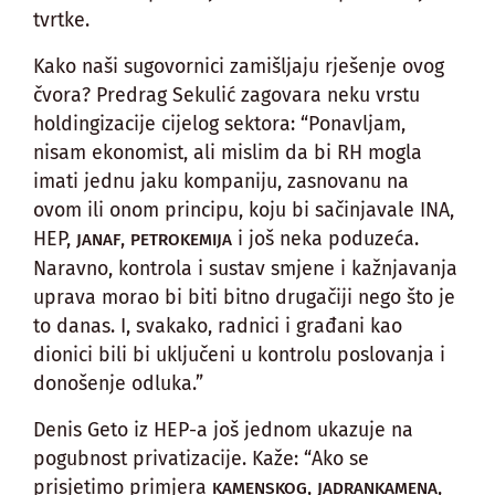
tvrtke.
Kako naši sugovornici zamišljaju rješenje ovog
čvora? Predrag Sekulić zagovara neku vrstu
holdingizacije cijelog sektora: “Ponavljam,
nisam ekonomist, ali mislim da bi RH mogla
imati jednu jaku kompaniju, zasnovanu na
ovom ili onom principu, koju bi sačinjavale INA,
HEP,
,
i još neka poduzeća.
JANAF
PETROKEMIJA
Naravno, kontrola i sustav smjene i kažnjavanja
uprava morao bi biti bitno drugačiji nego što je
to danas. I, svakako, radnici i građani kao
dionici bili bi uključeni u kontrolu poslovanja i
donošenje odluka.”
Denis Geto iz HEP-a još jednom ukazuje na
pogubnost privatizacije. Kaže: “Ako se
prisjetimo primjera
,
,
KAMENSKOG
JADRANKAMENA