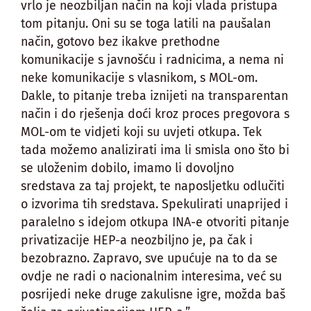
vrlo je neozbiljan način na koji vlada pristupa
tom pitanju. Oni su se toga latili na paušalan
način, gotovo bez ikakve prethodne
komunikacije s javnošću i radnicima, a nema ni
neke komunikacije s vlasnikom, s MOL-om.
Dakle, to pitanje treba iznijeti na transparentan
način i do rješenja doći kroz proces pregovora s
MOL-om te vidjeti koji su uvjeti otkupa. Tek
tada možemo analizirati ima li smisla ono što bi
se uloženim dobilo, imamo li dovoljno
sredstava za taj projekt, te naposljetku odlučiti
o izvorima tih sredstava. Spekulirati unaprijed i
paralelno s idejom otkupa INA-e otvoriti pitanje
privatizacije HEP-a neozbiljno je, pa čak i
bezobrazno. Zapravo, sve upućuje na to da se
ovdje ne radi o nacionalnim interesima, već su
posrijedi neke druge zakulisne igre, možda baš