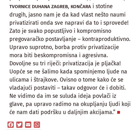
,
i stotine
TVORNICE DUHANA ZAGREB
KONČARA
drugih, jasno nam je da kad vlast nešto naumi
privatizirati onda sve napravi da to i sprovede!
Zato je svako popustljivo i kompromisno
pregovaračko postavljanje – kontraproduktivno.
Upravo suprotno, borba protiv privatizacije
mora biti beskompromisna i agresivna.
Dovoljne su tri riječi: privatizacija je pljačka!
Uopće se ne šalimo kada spominjemo ljude na
ulicama i štrajkove. Ovisno o tome kako će se
vladajući postaviti – takav odgovor će i dobiti.
Ne vidimo da im se suluda ideja povlači iz
glave, pa upravo radimo na okupljanju ljudi koji
će nam dati podršku u daljnjim akcijama.”
Facebook
Twitter
Email
WhatsApp