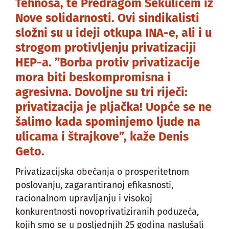
Tehnosa, te Predragom Sekulićem iz
Nove solidarnosti. Ovi sindikalisti
složni su u ideji otkupa INA-e, ali i u
strogom protivljenju privatizaciji
HEP-a. ”Borba protiv privatizacije
mora biti beskompromisna i
agresivna. Dovoljne su tri riječi:
privatizacija je pljačka! Uopće se ne
šalimo kada spominjemo ljude na
ulicama i štrajkove”, kaže Denis
Geto.
Privatizacijska obećanja o prosperitetnom
poslovanju, zagarantiranoj efikasnosti,
racionalnom upravljanju i visokoj
konkurentnosti novoprivatiziranih poduzeća,
kojih smo se u posljednjih 25 godina naslušali