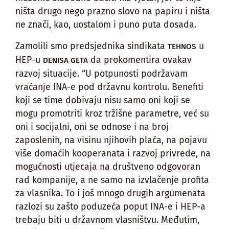
ništa drugo nego prazno slovo na papiru i ništa
ne znači, kao, uostalom i puno puta dosada.
Zamolili smo predsjednika sindikata
u
TEHNOS
HEP-u
da prokomentira ovakav
DENISA GETA
razvoj situacije. “U potpunosti podržavam
vraćanje INA-e pod državnu kontrolu. Benefiti
koji se time dobivaju nisu samo oni koji se
mogu promotriti kroz tržišne parametre, već su
oni i socijalni, oni se odnose i na broj
zaposlenih, na visinu njihovih plaća, na pojavu
više domaćih kooperanata i razvoj privrede, na
mogućnosti utjecaja na društveno odgovoran
rad kompanije, a ne samo na izvlačenje profita
za vlasnika. To i još mnogo drugih argumenata
razlozi su zašto poduzeća poput INA-e i HEP-a
trebaju biti u državnom vlasništvu. Međutim,