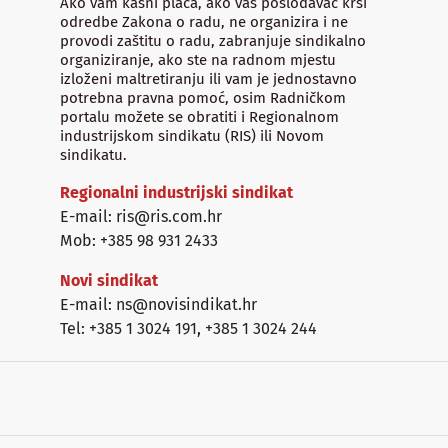
Ako vam kasni plaća, ako vaš poslodavac krši
odredbe Zakona o radu, ne organizira i ne
provodi zaštitu o radu, zabranjuje sindikalno
organiziranje, ako ste na radnom mjestu
izloženi maltretiranju ili vam je jednostavno
potrebna pravna pomoć, osim Radničkom
portalu možete se obratiti i Regionalnom
industrijskom sindikatu (RIS) ili Novom
sindikatu.
Regionalni industrijski sindikat
E-mail: ris@ris.com.hr
Mob: +385 98 931 2433
Novi sindikat
E-mail: ns@novisindikat.hr
Tel: +385 1 3024 191
,
+385 1 3024 244