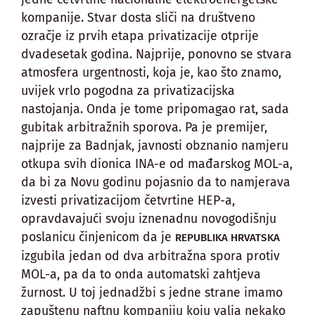
kompanije. Stvar dosta sliči na društveno
ozračje iz prvih etapa privatizacije otprije
dvadesetak godina. Najprije, ponovno se stvara
atmosfera urgentnosti, koja je, kao što znamo,
uvijek vrlo pogodna za privatizacijska
nastojanja. Onda je tome pripomagao rat, sada
gubitak arbitražnih sporova. Pa je premijer,
najprije za Badnjak, javnosti obznanio namjeru
otkupa svih dionica INA-e od mađarskog MOL-a,
da bi za Novu godinu pojasnio da to namjerava
izvesti privatizacijom četvrtine HEP-a,
opravdavajući svoju iznenadnu novogodišnju
poslanicu činjenicom da je
REPUBLIKA HRVATSKA
izgubila jedan od dva arbitražna spora protiv
MOL-a, pa da to onda automatski zahtjeva
žurnost. U toj jednadžbi s jedne strane imamo
zapuštenu naftnu kompaniju koju valja nekako