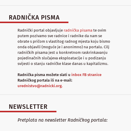
RADNIČKA PISMA
Radnički portal objavljuje
radnička pisama
te ovim
putem pozivamo sve radnice i radnike da nam se
obrate s pričom s vlastitog radnog mjesta koju bismo
onda objavili (moguće je i anonimno) na portalu. Cilj
radničkih pisama jest u konkretnom raskrinkavanju
pojedinačnih slučajeva eksploatacije i u podizanju
svijesti o stanju radničke klase danas u kapitalizmu.
Radnička pisma možete slati u
inbox FB stranice
Radničkog portala ili na e-mail:
urednistvo@radnicki.org.
NEWSLETTER
Pretplata na newsletter Radničkog portala: