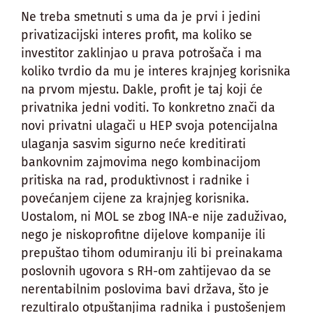
Ne treba smetnuti s uma da je prvi i jedini
privatizacijski interes profit, ma koliko se
investitor zaklinjao u prava potrošača i ma
koliko tvrdio da mu je interes krajnjeg korisnika
na prvom mjestu. Dakle, profit je taj koji će
privatnika jedni voditi. To konkretno znači da
novi privatni ulagači u HEP svoja potencijalna
ulaganja sasvim sigurno neće kreditirati
bankovnim zajmovima nego kombinacijom
pritiska na rad, produktivnost i radnike i
povećanjem cijene za krajnjeg korisnika.
Uostalom, ni MOL se zbog INA-e nije zaduživao,
nego je niskoprofitne dijelove kompanije ili
prepuštao tihom odumiranju ili bi preinakama
poslovnih ugovora s RH-om zahtijevao da se
nerentabilnim poslovima bavi država, što je
rezultiralo otpuštanjima radnika i pustošenjem