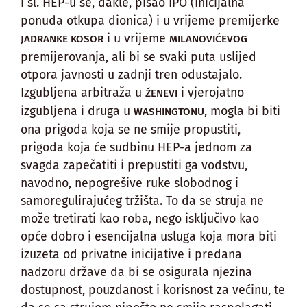
i sl. HEP-u se, dakle, pisao IPO (Inicijalna
ponuda otkupa dionica) i u vrijeme premijerke
i u vrijeme
JADRANKE KOSOR
MILANOVIĆEVOG
premijerovanja, ali bi se svaki puta uslijed
otpora javnosti u zadnji tren odustajalo.
Izgubljena arbitraža u
i vjerojatno
ŽENEVI
izgubljena i druga u
, mogla bi biti
WASHINGTONU
ona prigoda koja se ne smije propustiti,
prigoda koja će sudbinu HEP-a jednom za
svagda zapečatiti i prepustiti ga vodstvu,
navodno, nepogrešive ruke slobodnog i
samoregulirajućeg tržišta. To da se struja ne
može tretirati kao roba, nego isključivo kao
opće dobro i esencijalna usluga koja mora biti
izuzeta od privatne inicijative i predana
nadzoru države da bi se osigurala njezina
dostupnost, pouzdanost i korisnost za većinu, te