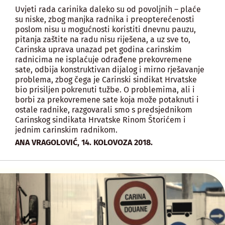
Uvjeti rada carinika daleko su od povoljnih – plaće
su niske, zbog manjka radnika i preopterećenosti
poslom nisu u mogućnosti koristiti dnevnu pauzu,
pitanja zaštite na radu nisu riješena, a uz sve to,
Carinska uprava unazad pet godina carinskim
radnicima ne isplaćuje odrađene prekovremene
sate, odbija konstruktivan dijalog i mirno rješavanje
problema, zbog čega je Carinski sindikat Hrvatske
bio prisiljen pokrenuti tužbe. O problemima, ali i
borbi za prekovremene sate koja može potaknuti i
ostale radnike, razgovarali smo s predsjednikom
Carinskog sindikata Hrvatske Rinom Štorićem i
jednim carinskim radnikom.
,
ANA VRAGOLOVIĆ
14. KOLOVOZA 2018.