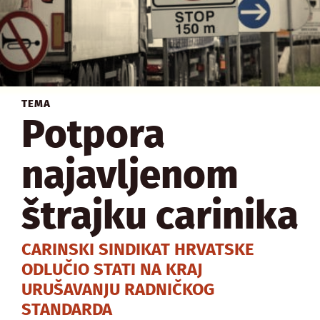
TEMA
Potpora
najavljenom
štrajku carinika
CARINSKI SINDIKAT HRVATSKE
ODLUČIO STATI NA KRAJ
URUŠAVANJU RADNIČKOG
STANDARDA