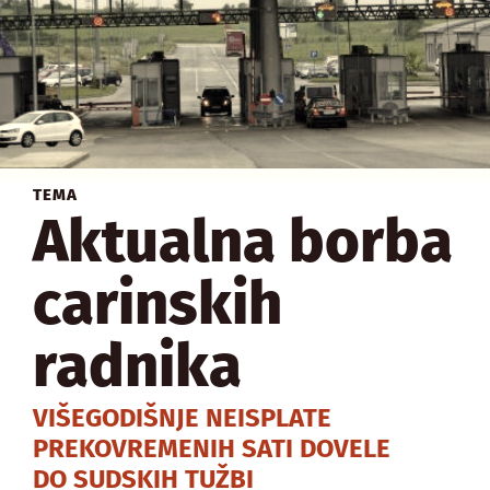
TEMA
Aktualna borba
carinskih
radnika
VIŠEGODIŠNJE NEISPLATE
PREKOVREMENIH SATI DOVELE
DO SUDSKIH TUŽBI