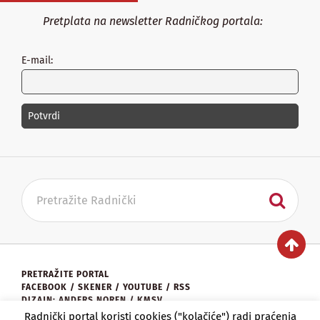
Pretplata na newsletter Radničkog portala:
E-mail:
PRETRAŽITE PORTAL
FACEBOOK
/
SKENER
/
YOUTUBE
/
RSS
DIZAJN: ANDERS NOREN / KMSV
KONTAKT:
UREDNISTVO@RADNICKI.ORG
Radnički portal koristi cookies ("kolačiće") radi praćenja