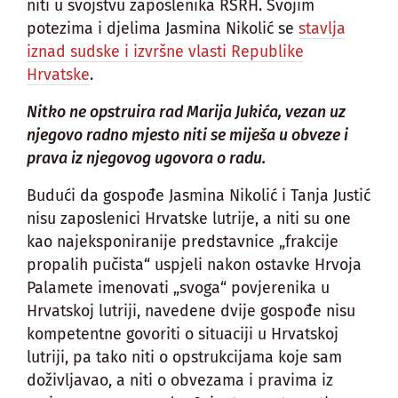
niti u svojstvu zaposlenika RSRH. Svojim
potezima i djelima Jasmina Nikolić se
stavlja
iznad sudske i izvršne vlasti Republike
Hrvatske
.
Nitko ne opstruira rad Marija Jukića, vezan uz
njegovo radno mjesto niti se miješa u obveze i
prava iz njegovog ugovora o radu.
Budući da gospođe Jasmina Nikolić i Tanja Justić
nisu zaposlenici Hrvatske lutrije, a niti su one
kao najeksponiranije predstavnice „frakcije
propalih pučista“ uspjeli nakon ostavke Hrvoja
Palamete imenovati „svoga“ povjerenika u
Hrvatskoj lutriji, navedene dvije gospođe nisu
kompetentne govoriti o situaciji u Hrvatskoj
lutriji, pa tako niti o opstrukcijama koje sam
doživljavao, a niti o obvezama i pravima iz