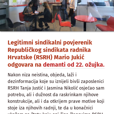
Legitimni sindikalni povjerenik
Republičkog sindikata radnika
Hrvatske (RSRH) Mario Jukić
odgovara na
demanti od 22. ožujka.
Nakon niza neistina, objeda, laži i
dezinformacija koje su iznijeli bivši zaposlenici
RSRH Tanja Justić i Jasmina Nikolić osjećao sam
potrebu, ali i dužnost da raskrinkam njihove
konstrukcije, ali i da otkrijem prave motive koji
stoje iza njihovih radnji, te da u konačnici