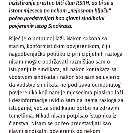
inzistiranje prestao biti član RSRH, da bi se u
istom mjesecu po nekom „nejasnom ključu“
počeo predstavljati kao glavni sindikalni
povjerenik istog Sindikata.
Riječ je o potpunoj laži. Nakon sukoba sa
starim, konformističkim povjerenikom, čiju
nagodbenjačku politiku iz principijelnih razloga
nisam mogao podržavati razmišljao sam o
istupanju iz sindikata, ali nakon kontakata sa
vodstvom sindikata i nakon što sam se uvjerio
da vodstvo sindikata ne podržava odmetnutog
povjerenika koji nam je mjesecima plasirao laži
i dezinformacije uvidio sam da nema razloga za
istupanje, već za sindikalnu borbu na zdravim
temeljima. Nikad nisam potpisao istupnicu iz
članstva. Nisam se počeo predstavljati kao
glavni sindikalni povjerenik po nekom