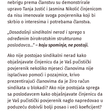
nebrigu prema članstvu su demonstrirale
upravo Tanja Justić i Jasmina Nikolić činjenicom
da nisu imenovale svoga povjerenika koji bi
skrbio o interesima i potrebama članstva.
„Dosadašnji sindikalni nerad i sprega s
određenim birokratskim strukturama
poslodavca…“
– koju spominje, ne postoji.
Ako nije postojao sindikalni nerad kako
objašnjavate činjenicu da je Vaš pučistički
povjerenik nekoliko mjeseci članovima nije
isplaćivao pomoći i pozajmice, krivo
prezentirajući članovima da je žiro račun
sindikata u blokadi? Ako nije postojala sprega
sa poslodavcem kako objašnjavate činjenicu da
je Vaš pučistički povjerenik naglo napredovao u
poduzeću dobivši bolji posao i veći koeficijent?