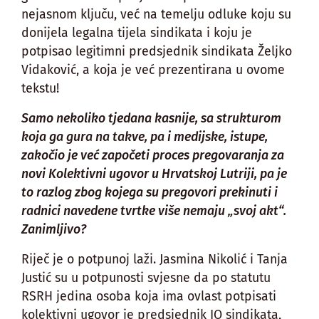
nejasnom ključu, već na temelju odluke koju su
donijela legalna tijela sindikata i koju je
potpisao legitimni predsjednik sindikata Željko
Vidaković, a koja je već prezentirana u ovome
tekstu!
Samo nekoliko tjedana kasnije, sa strukturom
koja ga gura na takve, pa i medijske, istupe,
zakočio je već započeti proces pregovaranja za
novi Kolektivni ugovor u Hrvatskoj Lutriji, pa je
to razlog zbog kojega su pregovori prekinuti i
radnici navedene tvrtke više nemaju „svoj akt“.
Zanimljivo?
Riječ je o potpunoj laži. Jasmina Nikolić i Tanja
Justić su u potpunosti svjesne da po statutu
RSRH jedina osoba koja ima ovlast potpisati
kolektivni ugovor je predsjednik IO sindikata,