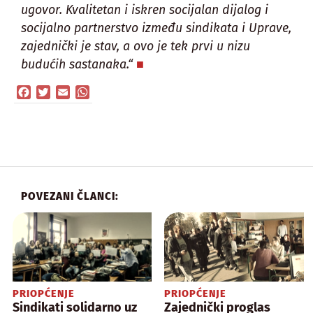
ugovor. Kvalitetan i iskren socijalan dijalog i
socijalno partnerstvo između sindikata i Uprave,
zajednički je stav, a ovo je tek prvi u nizu
budućih sastanaka.“
Facebook
Twitter
Email
WhatsApp
POVEZANI ČLANCI:
PRIOPĆENJE
PRIOPĆENJE
Sindikati solidarno uz
Zajednički proglas