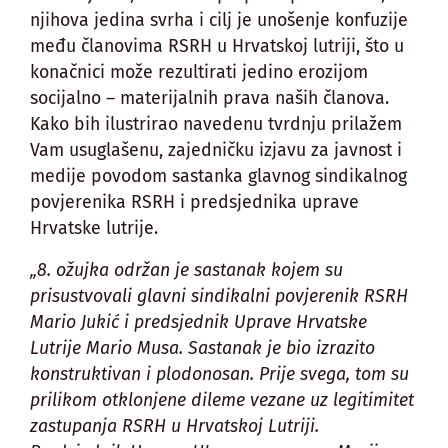
njihova jedina svrha i cilj je unošenje konfuzije
među članovima RSRH u Hrvatskoj lutriji, što u
konačnici može rezultirati jedino erozijom
socijalno – materijalnih prava naših članova.
Kako bih ilustrirao navedenu tvrdnju prilažem
Vam usuglašenu, zajedničku izjavu za javnost i
medije povodom sastanka glavnog sindikalnog
povjerenika RSRH i predsjednika uprave
Hrvatske lutrije.
„8. ožujka održan je sastanak kojem su
prisustvovali glavni sindikalni povjerenik RSRH
Mario Jukić i predsjednik Uprave Hrvatske
Lutrije Mario Musa. Sastanak je bio izrazito
konstruktivan i plodonosan. Prije svega, tom su
prilikom otklonjene dileme vezane uz legitimitet
zastupanja RSRH u Hrvatskoj Lutriji.