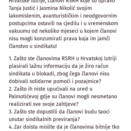
Hrvatske lutrije, članovi RSRH koje su upravo
Tanja Justić i Jasmina Nikolić svojim
lakomislenim, avanturističkim i neodgovornim
postupcima ostavili na cjedilu i u vremenskom
vakuumu od nekoliko mjeseci u kojem članovi
nisu mogli konzumirati prava koja im jamči
članstvo u sindikatu!
1. Zašto ste članovima RSRH u Hrvatskoj lutriji
plasirali lažnu informaciju da je žiro račun
sindikata u blokadi, zbog čega članovi nisu
dobivali solidarne pomoći i pozajmice?
2. Zašto ih niste upućivali na ured u
Palmotićevoj gdje su članovi mogli nesmetano
realizirati sve svoje zahtjeve?
3. Zašto ste dopustili da članovi budu taoci
unutar sindikalnih previranja?
4. Zar doista mislite da je članovima bitnije tko