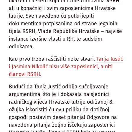
ukažem na štetu koju oni čine članovima RSRH,
ali u konačnici i svim zaposlenicima Hrvatske
lutrije. Sve navedeno ću potkrijepiti
dokumentima potpisanima od strane legalnih
tijela RSRH, Vlade Republike Hrvatske – najviše
instance izvršne vlasti u RH, te sudskim
odlukama.
Kao prvo treba raščistiti neke stvari.
Tanja Justić
i Jasmina Nikolić nisu više zaposlenici, a niti
članovi RSRH.
Budući da Tanja Justić odbija sučeljavanje
argumentima, što je i dokazala na sjednici
radničkog vijeća Hrvatske lutrije održanoj 8.
ožujka iskoristiti ću ovu priliku da dotičnoj
gospođi postavim deset pitanja! Odgovore na
navedena pitanja željno iščekuju zaposlenici