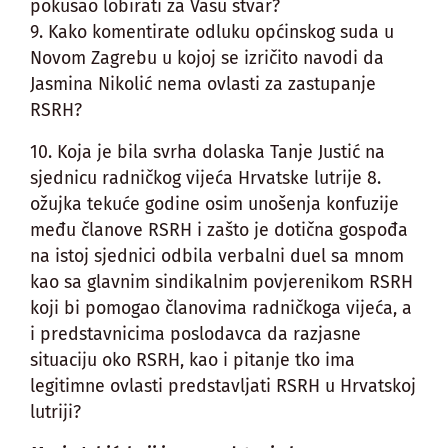
pokušao lobirati za Vašu stvar?
9. Kako komentirate odluku općinskog suda u
Novom Zagrebu u kojoj se izričito navodi da
Jasmina Nikolić nema ovlasti za zastupanje
RSRH?
10. Koja je bila svrha dolaska Tanje Justić na
sjednicu radničkog vijeća Hrvatske lutrije 8.
ožujka tekuće godine osim unošenja konfuzije
među članove RSRH i zašto je dotična gospođa
na istoj sjednici odbila verbalni duel sa mnom
kao sa glavnim sindikalnim povjerenikom RSRH
koji bi pomogao članovima radničkoga vijeća, a
i predstavnicima poslodavca da razjasne
situaciju oko RSRH, kao i pitanje tko ima
legitimne ovlasti predstavljati RSRH u Hrvatskoj
lutriji?