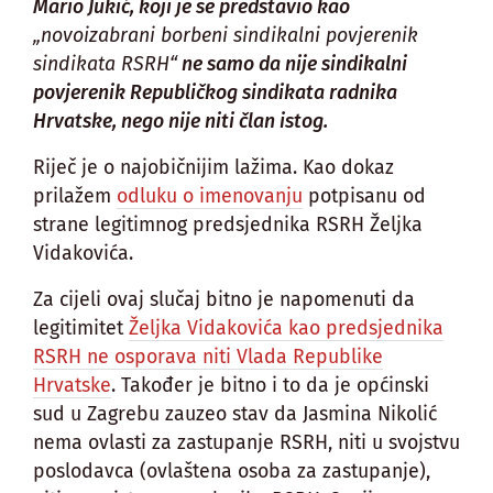
Mario Jukić, koji je se predstavio kao
„novoizabrani borbeni sindikalni povjerenik
sindikata RSRH“
ne samo da nije sindikalni
povjerenik Republičkog sindikata radnika
Hrvatske, nego nije niti član istog.
Riječ je o najobičnijim lažima. Kao dokaz
prilažem
odluku o imenovanju
potpisanu od
strane legitimnog predsjednika RSRH Željka
Vidakovića.
Za cijeli ovaj slučaj bitno je napomenuti da
legitimitet
Željka Vidakovića kao predsjednika
RSRH ne osporava niti Vlada Republike
Hrvatske
. Također je bitno i to da je općinski
sud u Zagrebu zauzeo stav da Jasmina Nikolić
nema ovlasti za zastupanje RSRH, niti u svojstvu
poslodavca (ovlaštena osoba za zastupanje),