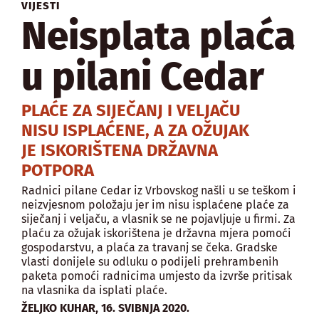
VIJESTI
Neisplata plaća
u pilani Cedar
PLAĆE ZA SIJEČANJ I VELJAČU
NISU ISPLAĆENE, A ZA OŽUJAK
JE ISKORIŠTENA DRŽAVNA
POTPORA
Radnici pilane Cedar iz Vrbovskog našli u se teškom i
neizvjesnom položaju jer im nisu isplaćene plaće za
siječanj i veljaču, a vlasnik se ne pojavljuje u firmi. Za
plaću za ožujak iskorištena je državna mjera pomoći
gospodarstvu, a plaća za travanj se čeka. Gradske
vlasti donijele su odluku o podijeli prehrambenih
paketa pomoći radnicima umjesto da izvrše pritisak
na vlasnika da isplati plaće.
,
ŽELJKO KUHAR
16. SVIBNJA 2020.