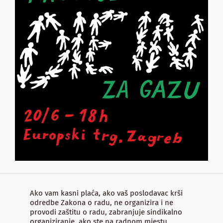
Ako vam kasni plaća, ako vaš poslodavac krši
odredbe Zakona o radu, ne organizira i ne
provodi zaštitu o radu, zabranjuje sindikalno
organiziranje, ako ste na radnom mjestu