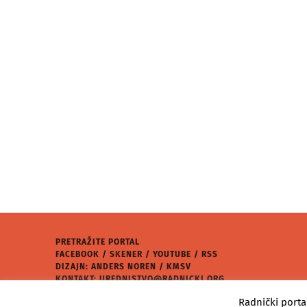
PRETRAŽITE PORTAL
FACEBOOK
/
SKENER
/
YOUTUBE
/
RSS
DIZAJN: ANDERS NOREN / KMSV
KONTAKT:
UREDNISTVO@RADNICKI.ORG
★
RADNIČKI PORTAL
2026.
Radnički porta