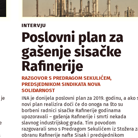
INTERVJU
Poslovni plan za
gašenje sisačke
Rafinerije
RAZGOVOR S PREDRAGOM SEKULIĆEM,
PREDSJEDNIKOM SINDIKATA NOVA
SOLIDARNOST
 je
INA je donijela poslovni plan za 2019. godinu, a ako 
novi plan realizira doći će do onoga na što su
borbeni radnici sisačke Rafinerije godinama
upozoravali – gašenja Rafinerije i smrti nekada
e
slavnog industrijskog grada. Tim povodom
razgovarali smo s Predragom Sekulićem iz Stožera z
a
obranu Rafinerije nafte Sisak i predsjednikom