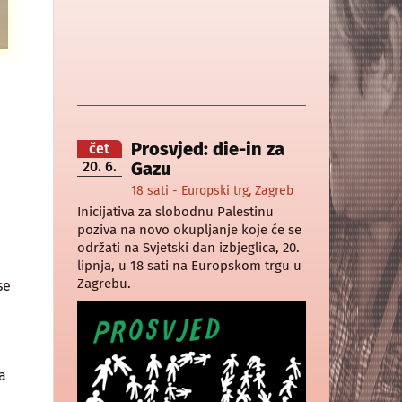
Prosvjed: die-in za
čet
20. 6.
Gazu
18 sati - Europski trg, Zagreb
Inicijativa za slobodnu Palestinu
poziva na novo okupljanje koje će se
održati na Svjetski dan izbjeglica, 20.
lipnja, u 18 sati na Europskom trgu u
Zagrebu.
se
a