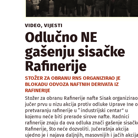
VIDEO
,
VIJESTI
Odlučno NE
gašenju sisačke
Rafinerije
STOŽER ZA OBRANU RNS ORGANIZIRAO JE
BLOKADU ODVOZA NAFTNIH DERIVATA IZ
RAFINERIJE
Stožer za obranu Rafinerije nafte Sisak organizirao
jučer prvu u nizu akcija protiv odluke Uprave Ine o
pretvaranju rafinerije u “industrijski centar” u
kojemu neće biti prerade sirove nafte. Radnici
rafinerije znaju da ova odluka znači gašenje sisačk
Rafinerije, što neće dozvoliti. Jučerašnja akcija
ujedno je i najava daljnjih, masovnijih i jačih akcij