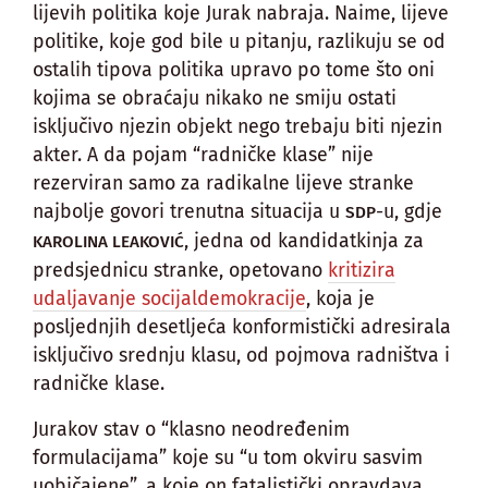
lijevih politika koje Jurak nabraja. Naime, lijeve
politike, koje god bile u pitanju, razlikuju se od
ostalih tipova politika upravo po tome što oni
kojima se obraćaju nikako ne smiju ostati
isključivo njezin objekt nego trebaju biti njezin
akter. A da pojam “radničke klase” nije
rezerviran samo za radikalne lijeve stranke
najbolje govori trenutna situacija u
-u, gdje
SDP
, jedna od kandidatkinja za
KAROLINA LEAKOVIĆ
predsjednicu stranke, opetovano
kritizira
udaljavanje socijaldemokracije
, koja je
posljednjih desetljeća konformistički adresirala
isključivo srednju klasu, od pojmova radništva i
radničke klase.
Jurakov stav o “klasno neodređenim
formulacijama” koje su “u tom okviru sasvim
uobičajene”, a koje on fatalistički opravdava