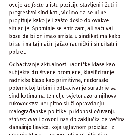
ovdje
de facto
u istu poziciju stavljeni i žuti i
progresivni sindikati, vidimo da se ni ne
propituje kako je i zašto došlo do ovakve
situacije. Spominje se entrizam, ali sačuvaj
bože da bi on imao smisla u sindikatima kako
bi se i na taj način jačao radnički i sindikalni
pokret.
Odbacivanje aktualnosti radničke klase kao
subjekta društvene promjene, klasificiranje
radničke klase kao primitivne, nedorasle
polemičkoj tribini i odbacivanje suradnje sa
sindikatima na temelju svjetonazora njihova
rukovodstva neupitno služi opravdanju
malograđanske politike, pridonosi očuvanju
statusa quo
i dovodi nas do zaključka da većina
današnje ljevice, koja uglavnom proizlazi iz
srednje klase, zapravo želi parazitirati na