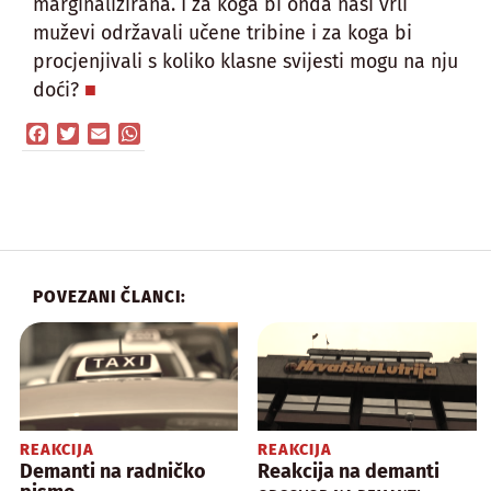
marginalizirana. I za koga bi onda naši vrli
muževi održavali učene tribine i za koga bi
procjenjivali s koliko klasne svijesti mogu na nju
doći?
Facebook
Twitter
Email
WhatsApp
POVEZANI ČLANCI:
REAKCIJA
REAKCIJA
Demanti na radničko
Reakcija na demanti