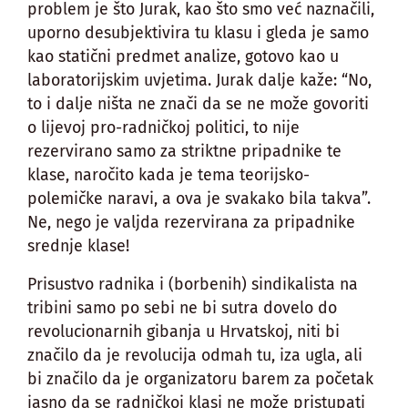
problem je što Jurak, kao što smo već naznačili,
uporno desubjektivira tu klasu i gleda je samo
kao statični predmet analize, gotovo kao u
laboratorijskim uvjetima. Jurak dalje kaže: “No,
to i dalje ništa ne znači da se ne može govoriti
o lijevoj pro-radničkoj politici, to nije
rezervirano samo za striktne pripadnike te
klase, naročito kada je tema teorijsko-
polemičke naravi, a ova je svakako bila takva”.
Ne, nego je valjda rezervirana za pripadnike
srednje klase!
Prisustvo radnika i (borbenih) sindikalista na
tribini samo po sebi ne bi sutra dovelo do
revolucionarnih gibanja u Hrvatskoj, niti bi
značilo da je revolucija odmah tu, iza ugla, ali
bi značilo da je organizatoru barem za početak
jasno da se radničkoj klasi ne može pristupati