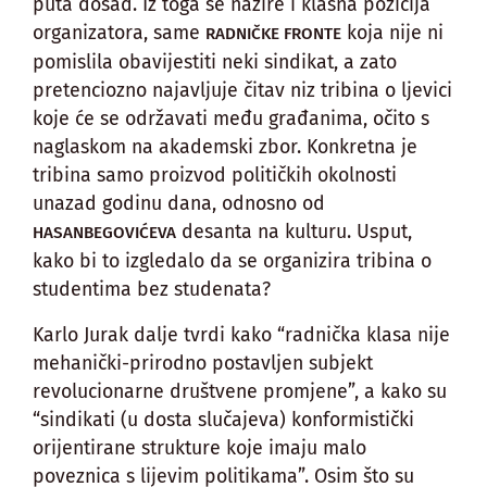
puta dosad. Iz toga se nazire i klasna pozicija
organizatora, same
koja nije ni
RADNIČKE FRONTE
pomislila obavijestiti neki sindikat, a zato
pretenciozno najavljuje čitav niz tribina o ljevici
koje će se održavati među građanima, očito s
naglaskom na akademski zbor. Konkretna je
tribina samo proizvod političkih okolnosti
unazad godinu dana, odnosno od
desanta na kulturu. Usput,
HASANBEGOVIĆEVA
kako bi to izgledalo da se organizira tribina o
studentima bez studenata?
Karlo Jurak dalje tvrdi kako “radnička klasa nije
mehanički-prirodno postavljen subjekt
revolucionarne društvene promjene”, a kako su
“sindikati (u dosta slučajeva) konformistički
orijentirane strukture koje imaju malo
poveznica s lijevim politikama”. Osim što su