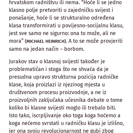
hrvatskom radništvu ili nema. “Hoće li se jedno
klasno polje pretvoriti u zajedničku svijest i
ponašanje, hoće li se strukturalno određena
klasa transformirati u povijesno-socijalnu klasu,
jest sve samo ne sigurno: ona to može, ali ne
mora”
. A to se može provjeriti
(MICHAEL HEINRICH)
samo na jedan način – borbom.
Jurakov stav o klasnoj svijesti također je
problematičan i stoga što ne shvaća da je
presudna upravo strukturna pozicija radničke
klase, koja proizlazi iz njezinog mjesta u
društvenom procesu proizvodnje, a ne iz
proizvoljnih zaključaka učesnika debate o tome
koliko bi klasne svijesti moglo ili trebalo biti.
Isto tako, iscrpljivanje oko toga koga hoćemo a
koga nećemo svrstati u radničku klasu je izlišno,
jer ona svoju revolucionarnost ne gubi zbog