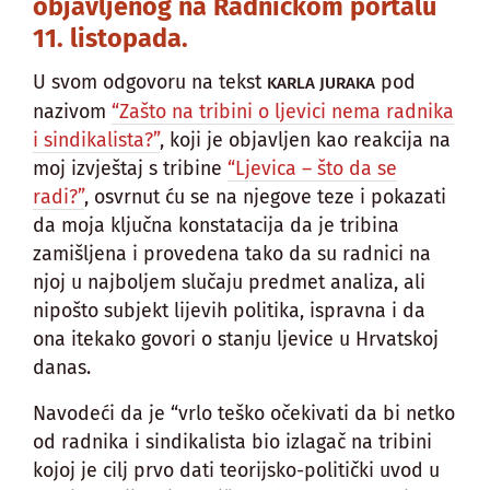
objavljenog na Radničkom portalu
11. listopada.
U svom odgovoru na tekst
pod
KARLA JURAKA
nazivom
“Zašto na tribini o ljevici nema radnika
i sindikalista?”
, koji je objavljen kao reakcija na
moj izvještaj s tribine
“Ljevica – što da se
radi?”
, osvrnut ću se na njegove teze i pokazati
da moja ključna konstatacija da je tribina
zamišljena i provedena tako da su radnici na
njoj u najboljem slučaju predmet analiza, ali
nipošto subjekt lijevih politika, ispravna i da
ona itekako govori o stanju ljevice u Hrvatskoj
danas.
Navodeći da je “vrlo teško očekivati da bi netko
od radnika i sindikalista bio izlagač na tribini
kojoj je cilj prvo dati teorijsko-politički uvod u