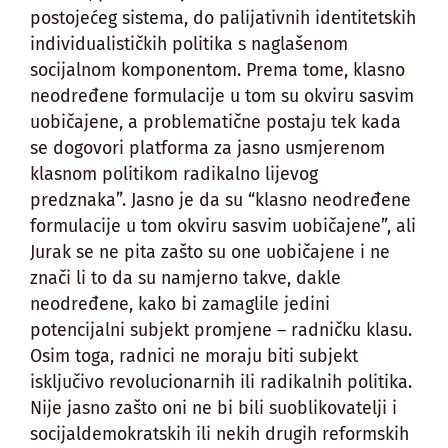
postojećeg sistema, do palijativnih identitetskih
individualističkih politika s naglašenom
socijalnom komponentom. Prema tome, klasno
neodređene formulacije u tom su okviru sasvim
uobičajene, a problematične postaju tek kada
se dogovori platforma za jasno usmjerenom
klasnom politikom radikalno lijevog
predznaka”. Jasno je da su “klasno neodređene
formulacije u tom okviru sasvim uobičajene”, ali
Jurak se ne pita zašto su one uobičajene i ne
znači li to da su namjerno takve, dakle
neodređene, kako bi zamaglile jedini
potencijalni subjekt promjene – radničku klasu.
Osim toga, radnici ne moraju biti subjekt
isključivo revolucionarnih ili radikalnih politika.
Nije jasno zašto oni ne bi bili suoblikovatelji i
socijaldemokratskih ili nekih drugih reformskih