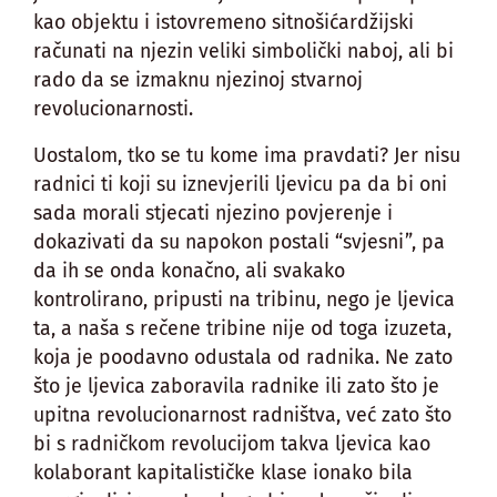
kao objektu i istovremeno sitnošićardžijski
računati na njezin veliki simbolički naboj, ali bi
rado da se izmaknu njezinoj stvarnoj
revolucionarnosti.
Uostalom, tko se tu kome ima pravdati? Jer nisu
radnici ti koji su iznevjerili ljevicu pa da bi oni
sada morali stjecati njezino povjerenje i
dokazivati da su napokon postali “svjesni”, pa
da ih se onda konačno, ali svakako
kontrolirano, pripusti na tribinu, nego je ljevica
ta, a naša s rečene tribine nije od toga izuzeta,
koja je poodavno odustala od radnika. Ne zato
što je ljevica zaboravila radnike ili zato što je
upitna revolucionarnost radništva, već zato što
bi s radničkom revolucijom takva ljevica kao
kolaborant kapitalističke klase ionako bila