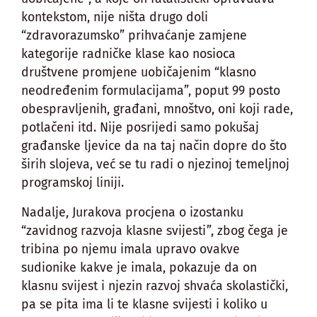
kontekstom, nije ništa drugo doli
“zdravorazumsko” prihvaćanje zamjene
kategorije radničke klase kao nosioca
društvene promjene uobičajenim “klasno
neodređenim formulacijama”, poput 99 posto
obespravljenih, građani, mnoštvo, oni koji rade,
potlačeni itd. Nije posrijedi samo pokušaj
građanske ljevice da na taj način dopre do što
širih slojeva, već se tu radi o njezinoj temeljnoj
programskoj liniji.
Nadalje, Jurakova procjena o izostanku
“zavidnog razvoja klasne svijesti”, zbog čega je
tribina po njemu imala upravo ovakve
sudionike kakve je imala, pokazuje da on
klasnu svijest i njezin razvoj shvaća skolastički,
pa se pita ima li te klasne svijesti i koliko u