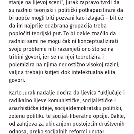
stanje na lijevoj sceni”, Jurak zapravo tvrdi da
su radnici teorijski i politički potkapacitirani da
bi uopće mogli biti pozvani kao izlagači – bit će
da im najprije odabrana grupacija treba
popločiti teorijski put. To bi dakle značilo da
radnici sami ne mogu čak ni konceptualizirati
svoje probleme niti razumjeti ono što se na
tribini govori, jer se na njoj teoretizira i
polemizira na njima nedostižno visokoj razini;
valjda trebaju šutjeti dok intelektualna elita
govori.
Karlo Jurak nadalje docira da ljevica “uključuje i
radikalno lijeve komunističke, socijalističke i
anarhističke ideje, socijaldemokratsku politiku,
zelenu politiku te socijal-liberalne opcije. Dakle,
od zahtjeva za ukidanjem postojećih društvenih
odnosa, preko socijalnih reformi unutar