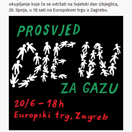
okupljanje koje će se održati na Svjetski dan izbjeglica,
20. lipnja, u 18 sati na Europskom trgu u Zagrebu.