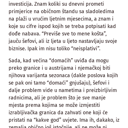
investicija. Znam koliki su dnevni prometi
primjerice na običnom štandu sa sladoledima
na plaži u vrućim ljetnim mjesecima, a znam i
koje su cifre ispod kojih se treba potpisati kad
dođe nabava. “Previše sve to mene košta”,
jauču šefovi, ali iz ljeta u ljeto nastavljaju svoje
biznise. Ipak im nisu toliko “neisplativi”.
Sada, kad većina “domaćih” uviđa da mogu
preko granice i u austrijama i njemačkoj biti
njihova varijanta sezonaca (dakle poslova kojih
se pak oni tamo “domaći” gnjušaju), šefovi i
dalje problem vide u nametima i preizbirljivim
radnicima, ali je problem što je sve manje
mjesta prema kojima se može izmjestiti
izrabljivačka granica da zahvati one koji će
pristati na “kakve god” uvjete. Ima ih, dakako, iz
zemalja obično još istočnije, ali ne može ni