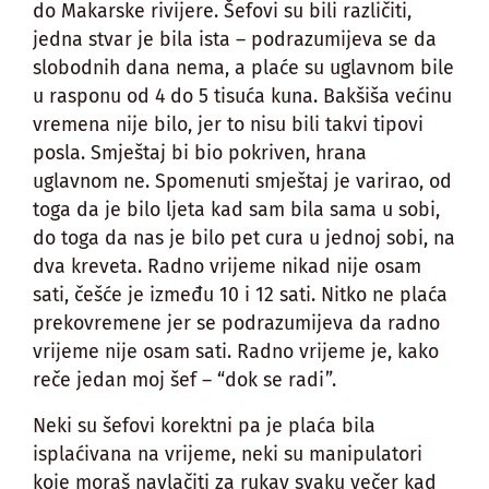
do Makarske rivijere. Šefovi su bili različiti,
jedna stvar je bila ista – podrazumijeva se da
slobodnih dana nema, a plaće su uglavnom bile
u rasponu od 4 do 5 tisuća kuna. Bakšiša većinu
vremena nije bilo, jer to nisu bili takvi tipovi
posla. Smještaj bi bio pokriven, hrana
uglavnom ne. Spomenuti smještaj je varirao, od
toga da je bilo ljeta kad sam bila sama u sobi,
do toga da nas je bilo pet cura u jednoj sobi, na
dva kreveta. Radno vrijeme nikad nije osam
sati, češće je između 10 i 12 sati. Nitko ne plaća
prekovremene jer se podrazumijeva da radno
vrijeme nije osam sati. Radno vrijeme je, kako
reče jedan moj šef – “dok se radi”.
Neki su šefovi korektni pa je plaća bila
isplaćivana na vrijeme, neki su manipulatori
koje moraš navlačiti za rukav svaku večer kad