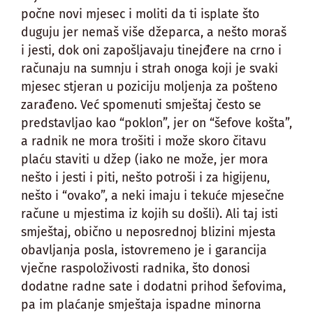
počne novi mjesec i moliti da ti isplate što
duguju jer nemaš više džeparca, a nešto moraš
i jesti, dok oni zapošljavaju tinejđere na crno i
računaju na sumnju i strah onoga koji je svaki
mjesec stjeran u poziciju moljenja za pošteno
zarađeno. Već spomenuti smještaj često se
predstavljao kao “poklon”, jer on “šefove košta”,
a radnik ne mora trošiti i može skoro čitavu
plaću staviti u džep (iako ne može, jer mora
nešto i jesti i piti, nešto potroši i za higijenu,
nešto i “ovako”, a neki imaju i tekuće mjesečne
račune u mjestima iz kojih su došli). Ali taj isti
smještaj, obično u neposrednoj blizini mjesta
obavljanja posla, istovremeno je i garancija
vječne raspoloživosti radnika, što donosi
dodatne radne sate i dodatni prihod šefovima,
pa im plaćanje smještaja ispadne minorna