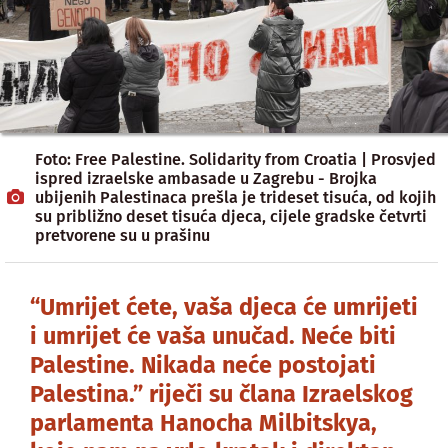
Foto: Free Palestine. Solidarity from Croatia | Prosvjed
ispred izraelske ambasade u Zagrebu - Brojka
ubijenih Palestinaca prešla je trideset tisuća, od kojih
su približno deset tisuća djeca, cijele gradske četvrti
pretvorene su u prašinu
“Umrijet ćete, vaša djeca će umrijeti
i umrijet će vaša unučad. Neće biti
Palestine. Nikada neće postojati
Palestina.” riječi su člana Izraelskog
parlamenta Hanocha Milbitskya,