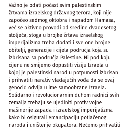
Važno je odati počast svim palestinskim
žrtvama izraelskog državnog terora, koji nije
započeo sedmog oktobra i napadom Hamasa,
već se aktivno provodi od sredine dvadesetog
stoljeća, stoga u brojke žrtava izraelskog
imperijalizma treba dodati i sve one brojne
obitelji, generacije i cijela područja koja su
izbrisana sa područja Palestine. Ni pod koju
cijenu ne smijemo dopustiti viziju Izraela u
kojoj je palestinski narod u potpunosti izbrisan
i prihvatiti narativ vladajućih vođa da se ovaj
genocid odvija u ime samoobrane Izraela.
Solidarno i revolucionarnim duhom radnici svih
zemalja trebaju se ujediniti protiv vojne
mašinerije zapada i izraelskog imperijalizma
kako bi osigurali emancipaciju potlačenog
naroda i uništenje okupatora. Nećemo prihvatiti