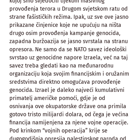
kojoj smo svjedočili tijekom masivnog
provođenja terora u Drugom svjetskom ratu od
strane fašističkih režima. Ipak, uz sve ove jasno
prikazane činjenice koje ne upućuju na ništa
drugo osim provođenja kampanje genocida,
zapadna buržoazija se jasno svrstala na stranu
opresora. Ne samo da se NATO savez ideološki
svrstao uz genocidne napore Izraela, već na taj
savez treba gledati kao na međunarodnu
organizaciju koja svojim financijskim i oružanim
sredstvima direktno omogućava provođenje
genocida. Izrael je daleko najveći kumulativni
primatelj američke pomoći, gdje je od
osnivanja ove okupatorske države ona primila
gotovo tristo milijardi dolara, od čega je većina
financija namijenjena za njene vojne operacije.
Pod krinkom “vojnih operacija” krije se
dugogodišnja opresija palestinskog naroda od