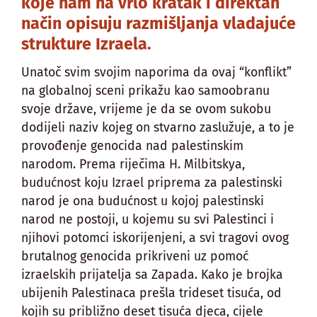
koje nam na vrlo kratak i direktan
način opisuju razmišljanja vladajuće
strukture Izraela.
Unatoč svim svojim naporima da ovaj “konflikt”
na globalnoj sceni prikažu kao samoobranu
svoje države, vrijeme je da se ovom sukobu
dodijeli naziv kojeg on stvarno zaslužuje, a to je
provođenje genocida nad palestinskim
narodom. Prema riječima H. Milbitskya,
budućnost koju Izrael priprema za palestinski
narod je ona budućnost u kojoj palestinski
narod ne postoji, u kojemu su svi Palestinci i
njihovi potomci iskorijenjeni, a svi tragovi ovog
brutalnog genocida prikriveni uz pomoć
izraelskih prijatelja sa Zapada. Kako je brojka
ubijenih Palestinaca prešla trideset tisuća, od
kojih su približno deset tisuća djeca, cijele