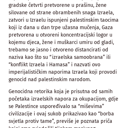
gradske četvrti pretvorene u prašinu, žene
silovane od strane obrambenih snaga Izraela,
zatvori u Izraelu ispunjeni palestinskim taocima
koji iz dana u dan trpe užasna mučenja, Gaza
pretvorena u otvoreni koncentracijski logor u
kojemu djeca, žene i muškarci umiru od gladi,
trebamo se jasno i otvoreno distancirati od
naziva kao što su “izraelska samoobrana” ili
“konflikt Izraela i Hamasa” i nazvati ovo
imperijalističkim naporima Izraela koji provodi
genocid nad palestinskim narodom.
Genocidna retorika koja je prisutna od samih
početaka izraelskih napora za okupacijom, gdje
se Palestince uspoređivalo sa “miševima”
civilizacije i ovaj sukob prikazivao kao “borba
svjetla protiv tame”, previše je poznata priča