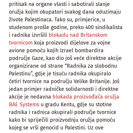
pritisak na organe vlasti i sabotirali slanje
oružja kojim okupatori svakog dana oduzimaju
živote Palestinaca. Tako su, primjerice, u
studenom prošle godine, preko 400 sindikalista
i radnika izvršili
blokadu nad Britanskom
tvornicom
koja proizvodi dijelove za vojne
avione pomoću kojih Izrael bombardira
područje Gaze, kao dio još veće direktne akcije
organizirane od strane “Radnika za slobodnu
Palestinu”, gdje je tisuću radnika okupiralo
četiri tvornice na području Velike Britanije. Još
jedan primjer radničke solidarnosti i direktne
akcije je nedavna
blokada proizvođača oružja
BAE Systems
u gradu Kentu, gdje su stotine
radnika i radnica okupirali područje tvornice
kako bi spriječili proizvodnju oružja pomoću
kojeg se vrši genocid u Palestini. Uz ove