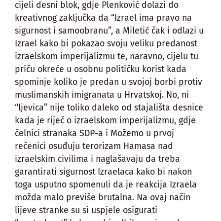
cijeli desni blok, gdje Plenković dolazi do
kreativnog zaključka da “Izrael ima pravo na
sigurnost i samoobranu”, a Miletić čak i odlazi u
Izrael kako bi pokazao svoju veliku predanost
izraelskom imperijalizmu te, naravno, cijelu tu
priču okreće u osobnu političku korist kada
spominje koliko je predan u svojoj borbi protiv
muslimanskih imigranata u Hrvatskoj. No, ni
“ljevica” nije toliko daleko od stajališta desnice
kada je riječ o izraelskom imperijalizmu, gdje
čelnici stranaka SDP-a i Možemo u prvoj
rečenici osuđuju terorizam Hamasa nad
izraelskim civilima i naglašavaju da treba
garantirati sigurnost Izraelaca kako bi nakon
toga usputno spomenuli da je reakcija Izraela
možda malo previše brutalna. Na ovaj način
lijeve stranke su si uspjele osigurati