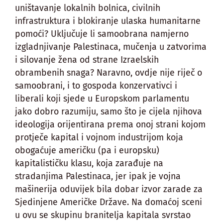
uništavanje lokalnih bolnica, civilnih
infrastruktura i blokiranje ulaska humanitarne
pomoći? Uključuje li samoobrana namjerno
izgladnjivanje Palestinaca, mučenja u zatvorima
i silovanje žena od strane Izraelskih
obrambenih snaga? Naravno, ovdje nije riječ o
samoobrani, i to gospoda konzervativci i
liberali koji sjede u Europskom parlamentu
jako dobro razumiju, samo što je cijela njihova
ideologija orijentirana prema onoj strani kojom
protječe kapital i vojnom industrijom koja
obogaćuje američku (pa i europsku)
kapitalističku klasu, koja zarađuje na
stradanjima Palestinaca, jer ipak je vojna
mašinerija oduvijek bila dobar izvor zarade za
Sjedinjene Američke Države. Na domaćoj sceni
u ovu se skupinu branitelja kapitala svrstao