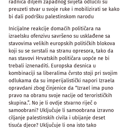
radnica diljem zapadnog svijeta odlučili su
preuzeti stvar u svoje ruke i mobilizirati se kako
bi dali podršku palestinskom narodu
Inicijalne reakcije domaćih političara na
izraelsku ofenzivu savršeno su usklađene sa
stavovima velikih europskih političkih blokova
koji su se svrstali na stranu opresora, tako da
nas stavovi Hrvatskih političara uopće ne bi
trebali iznenaditi. Europska desnica u
kombinaciji sa liberalima čvrsto stoji pri svojim
odlukama da su imperijalistički napori Izraela
opravdani zbog činjenice da “Izrael ima puno
pravo na obranu svoje nacije od terorističkih
skupina.”. No je li ovdje stvarno riječ o
samoobrani? Uključuje li samoobrana izravno
ciljanje palestinskih civila i ubijanje deset
tisuća djece? Uključuje li ona isto tako