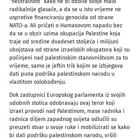
“neutralnost” kako ne bi odbile svoje malo
radikalnije glasače, a da se u isto vrijeme ne
usprotive financiranju genocida od strane
NATO-a. Ali pričati o Hamasovom napadu bez
da se u obzir uzima okupacija Palestine koja
traje od sredine dvadeset stoljeća i milijuni
ubojstava od strane izraelskih okupatora koji su
počinjeni nad palestinskim stanovništvom za to
vrijeme, samo je jeftin trik kojim se izbjegava
dati puna podrška palestinskom narodu u
vlastitom oslobođenju.
Dok zastupnici Europskog parlamenta iz svojih
udobnih stolica odobravaju ovaj teror koji
Izrael provodi nad Palestinom, mase radnika i
radnica diljem zapadnog svijeta odlučili su
preuzeti stvar u svoje ruke i mobilizirati se kako
bi dali podršku palestinskom narodu, vršili