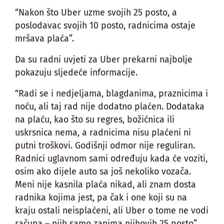
“Nakon što Uber uzme svojih 25 posto, a
poslodavac svojih 10 posto, radnicima ostaje
mršava plaća”.
Da su radni uvjeti za Uber prekarni najbolje
pokazuju sljedeće informacije.
“Radi se i nedjeljama, blagdanima, praznicima i
noću, ali taj rad nije dodatno plaćen. Dodataka
na plaću, kao što su regres, božićnica ili
uskrsnica nema, a radnicima nisu plaćeni ni
putni troškovi. Godišnji odmor nije reguliran.
Radnici uglavnom sami određuju kada će voziti,
osim ako dijele auto sa još nekoliko vozača.
Meni nije kasnila plaća nikad, ali znam dosta
radnika kojima jest, pa čak i one koji su na
kraju ostali neisplaćeni, ali Uber o tome ne vodi
računa – njih samo zanima njihovih 25 posto”,