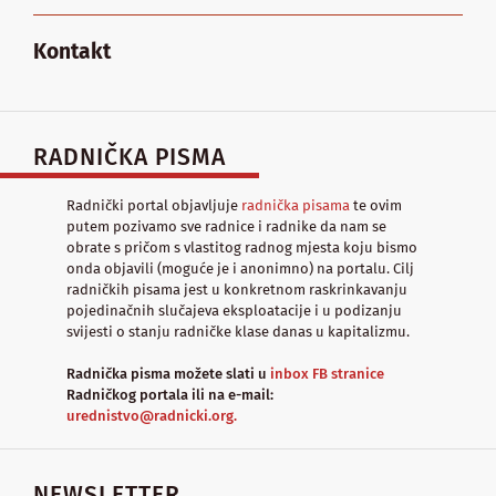
Kontakt
RADNIČKA PISMA
Radnički portal objavljuje
radnička pisama
te ovim
putem pozivamo sve radnice i radnike da nam se
obrate s pričom s vlastitog radnog mjesta koju bismo
onda objavili (moguće je i anonimno) na portalu. Cilj
radničkih pisama jest u konkretnom raskrinkavanju
pojedinačnih slučajeva eksploatacije i u podizanju
svijesti o stanju radničke klase danas u kapitalizmu.
Radnička pisma možete slati u
inbox FB stranice
Radničkog portala ili na e-mail:
urednistvo@radnicki.org.
NEWSLETTER