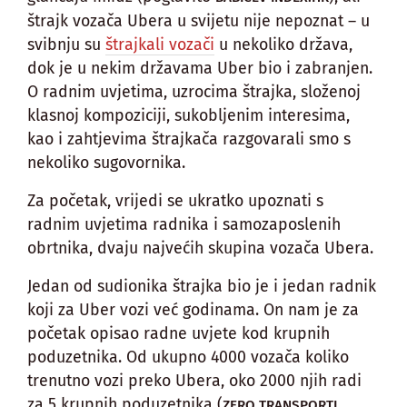
štrajk vozača Ubera u svijetu nije nepoznat – u
svibnju su
štrajkali vozači
u nekoliko država,
dok je u nekim državama Uber bio i zabranjen.
O radnim uvjetima, uzrocima štrajka, složenoj
klasnoj kompoziciji, sukobljenim interesima,
kao i zahtjevima štrajkača razgovarali smo s
nekoliko sugovornika.
Za početak, vrijedi se ukratko upoznati s
radnim uvjetima radnika i samozaposlenih
obrtnika, dvaju najvećih skupina vozača Ubera.
Jedan od sudionika štrajka bio je i jedan radnik
koji za Uber vozi već godinama. On nam je za
početak opisao radne uvjete kod krupnih
poduzetnika. Od ukupno 4000 vozača koliko
trenutno vozi preko Ubera, oko 2000 njih radi
za 5 krupnih poduzetnika (
ZERO TRANSPORTI