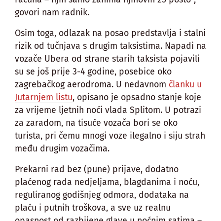
govori nam radnik.
Osim toga, odlazak na posao predstavlja i stalni
rizik od tučnjava s drugim taksistima. Napadi na
vozače Ubera od strane starih taksista pojavili
su se još prije 3-4 godine, posebice oko
zagrebačkog aerodroma. U nedavnom
članku u
Jutarnjem listu
, opisano je opsadno stanje koje
za vrijeme ljetnih noći vlada Splitom. U potrazi
za zaradom, na tisuće vozača bori se oko
turista, pri čemu mnogi voze ilegalno i siju strah
među drugim vozačima.
Prekarni rad bez (pune) prijave, dodatno
plaćenog rada nedjeljama, blagdanima i noću,
reguliranog godišnjeg odmora, dodataka na
plaću i putnih troškova, a sve uz realnu
opasnost od razbijene glave u noćnim satima –