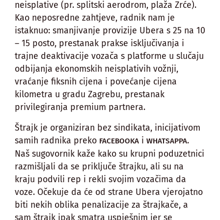
neisplative (pr. splitski aerodrom, plaža Zrće).
Kao neposredne zahtjeve, radnik nam je
istaknuo: smanjivanje provizije Ubera s 25 na 10
– 15 posto, prestanak prakse isključivanja i
trajne deaktivacije vozača s platforme u slučaju
odbijanja ekonomskih neisplativih vožnji,
vraćanje fiksnih cijena i povećanje cijena
kilometra u gradu Zagrebu, prestanak
privilegiranja premium partnera.
Štrajk je organiziran bez sindikata, inicijativom
samih radnika preko
i
.
FACEBOOKA
WHATSAPPA
Naš sugovornik kaže kako su krupni poduzetnici
razmišljali da se priključe štrajku, ali su na
kraju podvili rep i rekli svojim vozačima da
voze. Očekuje da će od strane Ubera vjerojatno
biti nekih oblika penalizacije za štrajkače, a
sam štrajk ipak smatra uspješnim jer se