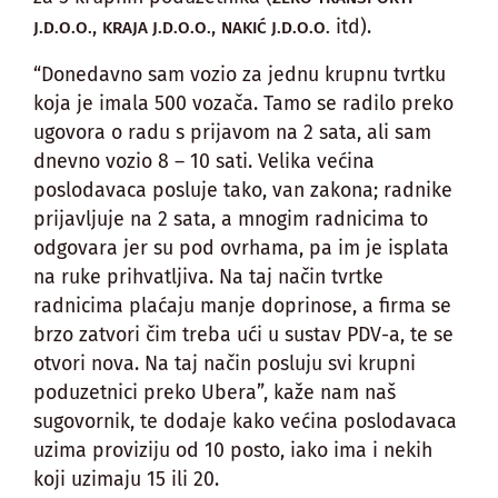
,
,
itd).
J.D.O.O.
KRAJA J.D.O.O.
NAKIĆ J.D.O.O.
“Donedavno sam vozio za jednu krupnu tvrtku
koja je imala 500 vozača. Tamo se radilo preko
ugovora o radu s prijavom na 2 sata, ali sam
dnevno vozio 8 – 10 sati. Velika većina
poslodavaca posluje tako, van zakona; radnike
prijavljuje na 2 sata, a mnogim radnicima to
odgovara jer su pod ovrhama, pa im je isplata
na ruke prihvatljiva. Na taj način tvrtke
radnicima plaćaju manje doprinose, a firma se
brzo zatvori čim treba ući u sustav PDV-a, te se
otvori nova. Na taj način posluju svi krupni
poduzetnici preko Ubera”, kaže nam naš
sugovornik, te dodaje kako većina poslodavaca
uzima proviziju od 10 posto, iako ima i nekih
koji uzimaju 15 ili 20.