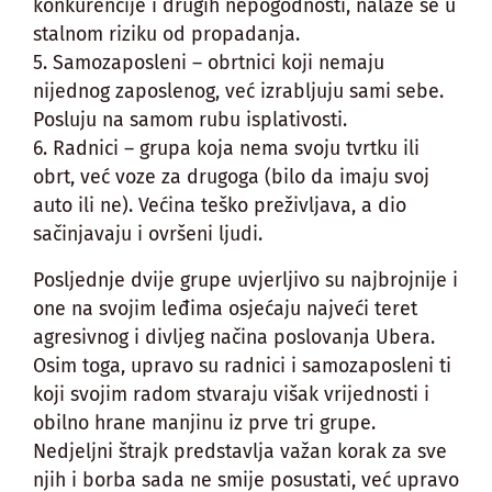
konkurencije i drugih nepogodnosti, nalaze se u
stalnom riziku od propadanja.
5. Samozaposleni – obrtnici koji nemaju
nijednog zaposlenog, već izrabljuju sami sebe.
Posluju na samom rubu isplativosti.
6. Radnici – grupa koja nema svoju tvrtku ili
obrt, već voze za drugoga (bilo da imaju svoj
auto ili ne). Većina teško preživljava, a dio
sačinjavaju i ovršeni ljudi.
Posljednje dvije grupe uvjerljivo su najbrojnije i
one na svojim leđima osjećaju najveći teret
agresivnog i divljeg načina poslovanja Ubera.
Osim toga, upravo su radnici i samozaposleni ti
koji svojim radom stvaraju višak vrijednosti i
obilno hrane manjinu iz prve tri grupe.
Nedjeljni štrajk predstavlja važan korak za sve
njih i borba sada ne smije posustati, već upravo