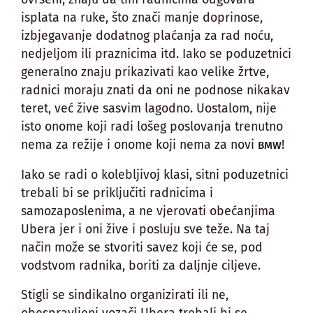
isplata na ruke, što znači manje doprinose,
izbjegavanje dodatnog plaćanja za rad noću,
nedjeljom ili praznicima itd. Iako se poduzetnici
generalno znaju prikazivati kao velike žrtve,
radnici moraju znati da oni ne podnose nikakav
teret, već žive sasvim lagodno. Uostalom, nije
isto onome koji radi lošeg poslovanja trenutno
nema za režije i onome koji nema za novi
!
BMW
Iako se radi o kolebljivoj klasi, sitni poduzetnici
trebali bi se priključiti radnicima i
samozaposlenima, a ne vjerovati obećanjima
Ubera jer i oni žive i posluju sve teže. Na taj
način može se stvoriti savez koji će se, pod
vodstvom radnika, boriti za daljnje ciljeve.
Stigli se sindikalno organizirati ili ne,
obespravljeni vozači Ubera trebali bi se