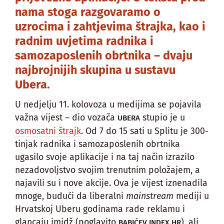
nama stoga razgovaramo o
uzrocima i zahtjevima štrajka, kao i
radnim uvjetima radnika i
samozaposlenih obrtnika – dvaju
najbrojnijih skupina u sustavu
Ubera.
U nedjelju 11. kolovoza u medijima se pojavila
važna vijest – dio vozača
stupio je u
UBERA
osmosatni štrajk
. Od 7 do 15 sati u Splitu je 300-
tinjak radnika i samozaposlenih obrtnika
ugasilo svoje aplikacije i na taj način izrazilo
nezadovoljstvo svojim trenutnim položajem, a
najavili su i nove akcije. Ova je vijest iznenadila
mnoge, budući da liberalni
mainstream
mediji u
Hrvatskoj Uberu godinama rade reklamu i
glancaju imidž (poglavito
), ali
BABIĆEV INDEX.HR