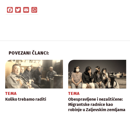
Facebook
Twitter
Email
WhatsApp
POVEZANI ČLANCI:
TEMA
TEMA
Koliko trebamo raditi
Obespravljene i nezaštićene:
Migrantske radnice kao
robinje u Zaljevskim zemljama