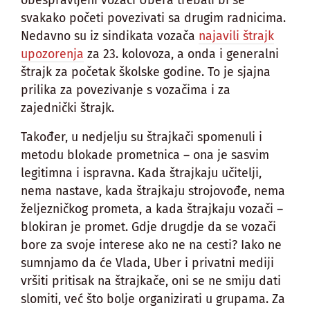
svakako početi povezivati sa drugim radnicima.
Nedavno su iz sindikata vozača
najavili štrajk
upozorenja
za 23. kolovoza, a onda i generalni
štrajk za početak školske godine. To je sjajna
prilika za povezivanje s vozačima i za
zajednički štrajk.
Također, u nedjelju su štrajkači spomenuli i
metodu blokade prometnica – ona je sasvim
legitimna i ispravna. Kada štrajkaju učitelji,
nema nastave, kada štrajkaju strojovođe, nema
željezničkog prometa, a kada štrajkaju vozači –
blokiran je promet. Gdje drugdje da se vozači
bore za svoje interese ako ne na cesti? Iako ne
sumnjamo da će Vlada, Uber i privatni mediji
vršiti pritisak na štrajkače, oni se ne smiju dati
slomiti, već što bolje organizirati u grupama. Za