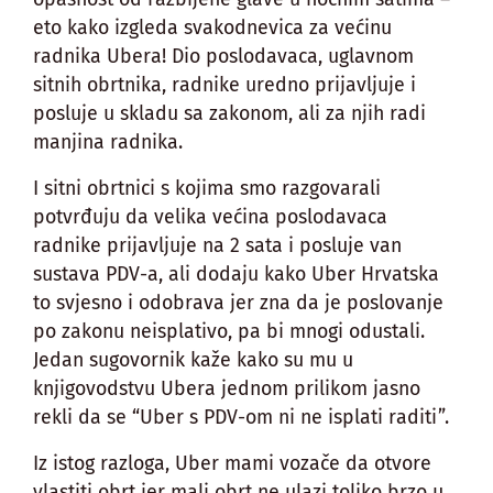
eto kako izgleda svakodnevica za većinu
radnika Ubera! Dio poslodavaca, uglavnom
sitnih obrtnika, radnike uredno prijavljuje i
posluje u skladu sa zakonom, ali za njih radi
manjina radnika.
I sitni obrtnici s kojima smo razgovarali
potvrđuju da velika većina poslodavaca
radnike prijavljuje na 2 sata i posluje van
sustava PDV-a, ali dodaju kako Uber Hrvatska
to svjesno i odobrava jer zna da je poslovanje
po zakonu neisplativo, pa bi mnogi odustali.
Jedan sugovornik kaže kako su mu u
knjigovodstvu Ubera jednom prilikom jasno
rekli da se “Uber s PDV-om ni ne isplati raditi”.
Iz istog razloga, Uber mami vozače da otvore
vlastiti obrt jer mali obrt ne ulazi toliko brzo u