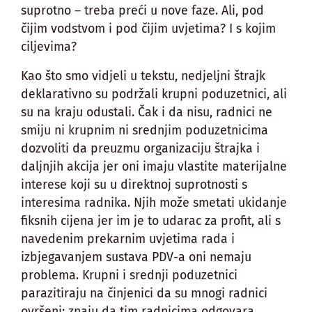
suprotno – treba preći u nove faze. Ali, pod
čijim vodstvom i pod čijim uvjetima? I s kojim
ciljevima?
Kao što smo vidjeli u tekstu, nedjeljni štrajk
deklarativno su podržali krupni poduzetnici, ali
su na kraju odustali. Čak i da nisu, radnici ne
smiju ni krupnim ni srednjim poduzetnicima
dozvoliti da preuzmu organizaciju štrajka i
daljnjih akcija jer oni imaju vlastite materijalne
interese koji su u direktnoj suprotnosti s
interesima radnika. Njih može smetati ukidanje
fiksnih cijena jer im je to udarac za profit, ali s
navedenim prekarnim uvjetima rada i
izbjegavanjem sustava PDV-a oni nemaju
problema. Krupni i srednji poduzetnici
parazitiraju na činjenici da su mnogi radnici
ovršeni; znaju da tim radnicima odgovara