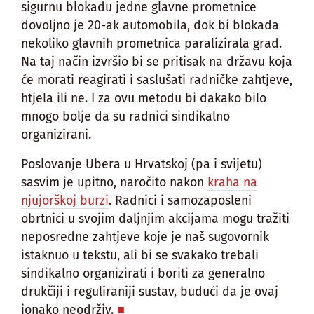
sigurnu blokadu jedne glavne prometnice
dovoljno je 20-ak automobila, dok bi blokada
nekoliko glavnih prometnica paralizirala grad.
Na taj način izvršio bi se pritisak na državu koja
će morati reagirati i saslušati radničke zahtjeve,
htjela ili ne. I za ovu metodu bi dakako bilo
mnogo bolje da su radnici sindikalno
organizirani.
Poslovanje Ubera u Hrvatskoj (pa i svijetu)
sasvim je upitno, naročito nakon
kraha na
njujorškoj burzi
. Radnici i samozaposleni
obrtnici u svojim daljnjim akcijama mogu tražiti
neposredne zahtjeve koje je naš sugovornik
istaknuo u tekstu, ali bi se svakako trebali
sindikalno organizirati i boriti za generalno
drukčiji i reguliraniji sustav, budući da je ovaj
ionako neodrživ.