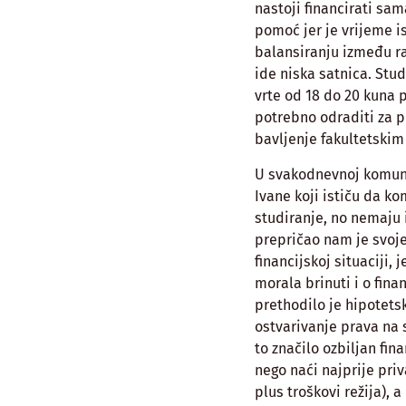
nastoji financirati sam
pomoć jer je vrijeme is
balansiranju između ra
ide niska satnica. Stu
vrte od 18 do 20 kuna p
potrebno odraditi za p
bavljenje fakultetskim
U svakodnevnoj komunik
Ivane koji ističu da ko
studiranje, no nemaju 
prepričao nam je svoje 
financijskoj situaciji, 
morala brinuti i o fina
prethodilo je hipotets
ostvarivanje prava na 
to značilo ozbiljan fin
nego naći najprije priv
plus troškovi režija), 