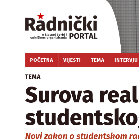
POČETNA
VIJESTI
TEMA
INTERVJU
TEMA
Surova rea
studentsko
Novi zakon o studentskom radu