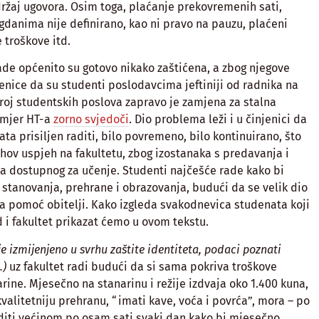
ržaj ugovora. Osim toga, plaćanje prekovremenih sati,
gdanima nije definirano, kao ni pravo na pauzu, plaćeni
 troškove itd.
ade općenito su gotovo nikako zaštićena, a zbog njegove
jenice da su studenti poslodavcima jeftiniji od radnika na
broj studentskih poslova zapravo je zamjena za stalna
imjer HT-a
zorno svjedoči
. Dio problema leži i u činjenici da
ata prisiljen raditi, bilo povremeno, bilo kontinuirano, što
ihov uspjeh na fakultetu, zbog izostanaka s predavanja i
a dostupnog za učenje. Studenti najčešće rade kako bi
e stanovanja, prehrane i obrazovanja, budući da se velik dio
na pomoć obitelji. Kako izgleda svakodnevica studenata koji
 i fakultet prikazat ćemo u ovom tekstu.
je izmijenjeno u svrhu zaštite identiteta, podaci poznati
.)
uz fakultet radi budući da si sama pokriva troškove
larine. Mjesečno na stanarinu i režije izdvaja oko 1.400 kuna,
kvalitetniju prehranu, “imati kave, voća i povrća”, mora – po
aditi većinom po osam sati svaki dan kako bi mjesečno