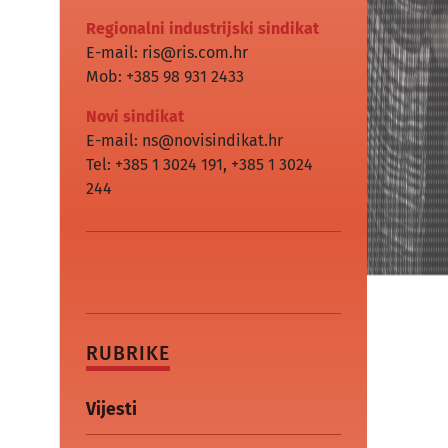
Regionalni industrijski sindikat
E-mail: ris@ris.com.hr
Mob: +385 98 931 2433
Novi sindikat
E-mail: ns@novisindikat.hr
Tel: +385 1 3024 191
,
+385 1 3024
244
RUBRIKE
Vijesti