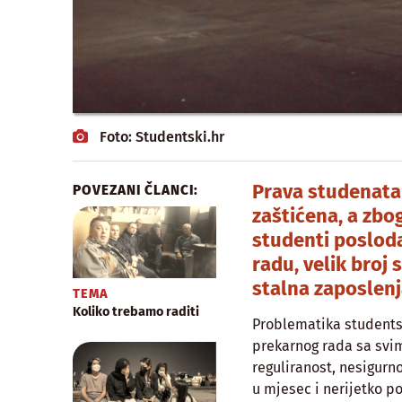
Foto: Studentski.hr
Prava studenata 
POVEZANI ČLANCI:
zaštićena, a zbo
studenti posloda
radu, velik broj
stalna zaposlenj
TEMA
Koliko trebamo raditi
Problematika studentsk
prekarnog rada sa svi
reguliranost, nesigurno
u mjesec i nerijetko po