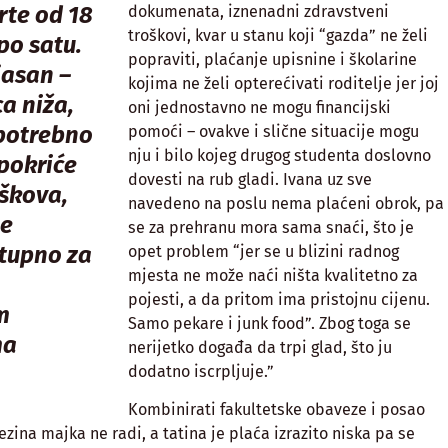
te od 18
dokumenata, iznenadni zdravstveni
troškovi, kvar u stanu koji “gazda” ne želi
po satu.
popraviti, plaćanje upisnine i školarine
jasan –
kojima ne želi opterećivati roditelje jer joj
ca niža,
oni jednostavno ne mogu financijski
 potrebno
pomoći – ovakve i slične situacije mogu
nju i bilo kojeg drugog studenta doslovno
 pokriće
dovesti na rub gladi. Ivana uz sve
oškova,
navedeno na poslu nema plaćeni obrok, pa
je
se za prehranu mora sama snaći, što je
tupno za
opet problem “jer se u blizini radnog
mjesta ne može naći ništa kvalitetno za
pojesti, a da pritom ima pristojnu cijenu.
m
Samo pekare i junk food”. Zbog toga se
ma
nerijetko događa da trpi glad, što ju
dodatno iscrpljuje.”
Kombinirati fakultetske obaveze i posao
jezina majka ne radi, a tatina je plaća izrazito niska pa se