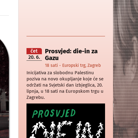
Prosvjed: die-in za
čet
20. 6.
Gazu
18 sati - Europski trg, Zagreb
Inicijativa za slobodnu Palestinu
poziva na novo okupljanje koje će se
održati na Svjetski dan izbjeglica, 20.
lipnja, u 18 sati na Europskom trgu u
Zagrebu.