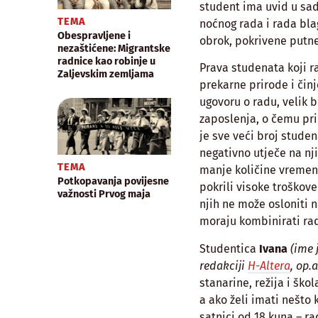
student ima uvid u sad
TEMA
noćnog rada i rada bla
Obespravljene i
obrok, pokrivene putne
nezaštićene: Migrantske
radnice kao robinje u
Prava studenata koji r
Zaljevskim zemljama
prekarne prirode i čin
ugovoru o radu, velik 
zaposlenja, o čemu pr
je sve veći broj studen
negativno utječe na nj
TEMA
manje količine vremen
Potkopavanja povijesne
pokrili visoke troškov
važnosti Prvog maja
njih ne može osloniti 
moraju kombinirati rad
Studentica
Ivana
(ime 
redakciji
H-Altera
, op.a
stanarine, režija i ško
a ako želi imati nešto 
satnici od 18 kuna – r