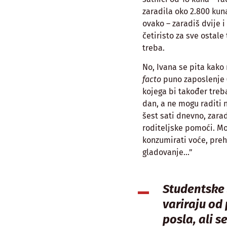
zaradila oko 2.800 kun
ovako – zaradiš dvije i
četiristo za sve ostale
treba.
No, Ivana se pita kako
facto
puno zaposlenje (
kojega bi također treb
dan, a ne mogu raditi n
šest sati dnevno, zarad
roditeljske pomoći. Mo
konzumirati voće, preh
gladovanje…”
Studentske 
variraju od
posla, ali s