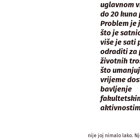
uglavnom vr
do 20 kuna 
Problem je 
što je satni
više je sati
odraditi za
životnih tr
što umanju
vrijeme dos
bavljenje
fakultetski
aktivnosti
nije joj nimalo lako. N