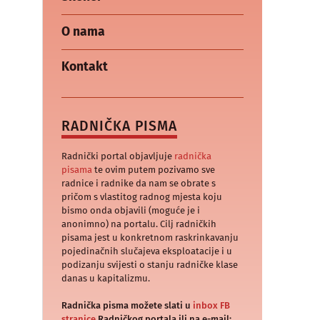
O nama
Kontakt
RADNIČKA PISMA
Radnički portal objavljuje
radnička
pisama
te ovim putem pozivamo sve
radnice i radnike da nam se obrate s
pričom s vlastitog radnog mjesta koju
bismo onda objavili (moguće je i
anonimno) na portalu. Cilj radničkih
pisama jest u konkretnom raskrinkavanju
pojedinačnih slučajeva eksploatacije i u
podizanju svijesti o stanju radničke klase
danas u kapitalizmu.
Radnička pisma možete slati u
inbox FB
stranice
Radničkog portala ili na e-mail: