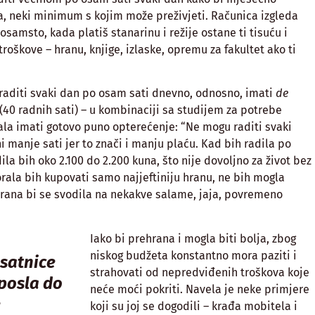
a, neki minimum s kojim može preživjeti. Računica izgleda
 osamsto, kada platiš stanarinu i režije ostane ti tisuću i
 troškove – hranu, knjige, izlaske, opremu za fakultet ako ti
 raditi svaki dan po osam sati dnevno, odnosno, imati
de
40 radnih sati) – u kombinaciji sa studijem za potrebe
ala imati gotovo puno opterećenje: “Ne mogu raditi svaki
i manje sati jer to znači i manju plaću. Kad bih radila po
ila bih oko 2.100 do 2.200 kuna, što nije dovoljno za život bez
rala bih kupovati samo najjeftiniju hranu, ne bih mogla
rana bi se svodila na nekakve salame, jaja, povremeno
Iako bi prehrana i mogla biti bolja, zbog
niskog budžeta konstantno mora paziti i
satnice
strahovati od nepredviđenih troškova koje
 posla do
neće moći pokriti. Navela je neke primjere
e
koji su joj se dogodili – krađa mobitela i