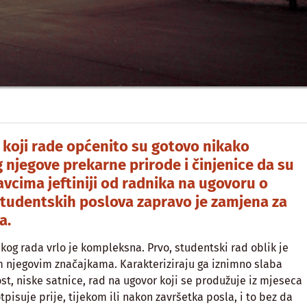
koji rade općenito su gotovo nikako
g njegove prekarne prirode i činjenice da su
vcima jeftiniji od radnika na ugovoru o
 studentskih poslova zapravo je zamjena za
a.
og rada vrlo je kompleksna. Prvo, studentski rad oblik je
m njegovim značajkama. Karakteriziraju ga iznimno slaba
st, niske satnice, rad na ugovor koji se produžuje iz mjeseca
tpisuje prije, tijekom ili nakon završetka posla, i to bez da