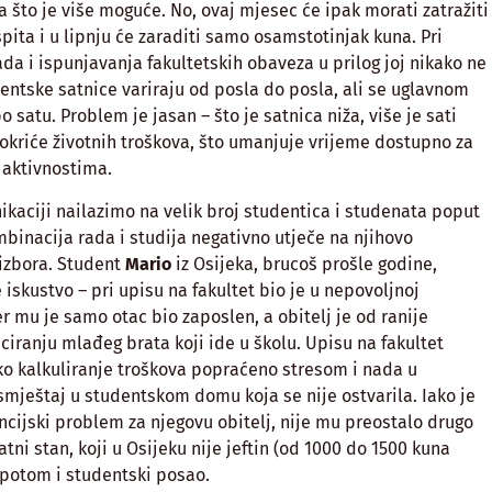
a što je više moguće. No, ovaj mjesec će ipak morati zatražiti
pita i u lipnju će zaraditi samo osamstotinjak kuna. Pri
da i ispunjavanja fakultetskih obaveza u prilog joj nikako ne
dentske satnice variraju od posla do posla, ali se uglavnom
o satu. Problem je jasan – što je satnica niža, više je sati
okriće životnih troškova, što umanjuje vrijeme dostupno za
 aktivnostima.
aciji nailazimo na velik broj studentica i studenata poput
mbinacija rada i studija negativno utječe na njihovo
izbora. Student
Mario
iz Osijeka, brucoš prošle godine,
iskustvo – pri upisu na fakultet bio je u nepovoljnoj
jer mu je samo otac bio zaposlen, a obitelj je od ranije
nciranju mlađeg brata koji ide u školu. Upisu na fakultet
ko kalkuliranje troškova popraćeno stresom i nada u
smještaj u studentskom domu koja se nije ostvarila. Iako je
ancijski problem za njegovu obitelj, nije mu preostalo drugo
atni stan, koji u Osijeku nije jeftin (od 1000 do 1500 kuna
a potom i studentski posao.