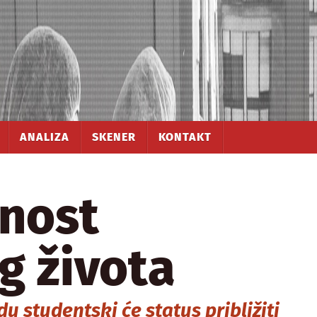
ANALIZA
SKENER
KONTAKT
lnost
g života
 studentski će status približiti