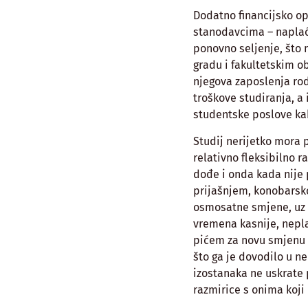
Dodatno financijsko op
stanodavcima – naplaći
ponovno seljenje, što 
gradu i fakultetskim o
njegova zaposlenja rod
troškove studiranja, a 
studentske poslove kak
Studij nerijetko mora
relativno fleksibilno 
dođe i onda kada nije p
prijašnjem, konobarsko
osmosatne smjene, uz to
vremena kasnije, neplać
pićem za novu smjenu i
što ga je dovodilo u n
izostanaka ne uskrate 
razmirice s onima koji