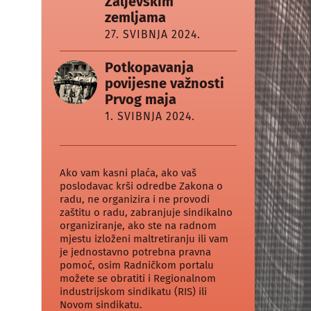
Zaljevskim
zemljama
27. SVIBNJA 2024.
Potkopavanja
povijesne važnosti
Prvog maja
1. SVIBNJA 2024.
Ako vam kasni plaća, ako vaš
poslodavac krši odredbe Zakona o
radu, ne organizira i ne provodi
zaštitu o radu, zabranjuje sindikalno
organiziranje, ako ste na radnom
mjestu izloženi maltretiranju ili vam
je jednostavno potrebna pravna
pomoć, osim Radničkom portalu
možete se obratiti i Regionalnom
industrijskom sindikatu (RIS) ili
Novom sindikatu.