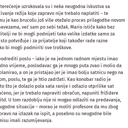
terećenje uzrokovala su i neka neugodna iskustva sa
vanje režija koje zapravo nije trebalo naplatiti – te
mu je kao brucošu još više otežalo proces prilagodbe novom
bavezama, već sam po sebi težak. Mario ističe kako bez
itelji ne bi mogli podnijeti tako velike izdatke samo za
isto potvrđuje i za prijatelje koji također rade razne
o bi mogli podmiriti sve troškove.
 podrediti poslu – iako je na jednom radnom mjestu imao
radno vrijeme, poslodavac ga je mnogo puta zvao i molio da
lanirao, a on je pristajao jer je imao bolju satnicu nego na
m, poslu, te ga je htio zadržati. Kao konobar radio je
 što je dolazio pola sata ranije i odlazio otprilike sat
eno, jer je trebalo napraviti obračun, napuniti frižidere
td. U tom razdoblju nije ni mogao odlaziti na predavanja,
eugodne situacije – morao je moliti profesore da mu zbog
pravo na izlazak na ispit, a posebno su neugodne bile
 nisu imali razumijevanja.