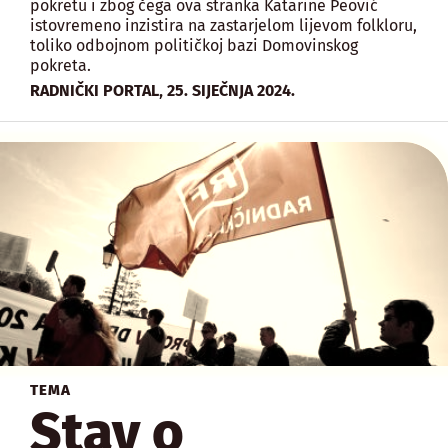
pokretu i zbog čega ova stranka Katarine Peović
istovremeno inzistira na zastarjelom lijevom folkloru,
toliko odbojnom političkoj bazi Domovinskog
pokreta.
,
RADNIČKI PORTAL
25. SIJEČNJA 2024.
TEMA
Stav o