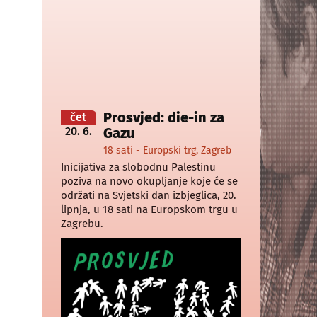
Prosvjed: die-in za
čet
20. 6.
Gazu
18 sati - Europski trg, Zagreb
Inicijativa za slobodnu Palestinu
poziva na novo okupljanje koje će se
održati na Svjetski dan izbjeglica, 20.
lipnja, u 18 sati na Europskom trgu u
Zagrebu.