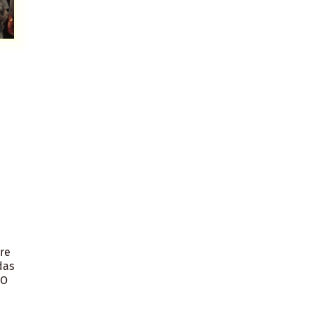
ore
das
 O