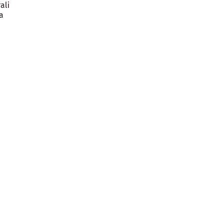
ali
a