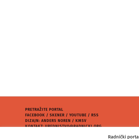
PRETRAŽITE PORTAL
FACEBOOK
/
SKENER
/
YOUTUBE
/
RSS
DIZAJN: ANDERS NOREN / KMSV
KONTAKT:
UREDNISTVO@RADNICKI.ORG
★
RADNIČKI PORTAL
2026.
Radnički porta