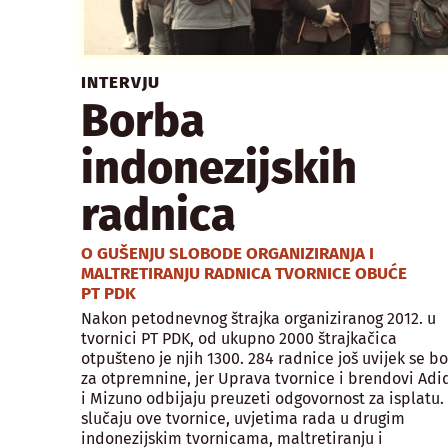
INTERVJU
Borba
indonezijskih
radnica
O GUŠENJU SLOBODE ORGANIZIRANJA I
MALTRETIRANJU RADNICA TVORNICE OBUĆE
PT PDK
Nakon petodnevnog štrajka organiziranog 2012. u
tvornici PT PDK, od ukupno 2000 štrajkačica
otpušteno je njih 1300. 284 radnice još uvijek se b
za otpremnine, jer Uprava tvornice i brendovi Adi
i Mizuno odbijaju preuzeti odgovornost za isplatu.
slučaju ove tvornice, uvjetima rada u drugim
indonezijskim tvornicama, maltretiranju i