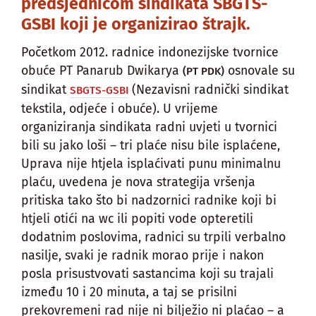
predsjednicom sindikata SBGTS-
GSBI koji je organizirao štrajk.
Početkom 2012. radnice indonezijske tvornice
obuće PT Panarub Dwikarya
osnovale su
(PT PDK)
sindikat
(Nezavisni radnički sindikat
SBGTS-GSBI
tekstila, odjeće i obuće). U vrijeme
organiziranja sindikata radni uvjeti u tvornici
bili su jako loši – tri plaće nisu bile isplaćene,
Uprava nije htjela isplaćivati punu minimalnu
plaću, uvedena je nova strategija vršenja
pritiska tako što bi nadzornici radnike koji bi
htjeli otići na wc ili popiti vode opteretili
dodatnim poslovima, radnici su trpili verbalno
nasilje, svaki je radnik morao prije i nakon
posla prisustvovati sastancima koji su trajali
između 10 i 20 minuta, a taj se prisilni
prekovremeni rad nije ni bilježio ni plaćao – a