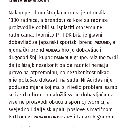
.
KOKOM KOMALAWATI
Nakon pet dana štrajka uprava je otpustila
1300 radnica, a brendovi za koje su radnice
proizvodile odbili su isplatiti otpremnine
radnicama. Tvornica PT PDK bila je glavni
dobavljač za japanski sportski brend
, a
MIZUNO
njemački brend
bio je dobavljač i
ADIDAS
dugogodišnji kupac
grupe. Mizuno tvrdi
PANARUB
da je štrajk nezakonit pa da radnici nemaju
pravo na otpremninu, no nezakonitost nikad
nije pokušao dokazati na sudu. Ni Adidas nije
poduzeo mjere kojima bi riješio problem, samo
su iz vrha brenda naložili svom dobavljaču da
više ne proizvodi obuću u spornoj tvornici, a
svejedno i dalje sklapaju poslove s matičnom
tvrtkom
i Panarub grupom.
PT PANARUB INDUSTRY