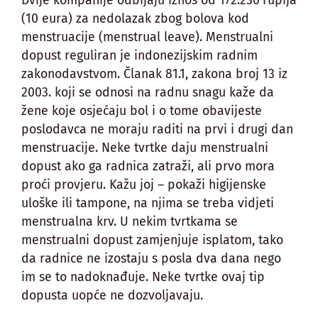
(10 eura) za nedolazak zbog bolova kod
menstruacije (menstrual leave). Menstrualni
dopust reguliran je indonezijskim radnim
zakonodavstvom. Članak 81.1, zakona broj 13 iz
2003. koji se odnosi na radnu snagu kaže da
žene koje osjećaju bol i o tome obavijeste
poslodavca ne moraju raditi na prvi i drugi dan
menstruacije. Neke tvrtke daju menstrualni
dopust ako ga radnica zatraži, ali prvo mora
proći provjeru. Kažu joj – pokaži higijenske
uloške ili tampone, na njima se treba vidjeti
menstrualna krv. U nekim tvrtkama se
menstrualni dopust zamjenjuje isplatom, tako
da radnice ne izostaju s posla dva dana nego
im se to nadoknađuje. Neke tvrtke ovaj tip
dopusta uopće ne dozvoljavaju.