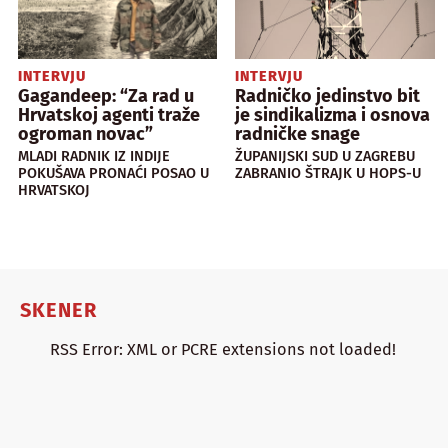
INTERVJU
INTERVJU
Gagandeep: “Za rad u
Radničko jedinstvo bit
Hrvatskoj agenti traže
je sindikalizma i osnova
ogroman novac”
radničke snage
MLADI RADNIK IZ INDIJE
ŽUPANIJSKI SUD U ZAGREBU
POKUŠAVA PRONAĆI POSAO U
ZABRANIO ŠTRAJK U HOPS-U
HRVATSKOJ
SKENER
RSS Error: XML or PCRE extensions not loaded!