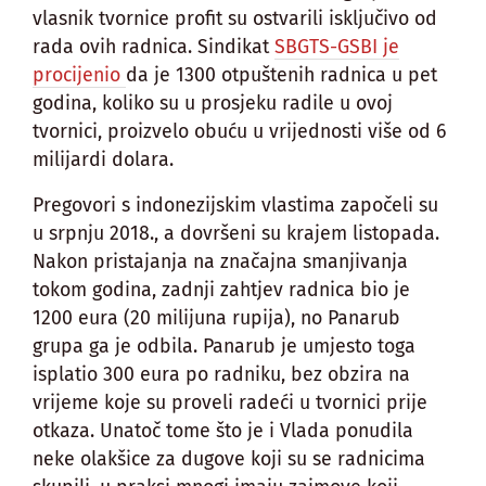
vlasnik tvornice profit su ostvarili isključivo od
rada ovih radnica. Sindikat
SBGTS-GSBI je
procijenio
da je 1300 otpuštenih radnica u pet
godina, koliko su u prosjeku radile u ovoj
tvornici, proizvelo obuću u vrijednosti više od 6
milijardi dolara.
Pregovori s indonezijskim vlastima započeli su
u srpnju 2018., a dovršeni su krajem listopada.
Nakon pristajanja na značajna smanjivanja
tokom godina, zadnji zahtjev radnica bio je
1200 eura (20 milijuna rupija), no Panarub
grupa ga je odbila. Panarub je umjesto toga
isplatio 300 eura po radniku, bez obzira na
vrijeme koje su proveli radeći u tvornici prije
otkaza. Unatoč tome što je i Vlada ponudila
neke olakšice za dugove koji su se radnicima