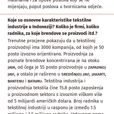
mijenjaju, poput poslova u tvornicama odjeće.
Koje su osnovne karakteristike tekstilne
industrije u Indoneziji? Koliko je firmi, koliko
radnika, za koje brendove se proizvodi itd.?
Trenutne procjene pokazuju da u tekstilnoj
proizvodnji ima 3000 kompanija, od kojih je 50
posto izvozno orijentirano. Proizvodnja za
poznate brendove koncentrirana je na otoku
, od čega je 55 posto proizvodnje u
JAVA
ZAPADNOJ
, a ostalo je rašireno u
,
,
JAVI
SREDIŠNJOJ JAVI
JAKARTI
i
. Tekstilna industrija i
BANTENU
BATAMU
proizvodnja tekstila čine 15.8 posto zaposlenja
u proizvodnom sektoru s izvoznim viškom više
od 5 milijardi američkih dolara. Broj radnika u
tekstilnoj industriji u rasponu je između 1.5