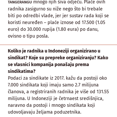
mnogo njih šiva odjeću. Plaće ovih
TANGERANGU
radnika zasigurno su niže nego što bi trebale
biti po odredbi vlade, jer jer sustav rada koji se
koristi neuređen – plaće iznose od 17.500 (1.05
euro) do 30.000 rupija (1.80 eura) po danu,
ovisno o tipu posla.
Koliko je radnika u Indoneziji organizirano u
sindikat? Koje su prepreke organiziranju? Kako
se vlasnici kompanija ponašaju prema
sindikatima?
Podaci za sindikate iz 2017. kažu da postoji oko
7.000 sindikata koji imaju samo 2.7 milijuna
članova, a registriranih radnika je više od 131.55
milijuna. U Indoneziji je četrnaest središnjica,
naravno da postoji i mnogo sindikata koji
udovoljavaju željama poduzetnika.