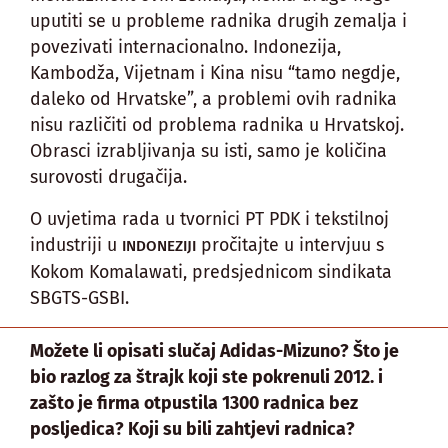
uputiti se u probleme radnika drugih zemalja i
povezivati internacionalno. Indonezija,
Kambodža, Vijetnam i Kina nisu “tamo negdje,
daleko od Hrvatske”, a problemi ovih radnika
nisu različiti od problema radnika u Hrvatskoj.
Obrasci izrabljivanja su isti, samo je količina
surovosti drugačija.
O uvjetima rada u tvornici PT PDK i tekstilnoj
industriji u
pročitajte u intervjuu s
INDONEZIJI
Kokom Komalawati, predsjednicom sindikata
SBGTS-GSBI.
Možete li opisati slučaj Adidas-Mizuno? Što je
bio razlog za štrajk koji ste pokrenuli 2012. i
zašto je firma otpustila 1300 radnica bez
posljedica? Koji su bili zahtjevi radnica?