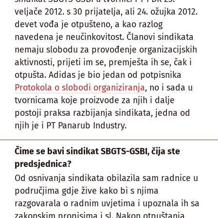
veljače 2012. s 30 prijatelja, ali 24. ožujka 2012.
devet vođa je otpušteno, a kao razlog
navedena je neučinkovitost. Članovi sindikata
nemaju slobodu za provođenje organizacijskih
aktivnosti, prijeti im se, premješta ih se, čak i
otpušta. Adidas je bio jedan od potpisnika
Protokola o slobodi organiziranja
, no i sada u
tvornicama koje proizvode za njih i dalje
postoji praksa razbijanja sindikata, jedna od
njih je i PT Panarub Industry.
Čime se bavi sindikat SBGTS-GSBI, čija ste
predsjednica?
Od osnivanja sindikata obilazila sam radnice u
područjima gdje žive kako bi s njima
razgovarala o radnim uvjetima i upoznala ih sa
zakonskim propisima i sl. Nakon otpuštanja