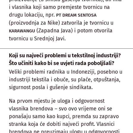
i vlasnika koji samo premjeste tvornicu na
drugu lokaciju, npr.
PT DREAM SENTOSA
(proizvodnja za Nike) zatvorila je tvornicu u
(Zapadna Java) i potom otvorila
KARAWANGU
tvornicu u Srednjoj Javi.
Koji su najveći problemi u tekstilnoj industriji?
Što učiniti kako bi se uvjeti rada poboljšali?
Veliki problemi radnika u Indoneziji, posebno u
industriji tekstila i obuće, su plaće, otpuštanja,
sigurnost posla i gušenje sindikata.
Na prvom mjestu je uloga i odgovornost
vlasnika brendova – svo ovo vrijeme oni se
ponašaju samo kao kupci, premda su zapravo
stranka koja će dobiti najveći profit. Vlasnici
brendova ne preuzimaju ulogu u odgovornosti