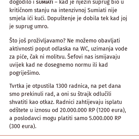
dogodilo i
– kad je njezin suprug bio u
SUMIATI
kritičnom stanju na intenzivnoj Sumiati nije
smjela ići kući. Dopuštenje je dobila tek kad joj
je suprug umro.
Što još proživljavamo? Ne možemo obavljati
aktivnosti poput odlaska na WC, uzimanja vode
za piće, čak ni molitvu. Šefovi nas ismijavaju
uvijek kad ne dosegnemo normu ili kad
pogriješimo.
Tvrtka je otpustila 1300 radnica, na pet dana
smo prekinuli rad, a oni su štrajk odlučili
shvatiti kao otkaz. Radnici zahtijevaju isplatu
odštete u iznosu od 20.000.000 RP (1200 eura),
a poslodavci mogu platiti samo 5.000.000 RP
(300 eura).