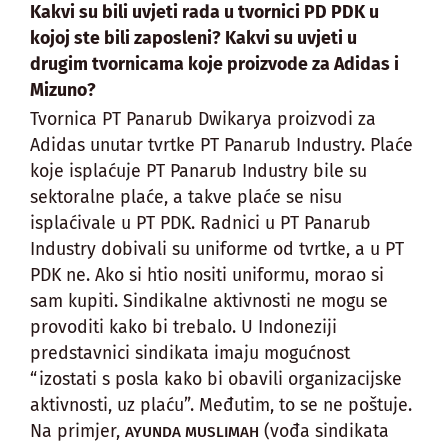
Kakvi su bili uvjeti rada u tvornici PD PDK u
kojoj ste bili zaposleni? Kakvi su uvjeti u
drugim tvornicama koje proizvode za Adidas i
Mizuno?
Tvornica PT Panarub Dwikarya proizvodi za
Adidas unutar tvrtke PT Panarub Industry. Plaće
koje isplaćuje PT Panarub Industry bile su
sektoralne plaće, a takve plaće se nisu
isplaćivale u PT PDK. Radnici u PT Panarub
Industry dobivali su uniforme od tvrtke, a u PT
PDK ne. Ako si htio nositi uniformu, morao si
sam kupiti. Sindikalne aktivnosti ne mogu se
provoditi kako bi trebalo. U Indoneziji
predstavnici sindikata imaju mogućnost
“izostati s posla kako bi obavili organizacijske
aktivnosti, uz plaću”. Međutim, to se ne poštuje.
Na primjer,
(vođa sindikata
AYUNDA MUSLIMAH