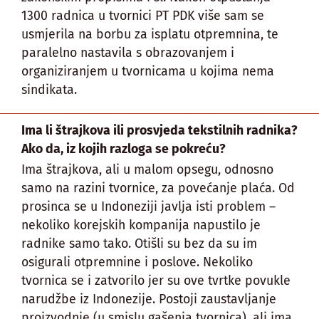
1300 radnica u tvornici PT PDK više sam se
usmjerila na borbu za isplatu otpremnina, te
paralelno nastavila s obrazovanjem i
organiziranjem u tvornicama u kojima nema
sindikata.
Ima li štrajkova ili prosvjeda tekstilnih radnika?
Ako da, iz kojih razloga se pokreću?
Ima štrajkova, ali u malom opsegu, odnosno
samo na razini tvornice, za povećanje plaća. Od
prosinca se u Indoneziji javlja isti problem –
nekoliko korejskih kompanija napustilo je
radnike samo tako. Otišli su bez da su im
osigurali otpremnine i poslove. Nekoliko
tvornica se i zatvorilo jer su ove tvrtke povukle
narudžbe iz Indonezije. Postoji zaustavljanje
proizvodnje (u smislu gašenja tvornica), ali ima