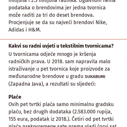
milijuna i 2.5 milijuna radnika. Uglavnom nema
podataka o brendovima jer jedna tvornica
može raditi za tri do deset brendova.
Procjenjuje se da su najveći brendovi Nike,
Adidas i H&M.
Kakvi su radni uvjeti u tekstilnim tvornicama?
U tvornicama odjeće mnogo je kršenja
radničkih prava. U 2018. sam napravila malo
istraživanje u pet tvornica koje proizvode za
međunarodne brendove u gradu
SUKABUMI
(Zapadna Java), a rezultati su sljedeći:
Plaće
Ovih pet tvrtki plaća samo minimalnu gradsku
plaću, bez drugih dodataka (2.583.000 rupija,
155 eura, podatak iz 2018.). Četiri od pet tvrtki
plaća prekovremene sate prema vladi (prvi sat