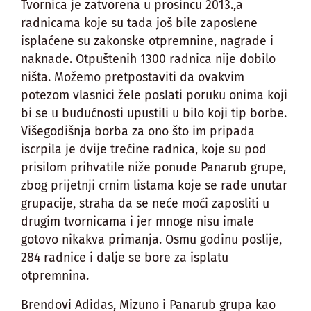
Tvornica je zatvorena u prosincu 2013.,a
radnicama koje su tada još bile zaposlene
isplaćene su zakonske otpremnine, nagrade i
naknade. Otpuštenih 1300 radnica nije dobilo
ništa. Možemo pretpostaviti da ovakvim
potezom vlasnici žele poslati poruku onima koji
bi se u budućnosti upustili u bilo koji tip borbe.
Višegodišnja borba za ono što im pripada
iscrpila je dvije trećine radnica, koje su pod
prisilom prihvatile niže ponude Panarub grupe,
zbog prijetnji crnim listama koje se rade unutar
grupacije, straha da se neće moći zaposliti u
drugim tvornicama i jer mnoge nisu imale
gotovo nikakva primanja. Osmu godinu poslije,
284 radnice i dalje se bore za isplatu
otpremnina.
Brendovi Adidas, Mizuno i Panarub grupa kao