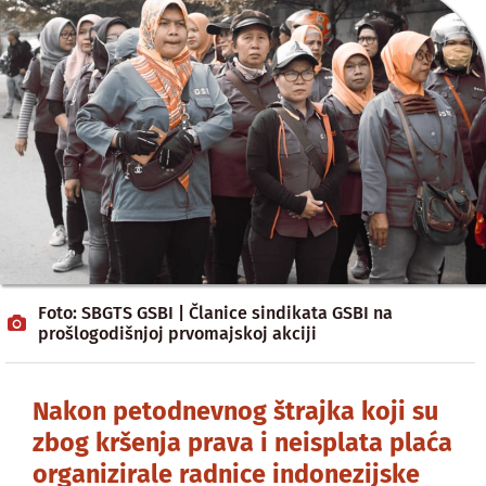
Foto: SBGTS GSBI | Članice sindikata GSBI na
prošlogodišnjoj prvomajskoj akciji
Nakon petodnevnog štrajka koji su
zbog kršenja prava i neisplata plaća
organizirale radnice indonezijske