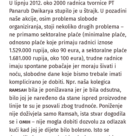
U lipnju 2012. oko 2000 radnica tvornice PT
Panarub Dwikarya stupilo je u štrajk. U pozadini
naše akcije, osim problema slobode
organiziranja, stoji nekoliko drugih problema –
ne primamo sektoralne plaće (minimalne plaće,
odnosno plaće koje primaju radnici iznose
1.529.000 rupija, oko 90 eura, a sektoralne plaće
1.681.000 rupija, oko 100 eura), trudne radnice
imaju spontane pobačaje jer moraju šivati i
noću, slobodne dane koje bismo trebale imati
komplicirano je dobiti. Npr. naša kolegica
bila je ponižavana jer je bila odsutna,
RAMSAH
bilo joj je naređeno da stane ispred proizvodne
linije te su je psovali zbog trudnoće. Poniženje
nije doživjela samo Ramsah, ista stvar dogodila
se i
– nije mogla dobiti dozvolu za odlazak
OMIH
kući kad joj je dijete bilo bolesno. Isto se