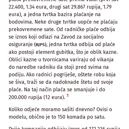
22.400, 1.34 eura, drugi sat 29.867 rupija, 1.79
eura), a jedna tvrtka bazira plaćanje na
bodovima. Neke druge tvrtke uopće ne plaćaju
prekovremene sate. Od radničke plaće odbija
se iznos koji odlazi na Zavod za socijalno
osiguranje
, jedna tvrtka odbija od plaće
(BJPS)
ako postoji element gubitka, što je oblik kazne.
Oblici kazne u tvornicama variraju od vikanja
do naredbe radniku da stoji pred svima na
podiju. Ako radnici pogriješe, oštete robu koja
se šiva, traži se da nadoknade štetu od svoje
plaće. Na taj način plaća se smanjuje i do
1
200.000 rupija (12 eura).
Koliko odjeće moramo sašiti dnevno? Ovisi o
modelu, obično je to 150 komada po satu.
Dvije kompanije odbijaju iznos od 172.236 rupija