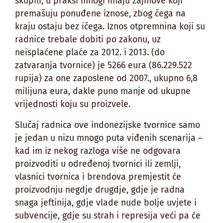
skupili, u praksi mnogi imaju zajmove koji
premašuju ponuđene iznose, zbog čega na
kraju ostaju bez ičega. Iznos otpremnina koji su
radnice trebale dobiti po zakonu, uz
neisplaćene plaće za 2012. i 2013. (do
zatvaranja tvornice) je 5266 eura (86.229.522
rupija) za one zaposlene od 2007., ukupno 6,8
milijuna eura, dakle puno manje od ukupne
vrijednosti koju su proizvele.
Slučaj radnica ove indonezijske tvornice samo
je jedan u nizu mnogo puta viđenih scenarija –
kad im iz nekog razloga više ne odgovara
proizvoditi u određenoj tvornici ili zemlji,
vlasnici tvornica i brendova premjestit će
proizvodnju negdje drugdje, gdje je radna
snaga jeftinija, gdje vlade nude bolje uvjete i
subvencije, gdje su strah i represija veći pa će