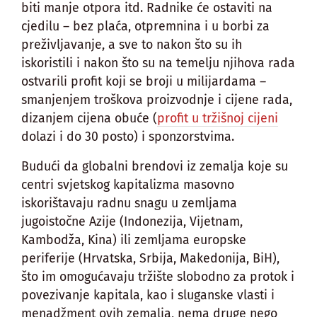
biti manje otpora itd. Radnike će ostaviti na
cjedilu – bez plaća, otpremnina i u borbi za
preživljavanje, a sve to nakon što su ih
iskoristili i nakon što su na temelju njihova rada
ostvarili profit koji se broji u milijardama –
smanjenjem troškova proizvodnje i cijene rada,
dizanjem cijena obuće (
profit u tržišnoj cijeni
dolazi i do 30 posto) i sponzorstvima.
Budući da globalni brendovi iz zemalja koje su
centri svjetskog kapitalizma masovno
iskorištavaju radnu snagu u zemljama
jugoistočne Azije (Indonezija, Vijetnam,
Kambodža, Kina) ili zemljama europske
periferije (Hrvatska, Srbija, Makedonija, BiH),
što im omogućavaju tržište slobodno za protok i
povezivanje kapitala, kao i sluganske vlasti i
menadžment ovih zemalja, nema druge nego