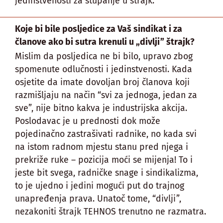
jedinstvenosti za stupanje u štrajk.
Koje bi bile posljedice za Vaš sindikat i za
članove ako bi sutra krenuli u „divlji” štrajk?
Mislim da posljedica ne bi bilo, upravo zbog
spomenute odlučnosti i jedinstvenosti. Kada
osjetite da imate dovoljan broj članova koji
razmišljaju na način “svi za jednoga, jedan za
sve”, nije bitno kakva je industrijska akcija.
Poslodavac je u prednosti dok može
pojedinačno zastrašivati radnike, no kada svi
na istom radnom mjestu stanu pred njega i
prekriže ruke – pozicija moći se mijenja! To i
jeste bit svega, radničke snage i sindikalizma,
to je ujedno i jedini mogući put do trajnog
unapređenja prava. Unatoč tome, “divlji”,
nezakoniti štrajk TEHNOS trenutno ne razmatra.