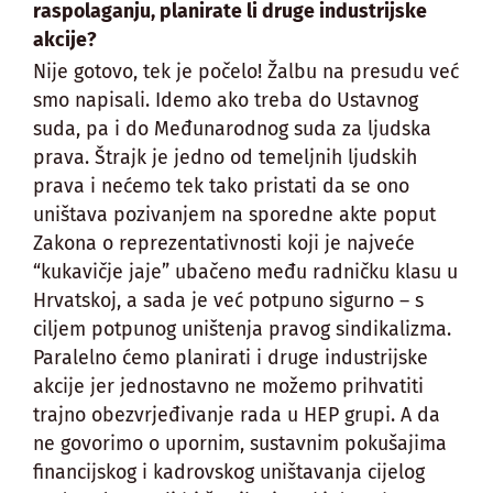
raspolaganju, planirate li druge industrijske
akcije?
Nije gotovo, tek je počelo! Žalbu na presudu već
smo napisali. Idemo ako treba do Ustavnog
suda, pa i do Međunarodnog suda za ljudska
prava. Štrajk je jedno od temeljnih ljudskih
prava i nećemo tek tako pristati da se ono
uništava pozivanjem na sporedne akte poput
Zakona o reprezentativnosti koji je najveće
“kukavičje jaje” ubačeno među radničku klasu u
Hrvatskoj, a sada je već potpuno sigurno – s
ciljem potpunog uništenja pravog sindikalizma.
Paralelno ćemo planirati i druge industrijske
akcije jer jednostavno ne možemo prihvatiti
trajno obezvrjeđivanje rada u HEP grupi. A da
ne govorimo o upornim, sustavnim pokušajima
financijskog i kadrovskog uništavanja cijelog