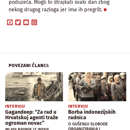
poduzeća. Mogli bi štrajkati svaki dan zbog
nekog drugog razloga jer ima ih pregršt.
Facebook
Twitter
Email
WhatsApp
POVEZANI ČLANCI:
INTERVJU
INTERVJU
Gagandeep: “Za rad u
Borba indonezijskih
Hrvatskoj agenti traže
radnica
ogroman novac”
O GUŠENJU SLOBODE
ORGANIZIRANJA I
MLADI RADNIK IZ INDIJE