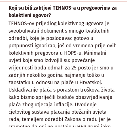
Koji su bili zahtjevi TEHNOS-a u pregovorima za
kolektivni ugovor?
TEHNOS-ov prijedlog kolektivnog ugovora je
sveobuhvatni dokument s mnogo kvalitetnih
odredbi, koje je poslodavac gotovo u
potpunosti ignorirao, još od vremena prije ovih
kolektivnih pregovora u HOPS-u. Minimalni
uvjeti koje smo izdvojili su: povećanje
vrijednosti boda odmah za 25 posto jer smo u
zadnjih nekoliko godina najmanje toliko u
zaostatku u odnosu na plaće u Hrvatskoj.
Usklađivanje plaća s porastom troškova života
kako bismo spriječili buduće obezvrjeđivanje
plaća zbog utjecaja inflacije. Uvođenje
cjelovitog sustava plaćanja otežanih uvjeta
rada, temeljem odredbi Zakona o radu jer je
sramotno da oni ne postoje u HEP grupi iako