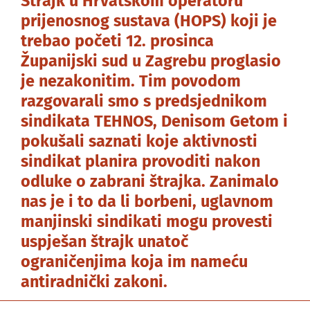
Štrajk u Hrvatskom operatoru
prijenosnog sustava (HOPS) koji je
trebao početi 12. prosinca
Županijski sud u Zagrebu proglasio
je nezakonitim. Tim povodom
razgovarali smo s predsjednikom
sindikata TEHNOS, Denisom Getom i
pokušali saznati koje aktivnosti
sindikat planira provoditi nakon
odluke o zabrani štrajka. Zanimalo
nas je i to da li borbeni, uglavnom
manjinski sindikati mogu provesti
uspješan štrajk unatoč
ograničenjima koja im nameću
antiradnički zakoni.