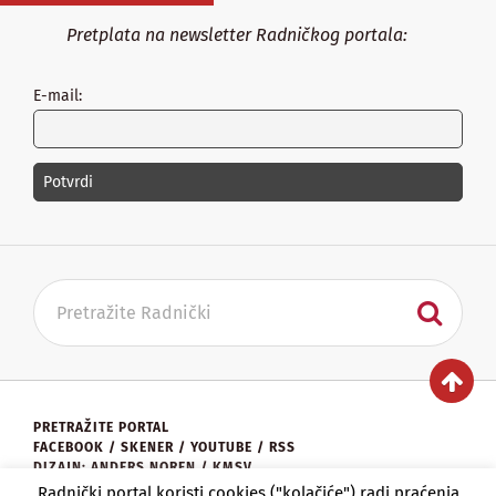
Pretplata na newsletter Radničkog portala:
E-mail:
PRETRAŽITE PORTAL
FACEBOOK
/
SKENER
/
YOUTUBE
/
RSS
DIZAJN: ANDERS NOREN / KMSV
KONTAKT:
UREDNISTVO@RADNICKI.ORG
Radnički portal koristi cookies ("kolačiće") radi praćenja