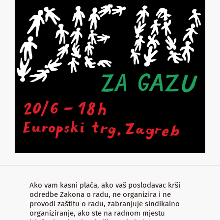
Ako vam kasni plaća, ako vaš poslodavac krši
odredbe Zakona o radu, ne organizira i ne
provodi zaštitu o radu, zabranjuje sindikalno
organiziranje, ako ste na radnom mjestu