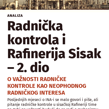
ANALIZA
Radnička
kontrola i
Rafinerija Sisak
– 2. dio
O VAŽNOSTI RADNIČKE
KONTROLE KAO NEOPHODNOG
RADNIČKOG INTERESA
Posljednjih mjeseci o INA-i se malo govori i piše, ali
pitanje radničke kontrole u sisačkoj Rafineriji time