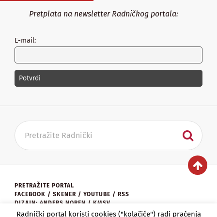
Pretplata na newsletter Radničkog portala:
E-mail:
PRETRAŽITE PORTAL
FACEBOOK
/
SKENER
/
YOUTUBE
/
RSS
DIZAJN: ANDERS NOREN / KMSV
KONTAKT:
UREDNISTVO@RADNICKI.ORG
Radnički portal koristi cookies ("kolačiće") radi praćenja