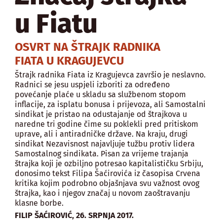
u Fiatu
OSVRT NA ŠTRAJK RADNIKA
FIATA U KRAGUJEVCU
Štrajk radnika Fiata iz Kragujevca završio je neslavno.
Radnici se jesu uspjeli izboriti za određeno
povećanje plaće u skladu sa službenom stopom
inflacije, za isplatu bonusa i prijevoza, ali Samostalni
sindikat je pristao na odustajanje od štrajkova u
naredne tri godine čime su poklekli pred pritiskom
uprave, ali i antiradničke države. Na kraju, drugi
sindikat Nezavisnost najavljuje tužbu protiv lidera
Samostalnog sindikata. Pisan za vrijeme trajanja
štrajka koji je ozbiljno potresao kapitalističku Srbiju,
donosimo tekst Filipa Šaćirovića iz časopisa Crvena
kritika kojim podrobno objašnjava svu važnost ovog
štrajka, kao i njegov značaj u novom zaoštravanju
klasne borbe.
,
FILIP ŠAĆIROVIĆ
26. SRPNJA 2017.