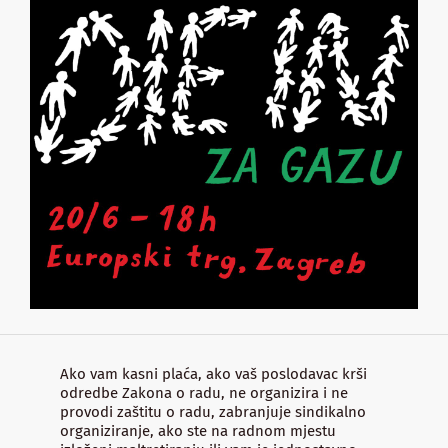
Ako vam kasni plaća, ako vaš poslodavac krši
odredbe Zakona o radu, ne organizira i ne
provodi zaštitu o radu, zabranjuje sindikalno
organiziranje, ako ste na radnom mjestu