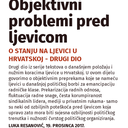
Objektivni
problemi pred
ljevicom
O STANJU NA LJEVICI U
HRVATSKOJ - DRUGI DIO
Drugi dio iz serije tekstova o današnjem položaju i
nužnim koracima ljevice u Hrvatskoj. U ovom dijelu
govorimo o objektivnim preprekama koje se nameću
ljevici u današnjoj političkoj borbi za emancipaciju
radničke klase. Prekarizacija radnih odnosa,
fluktuacija radne snage, česta korumpiranost
sindikalnih lidera, mediji u privatnim rukama- samo
su neki od ozbiljnih poteškoća pred ljevicom koja
upravo zato mora biti svjesna ozbiljnosti političkog
trenutka i nužnosti čvrstog političkog organiziranja.
,
LUKA RESANOVIĆ
19. PROSINCA 2017.