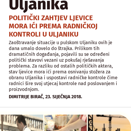
Uljanika
POLITIČKI ZAHTJEV LJEVICE
MORA IĆI PREMA RADNIČKOJ
KONTROLI U ULJANIKU
Zaoštravanje situacije u pulskom Uljaniku ovih je
dana umalo dovelo do štrajka. Prilikom tih
dramatičnih događanja, pojavili su se određeni
politički stavovi vezani uz pokušaj rješavanja
problema. Za razliku od ostalih političkih aktera,
stav ljevice mora ići prema osnivanju stožera za
obranu Uljanika i uspostavi radničke kontrole čime
radnici šire svoj utjecaj kontrole nad poslovanjem i
proizvodnjom.
,
DIMITRIJE BIRAČ
23. SIJEČNJA 2018.