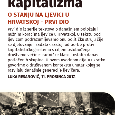
kapitalizma
O STANJU NA LJEVICI U
HRVATSKOJ - PRVI DIO
Prvi dio iz serije tekstova o današnjem položaju i
nužnim koracima ljevice u Hrvatskoj. U tekstu pod
ljevicom podrazumijevamo onu političku struju čije
se djelovanje i zadatak sastoji od borbe protiv
kapitalističkog sistema s ciljem oslobođenja
društvene većine- radničke klase i ostalih danas
potlačenih skupina. U ovom uvodnom dijelu ukratko
govorimo o društvenom kontekstu unutar kojeg se
razvijaju današnje generacije ljevičara.
,
LUKA RESANOVIĆ
11. PROSINCA 2017.