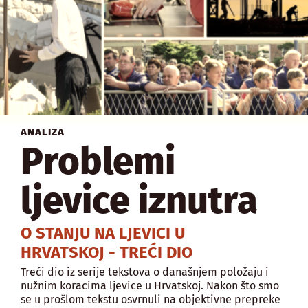
ANALIZA
Problemi
ljevice iznutra
O STANJU NA LJEVICI U
HRVATSKOJ - TREĆI DIO
Treći dio iz serije tekstova o današnjem položaju i
nužnim koracima ljevice u Hrvatskoj. Nakon što smo
se u prošlom tekstu osvrnuli na objektivne prepreke