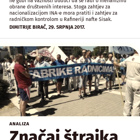
ne gubi na važnosti budući da se radi o mehanizmu
obrane društvenih interesa. Stoga zahtjev za
nacionalizacijom INA-e mora pratiti i zahtjev za
radničkom kontrolom u Rafineriji nafte Sisak.
,
DIMITRIJE BIRAČ
29. SRPNJA 2017.
ANALIZA
Značaj štrajka