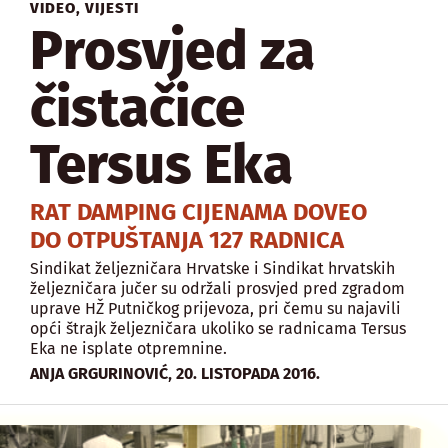
VIDEO
,
VIJESTI
Prosvjed za
čistačice
Tersus Eka
RAT DAMPING CIJENAMA DOVEO
DO OTPUŠTANJA 127 RADNICA
Sindikat željezničara Hrvatske i Sindikat hrvatskih
željezničara jučer su održali prosvjed pred zgradom
uprave HŽ Putničkog prijevoza, pri čemu su najavili
opći štrajk željezničara ukoliko se radnicama Tersus
Eka ne isplate otpremnine.
,
ANJA GRGURINOVIĆ
20. LISTOPADA 2016.