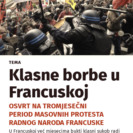
TEMA
Klasne borbe u
Francuskoj
OSVRT NA TROMJESEČNI
PERIOD MASOVNIH PROTESTA
RADNOG NARODA FRANCUSKE
U Francuskoj već mjesecima bukti klasni sukob radi