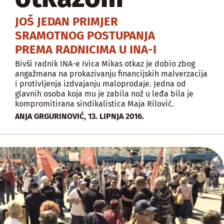
JOŠ JEDAN PRIMJER
SRAMOTNOG POSTUPANJA
PREMA RADNICIMA U INA-I
Bivši radnik INA-e Ivica Mikas otkaz je dobio zbog
angažmana na prokazivanju financijskih malverzacija
i protivljenja izdvajanju maloprodaje. Jedna od
glavnih osoba koja mu je zabila nož u leđa bila je
kompromitirana sindikalistica Maja Rilović.
,
ANJA GRGURINOVIĆ
13. LIPNJA 2016.