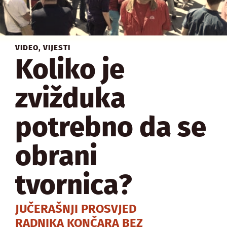
VIDEO
,
VIJESTI
Koliko je
zvižduka
potrebno da se
obrani
tvornica?
JUČERAŠNJI PROSVJED
RADNIKA KONČARA BEZ