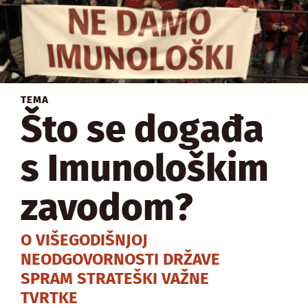
TEMA
Što se događa
s Imunološkim
zavodom?
O VIŠEGODIŠNJOJ
NEODGOVORNOSTI DRŽAVE
SPRAM STRATEŠKI VAŽNE
TVRTKE