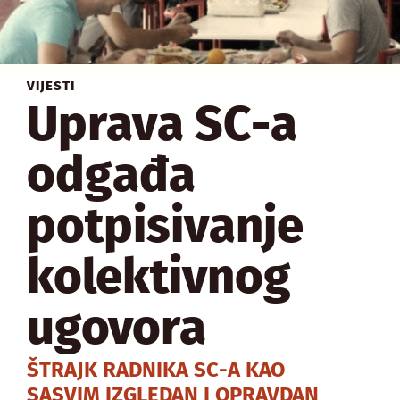
VIJESTI
Uprava SC-a
odgađa
potpisivanje
kolektivnog
ugovora
ŠTRAJK RADNIKA SC-A KAO
SASVIM IZGLEDAN I OPRAVDAN