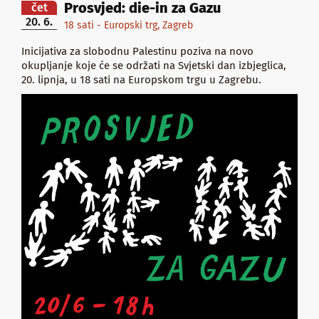
Prosvjed: die-in za Gazu
čet
20. 6.
18 sati - Europski trg, Zagreb
Inicijativa za slobodnu Palestinu poziva na novo
okupljanje koje će se održati na Svjetski dan izbjeglica,
20. lipnja, u 18 sati na Europskom trgu u Zagrebu.