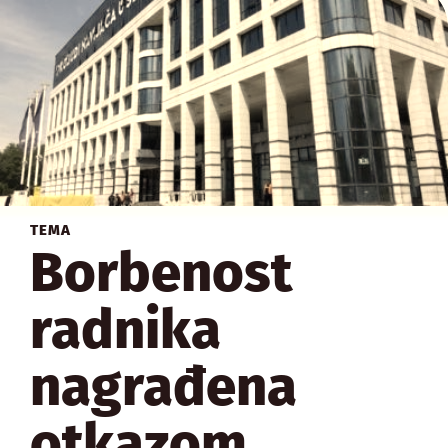
TEMA
Borbenost
radnika
nagrađena
otkazom