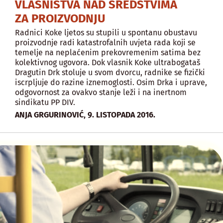
VLASNIŠTVA NAD SREDSTVIMA
ZA PROIZVODNJU
Radnici Koke ljetos su stupili u spontanu obustavu
proizvodnje radi katastrofalnih uvjeta rada koji se
temelje na neplaćenim prekovremenim satima bez
kolektivnog ugovora. Dok vlasnik Koke ultrabogataš
Dragutin Drk stoluje u svom dvorcu, radnike se fizički
iscrpljuje do razine iznemoglosti. Osim Drka i uprave,
odgovornost za ovakvo stanje leži i na inertnom
sindikatu PP DIV.
,
ANJA GRGURINOVIĆ
9. LISTOPADA 2016.