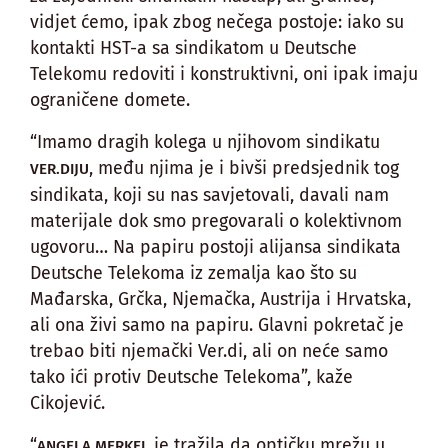
vidjet ćemo, ipak zbog nečega postoje: iako su
kontakti HST-a sa sindikatom u Deutsche
Telekomu redoviti i konstruktivni, oni ipak imaju
ograničene domete.
“Imamo dragih kolega u njihovom sindikatu
, među njima je i bivši predsjednik tog
VER.DIJU
sindikata, koji su nas savjetovali, davali nam
materijale dok smo pregovarali o kolektivnom
ugovoru… Na papiru postoji alijansa sindikata
Deutsche Telekoma iz zemalja kao što su
Mađarska, Grčka, Njemačka, Austrija i Hrvatska,
ali ona živi samo na papiru. Glavni pokretač je
trebao biti njemački Ver.di, ali on neće samo
tako ići protiv Deutsche Telekoma”, kaže
Cikojević.
“
je tražila da optičku mrežu u
ANGELA MERKEL