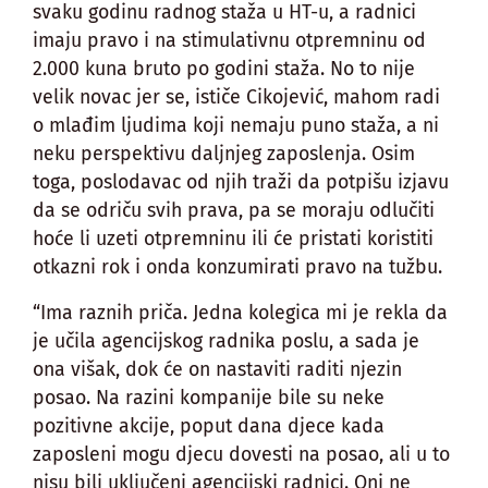
svaku godinu radnog staža u HT-u, a radnici
imaju pravo i na stimulativnu otpremninu od
2.000 kuna bruto po godini staža. No to nije
velik novac jer se, ističe Cikojević, mahom radi
o mlađim ljudima koji nemaju puno staža, a ni
neku perspektivu daljnjeg zaposlenja. Osim
toga, poslodavac od njih traži da potpišu izjavu
da se odriču svih prava, pa se moraju odlučiti
hoće li uzeti otpremninu ili će pristati koristiti
otkazni rok i onda konzumirati pravo na tužbu.
“Ima raznih priča. Jedna kolegica mi je rekla da
je učila agencijskog radnika poslu, a sada je
ona višak, dok će on nastaviti raditi njezin
posao. Na razini kompanije bile su neke
pozitivne akcije, poput dana djece kada
zaposleni mogu djecu dovesti na posao, ali u to
nisu bili uključeni agencijski radnici. Oni ne