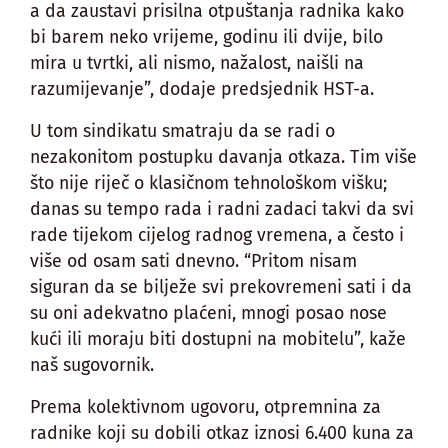
a da zaustavi prisilna otpuštanja radnika kako
bi barem neko vrijeme, godinu ili dvije, bilo
mira u tvrtki, ali nismo, nažalost, naišli na
razumijevanje”, dodaje predsjednik HST-a.
U tom sindikatu smatraju da se radi o
nezakonitom postupku davanja otkaza. Tim više
što nije riječ o klasičnom tehnološkom višku;
danas su tempo rada i radni zadaci takvi da svi
rade tijekom cijelog radnog vremena, a često i
više od osam sati dnevno. “Pritom nisam
siguran da se bilježe svi prekovremeni sati i da
su oni adekvatno plaćeni, mnogi posao nose
kući ili moraju biti dostupni na mobitelu”, kaže
naš sugovornik.
Prema kolektivnom ugovoru, otpremnina za
radnike koji su dobili otkaz iznosi 6.400 kuna za