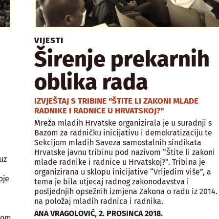
VIJESTI
Širenje prekarnih
oblika rada
IZVJEŠTAJ S TRIBINE "ŠTITE LI ZAKONI MLADE
RADNIKE I RADNICE U HRVATSKOJ?"
Mreža mladih Hrvatske organizirala je u suradnji s
Bazom za radničku inicijativu i demokratizaciju te
Sekcijom mladih Saveza samostalnih sindikata
Hrvatske javnu tribinu pod nazivom “Štite li zakoni
uz
mlade radnike i radnice u Hrvatskoj?”. Tribina je
organizirana u sklopu inicijative “Vrijedim više”, a
oje
tema je bila utjecaj radnog zakonodavstva i
posljednjih opsežnih izmjena Zakona o radu iz 2014.
na položaj mladih radnica i radnika.
,
ANA VRAGOLOVIĆ
2. PROSINCA 2018.
orom