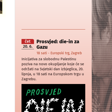
Prosvjed: die-in za
čet
20. 6.
Gazu
18 sati - Europski trg, Zagreb
Inicijativa za slobodnu Palestinu
poziva na novo okupljanje koje će se
održati na Svjetski dan izbjeglica, 20.
lipnja, u 18 sati na Europskom trgu u
Zagrebu.