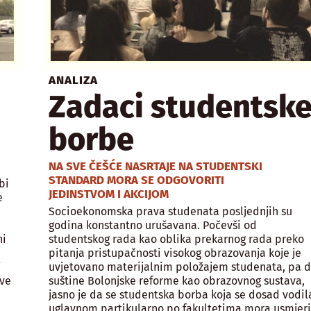
ANALIZA
Zadaci studentsk
borbe
NA SVE ČEŠĆE NASRTAJE NA STUDENTSKI
STANDARD MORA SE ODGOVORITI
bi
JEDINSTVOM I AKCIJOM
e
Socioekonomska prava studenata posljednjih su
godina konstantno urušavana. Počevši od
ni
studentskog rada kao oblika prekarnog rada preko
pitanja pristupačnosti visokog obrazovanja koje je
i
uvjetovano materijalnim položajem studenata, pa 
sve
suštine Bolonjske reforme kao obrazovnog sustava,
jasno je da se studentska borba koja se dosad vodil
uglavnom partikularno po fakultetima mora usmjeri