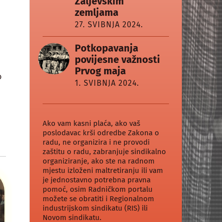
Zaljevskim
zemljama
27. SVIBNJA 2024.
Potkopavanja
povijesne važnosti
Prvog maja
o
1. SVIBNJA 2024.
Ako vam kasni plaća, ako vaš
poslodavac krši odredbe Zakona o
radu, ne organizira i ne provodi
zaštitu o radu, zabranjuje sindikalno
organiziranje, ako ste na radnom
mjestu izloženi maltretiranju ili vam
je jednostavno potrebna pravna
pomoć, osim Radničkom portalu
možete se obratiti i Regionalnom
industrijskom sindikatu (RIS) ili
Novom sindikatu.