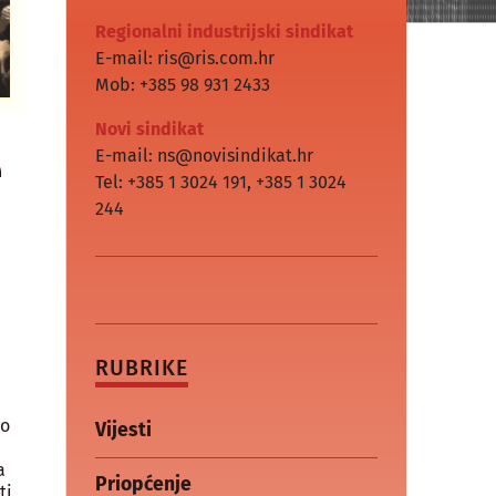
Regionalni industrijski sindikat
E-mail: ris@ris.com.hr
Mob: +385 98 931 2433
Novi sindikat
e
E-mail: ns@novisindikat.hr
Tel: +385 1 3024 191
,
+385 1 3024
244
RUBRIKE
do
Vijesti
a
Priopćenje
ti