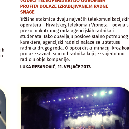
VODEĆI TELEOPERATERI DO OGROMNIH
PROFITA DOLAZE IZRABLJIVANJEM RADNE
SNAGE
Tržišna utakmica dvaju najvećih telekomunikacijski
operatera – Hrvatskog telekoma i Vipneta – odvija s
preko mukotrpnog rada agencijskih radnika i
studenata. Iako obavljaju poslove stalno potrebnog
karaktera, agencijski radnici nalaze se u statusu
radnika drugog reda. O općoj diskriminaciji kroz koj
ih
prolaze saznali smo od radnika koji je svojedobno
on
radio u obje kompanije.
,
LUKA RESANOVIĆ
11. VELJAČE 2017.