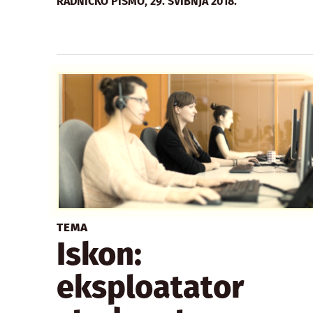
,
RADNIČKO PISMO
29. SVIBNJA 2018.
TEMA
Iskon:
eksploatator