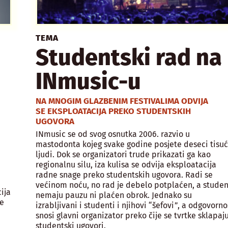
TEMA
Studentski rad na
INmusic-u
NA MNOGIM GLAZBENIM FESTIVALIMA ODVIJA
SE EKSPLOATACIJA PREKO STUDENTSKIH
UGOVORA
INmusic se od svog osnutka 2006. razvio u
mastodonta kojeg svake godine posjete deseci tisu
ljudi. Dok se organizatori trude prikazati ga kao
regionalnu silu, iza kulisa se odvija eksploatacija
radne snage preko studentskih ugovora. Radi se
većinom noću, no rad je debelo potplaćen, a studen
ija
nemaju pauzu ni plaćen obrok. Jednako su
je
izrabljivani i studenti i njihovi “šefovi”, a odgovorno
snosi glavni organizator preko čije se tvrtke sklapaj
studentski ugovori.