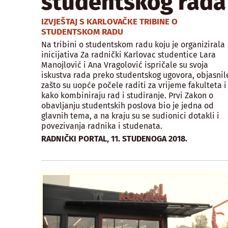
studentskog rada
IZVJEŠTAJ S KARLOVAČKE TRIBINE O
STUDENTSKOM RADU
Na tribini o studentskom radu koju je organizirala
inicijativa Za radnički Karlovac studentice Lara
Manojlović i Ana Vragolović ispričale su svoja
iskustva rada preko studentskog ugovora, objasnil
zašto su uopće počele raditi za vrijeme fakulteta i
kako kombiniraju rad i studiranje. Prvi Zakon o
obavljanju studentskih poslova bio je jedna od
glavnih tema, a na kraju su se sudionici dotakli i
povezivanja radnika i studenata.
,
RADNIČKI PORTAL
11. STUDENOGA 2018.