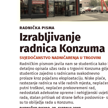
RADNIČKA PISMA
Izrabljivanje
radnica Konzuma
SVJEDOČANSTVO NADNIČARENJA U TRGOVINI
Radničkim pismom javila nam se studentica kako 
detaljno opisala užas rada u trgovini Konzuma gdj
studentice zajedno s radnicama svakodnevno
prolaze kroz pojačanu eksploataciju. Niske plaće,
rastezanje radnica na više radnih mjesta, neplaće
putni troškovi, neplaćen prekovremeni rad,
nedostatak adekvatne opreme i nehigijenski uvjet
rada, stalan pritisak od strane šefice poslovnice- 
su to obilježja rada u Konzumu.