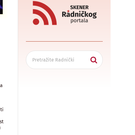
ća
ti
st
u