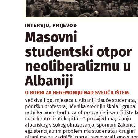
INTERVJU
,
PRIJEVOD
Masovni
studentski otpor
neoliberalizmu u
Albaniji
O BORBI ZA HEGEMONIJU NAD SVEUČILIŠTEM
Već dva i pol mjeseca u Albaniji tisuće studenata, 
podršku profesora, učenika srednjih škola i grupa
radnika, vode borbu za obrazovanje i sveučilište k
neće kontrolirati kapital. O prosvjedima, stanju
albanskog visokog obrazovanja, spornom Zakonu,
egzistencijalnim problemima studenata i drugim
pitanjima za Radnički portal razgovarali smo s B