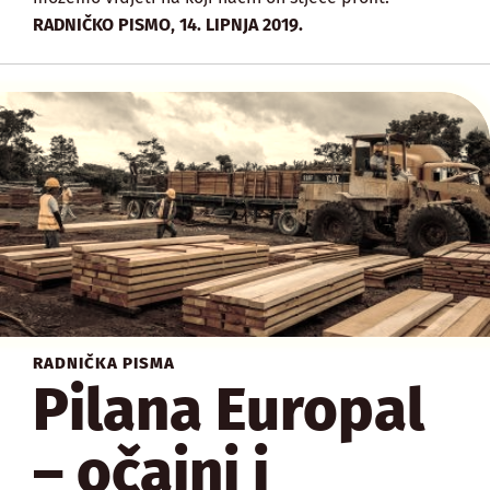
,
RADNIČKO PISMO
14. LIPNJA 2019.
RADNIČKA PISMA
Pilana Europal
– očajni i