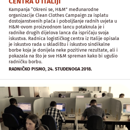
CENTRA U ITALIJI
Kampanja “Okreni se, H&M” međunarodne
organizacije Clean Clothes Campaign za isplatu
dostojanstvenih plaća i poboljšanje radnih uvjeta u
H&M-ovom proizvodnom lancu potaknula je i
radnike drugih dijelova lanca da ispričaju svoja
iskustva. Radnica logističkog centra iz Italije opisala
je iskustvo rada u skladištu i iskustvo sindikalne
borbe koja je donijela neke pozitivne rezultate, ali i
pokazala na što je sve H&M spreman kako bi ugušio
radničku borbu.
,
RADNIČKO PISMO
24. STUDENOGA 2018.