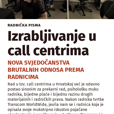
RADNIČKA PISMA
Izrabljivanje u
call centrima
NOVA SVJEDOČANSTVA
BRUTALNIH ODNOSA PREMA
RADNICIMA
Rad u tzv. call centrima u Hrvatskoj već je odavno
postao sinonim za prekarni rad, psihološku muku
radnika, bijedne plaće i bijednu razinu drugih
materijalnih i radničkih prava. Nakon radnika tvrtke
Transcom WorldWide, javila nam se i radnica koja je
opisala svoje mukotrpno iskustvo pojačane