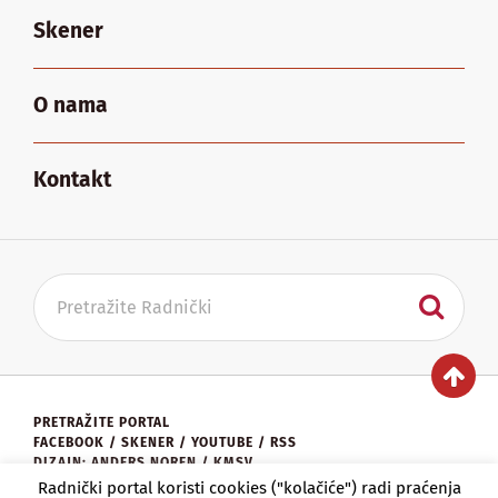
Skener
O nama
Kontakt
PRETRAŽITE PORTAL
FACEBOOK
/
SKENER
/
YOUTUBE
/
RSS
DIZAJN: ANDERS NOREN / KMSV
KONTAKT:
UREDNISTVO@RADNICKI.ORG
Radnički portal koristi cookies ("kolačiće") radi praćenja