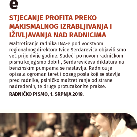
e
STJECANJE PROFITA PREKO
MAKISMALNOG IZRABLJIVANJA I
IŽIVLJAVANJA NAD RADNICIMA
Maltretiranje radnika INA-e pod vodstvom
regionalnog direktora Ivice Serdarevića objavili smo
već prije dvije godine. Sudeći po novom radničkom
pismu kojeg smo dobili, Serdarevićeva diktatura na
benzinskim pumpama se nastavlja. Radnica je
opisala ogroman teret i opseg posla koji se stavlja
pred radnike, psihičko maltretiranje od strane
nadređenih, te druge protuzakonite prakse.
,
RADNIČKO PISMO
1. SRPNJA 2019.