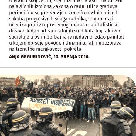
U Francuskoj već mjesecima bukti klasni sukob radi
najavljenih izmjena Zakona o radu. Ulice gradova
periodično se pretvaraju u zone frontalnih uličnih
sukoba progresivnih snaga radnika, studenata i
učenika protiv represivnog aparata kapitalističke
države. Jedan od radikalnijih sindikata koji aktivno
sudjeluje u ovim borbama je nedavno izdao pamflet
u kojem opisuje povode i dinamiku, ali i upozorava
na trenutne manjkavosti pokreta.
,
ANJA GRGURINOVIĆ
10. SRPNJA 2016.