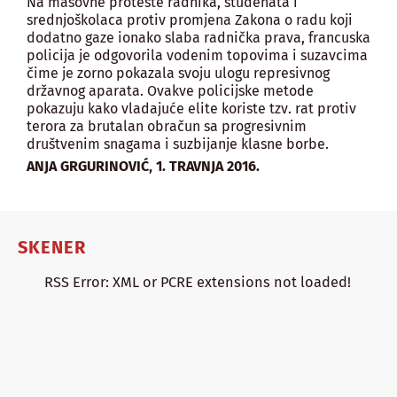
Na masovne proteste radnika, studenata i
srednjoškolaca protiv promjena Zakona o radu koji
dodatno gaze ionako slaba radnička prava, francuska
policija je odgovorila vodenim topovima i suzavcima
čime je zorno pokazala svoju ulogu represivnog
državnog aparata. Ovakve policijske metode
pokazuju kako vladajuće elite koriste tzv. rat protiv
terora za brutalan obračun sa progresivnim
društvenim snagama i suzbijanje klasne borbe.
,
ANJA GRGURINOVIĆ
1. TRAVNJA 2016.
SKENER
RSS Error: XML or PCRE extensions not loaded!