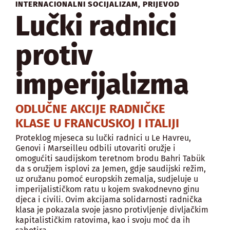
INTERNACIONALNI SOCIJALIZAM
,
PRIJEVOD
Lučki radnici
protiv
imperijalizma
ODLUČNE AKCIJE RADNIČKE
KLASE U FRANCUSKOJ I ITALIJI
Proteklog mjeseca su lučki radnici u Le Havreu,
Genovi i Marseilleu odbili utovariti oružje i
omogućiti saudijskom teretnom brodu Bahri Tabük
da s oružjem isplovi za Jemen, gdje saudijski režim,
uz oružanu pomoć europskih zemalja, sudjeluje u
imperijalističkom ratu u kojem svakodnevno ginu
djeca i civili. Ovim akcijama solidarnosti radnička
klasa je pokazala svoje jasno protivljenje divljačkim
kapitalističkim ratovima, kao i svoju moć da ih