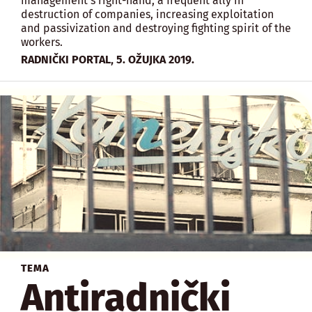
management’s right-hand, a frequent ally in
destruction of companies, increasing exploitation
and passivization and destroying fighting spirit of the
workers.
,
RADNIČKI PORTAL
5. OŽUJKA 2019.
TEMA
Antiradnički