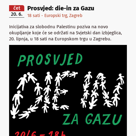
Prosvjed: die-in za Gazu
čet
20. 6.
18 sati - Europski trg, Zagreb
Inicijativa za slobodnu Palestinu poziva na novo
okupljanje koje će se održati na Svjetski dan izbjeglica,
20. lipnja, u 18 sati na Europskom trgu u Zagrebu.