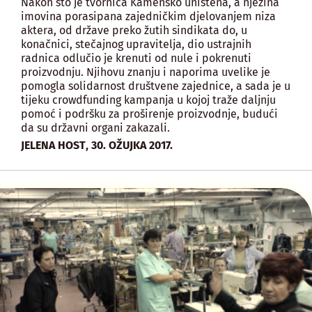
Nakon što je tvornica Kamensko uništena, a njezina
imovina porasipana zajedničkim djelovanjem niza
aktera, od države preko žutih sindikata do, u
konačnici, stečajnog upravitelja, dio ustrajnih
radnica odlučio je krenuti od nule i pokrenuti
proizvodnju. Njihovu znanju i naporima uvelike je
pomogla solidarnost društvene zajednice, a sada je u
tijeku crowdfunding kampanja u kojoj traže daljnju
pomoć i podršku za proširenje proizvodnje, budući
da su državni organi zakazali.
,
JELENA HOST
30. OŽUJKA 2017.