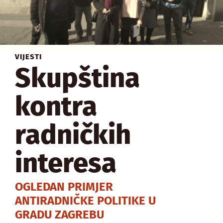
VIJESTI
Skupština
kontra
radničkih
interesa
OGLEDAN PRIMJER
ANTIRADNIČKE POLITIKE U
GRADU ZAGREBU