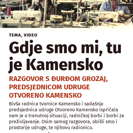
TEMA
,
VIDEO
Gdje smo mi, tu
je Kamensko
RAZGOVOR S ĐURĐOM GROZAJ,
PREDSJEDNICOM UDRUGE
OTVORENO KAMENSKO
Bivša radnica tvornice Kamensko i sadašnja
predsjednica udruge Otvoreno Kamensko ispričala
nam je o trenutnoj situaciji, radničkoj borbi i borbi za
preživljavanje. Osim samog razgovora, obišli smo i
prostorije udruge, te njihovu radionicu.