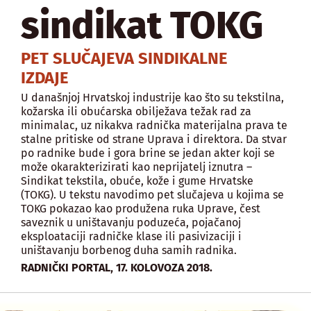
sindikat TOKG
PET SLUČAJEVA SINDIKALNE
IZDAJE
U današnjoj Hrvatskoj industrije kao što su tekstilna,
kožarska ili obućarska obilježava težak rad za
minimalac, uz nikakva radnička materijalna prava te
stalne pritiske od strane Uprava i direktora. Da stvar
po radnike bude i gora brine se jedan akter koji se
može okarakterizirati kao neprijatelj iznutra –
Sindikat tekstila, obuće, kože i gume Hrvatske
(TOKG). U tekstu navodimo pet slučajeva u kojima se
TOKG pokazao kao produžena ruka Uprave, čest
saveznik u uništavanju poduzeća, pojačanoj
eksploataciji radničke klase ili pasivizaciji i
uništavanju borbenog duha samih radnika.
,
RADNIČKI PORTAL
17. KOLOVOZA 2018.