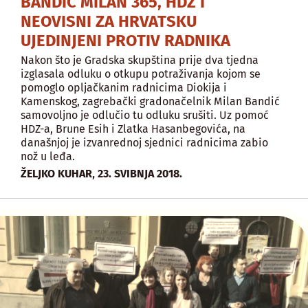
BANDIĆ MILAN 365, HDZ I
NEOVISNI ZA HRVATSKU
UJEDINJENI PROTIV RADNIKA
Nakon što je Gradska skupština prije dva tjedna
izglasala odluku o otkupu potraživanja kojom se
pomoglo opljačkanim radnicima Diokija i
Kamenskog, zagrebački gradonačelnik Milan Bandić
samovoljno je odlučio tu odluku srušiti. Uz pomoć
HDZ-a, Brune Esih i Zlatka Hasanbegovića, na
današnjoj je izvanrednoj sjednici radnicima zabio
nož u leđa.
,
ŽELJKO KUHAR
23. SVIBNJA 2018.