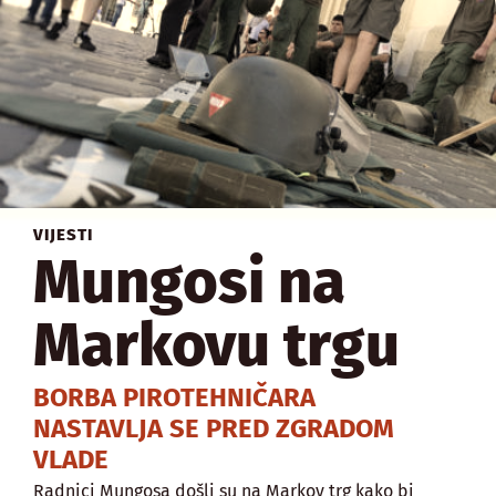
VIJESTI
Mungosi na
Markovu trgu
BORBA PIROTEHNIČARA
NASTAVLJA SE PRED ZGRADOM
VLADE
Radnici Mungosa došli su na Markov trg kako bi