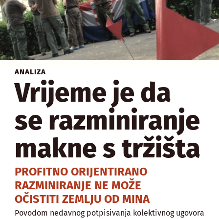
ANALIZA
Vrijeme je da
se razminiranje
makne s tržišta
PROFITNO ORIJENTIRANO
RAZMINIRANJE NE MOŽE
OČISTITI ZEMLJU OD MINA
Povodom nedavnog potpisivanja kolektivnog ugovora