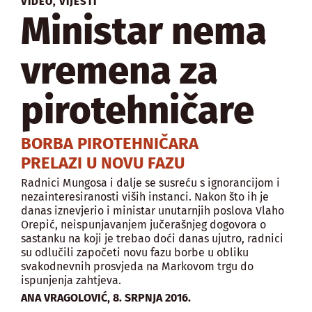
VIDEO
,
VIJESTI
Ministar nema
vremena za
pirotehničare
BORBA PIROTEHNIČARA
PRELAZI U NOVU FAZU
Radnici Mungosa i dalje se susreću s ignorancijom i
nezainteresiranosti viših instanci. Nakon što ih je
danas iznevjerio i ministar unutarnjih poslova Vlaho
Orepić, neispunjavanjem jučerašnjeg dogovora o
sastanku na koji je trebao doći danas ujutro, radnici
su odlučili započeti novu fazu borbe u obliku
svakodnevnih prosvjeda na Markovom trgu do
ispunjenja zahtjeva.
,
ANA VRAGOLOVIĆ
8. SRPNJA 2016.