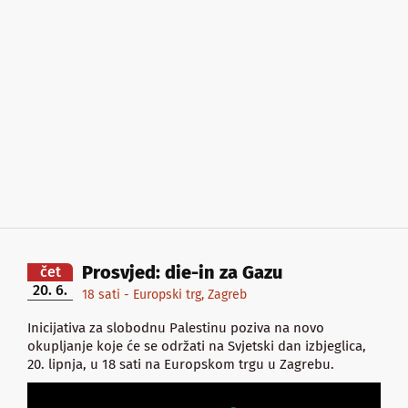
Prosvjed: die-in za Gazu
čet
20. 6.
18 sati - Europski trg, Zagreb
Inicijativa za slobodnu Palestinu poziva na novo
okupljanje koje će se održati na Svjetski dan izbjeglica,
20. lipnja, u 18 sati na Europskom trgu u Zagrebu.