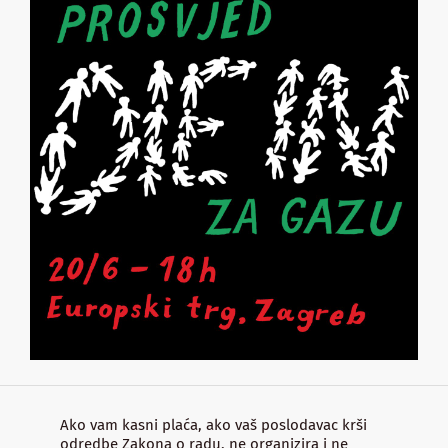
Ako vam kasni plaća, ako vaš poslodavac krši
odredbe Zakona o radu, ne organizira i ne