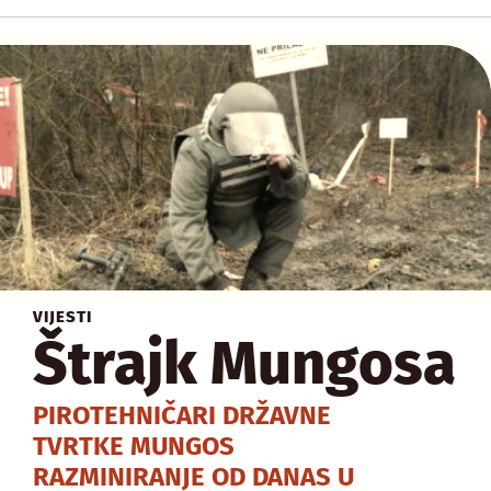
VIJESTI
Štrajk Mungosa
PIROTEHNIČARI DRŽAVNE
TVRTKE MUNGOS
RAZMINIRANJE OD DANAS U