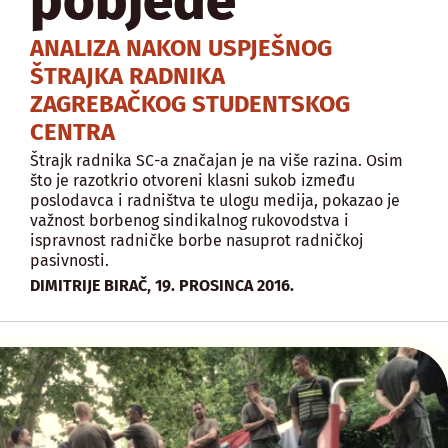
pobjede
ANALIZA NAKON USPJEŠNOG
ŠTRAJKA RADNIKA
ZAGREBAČKOG STUDENTSKOG
CENTRA
Štrajk radnika SC-a značajan je na više razina. Osim
što je razotkrio otvoreni klasni sukob između
poslodavca i radništva te ulogu medija, pokazao je
važnost borbenog sindikalnog rukovodstva i
ispravnost radničke borbe nasuprot radničkoj
pasivnosti.
,
DIMITRIJE BIRAČ
19. PROSINCA 2016.