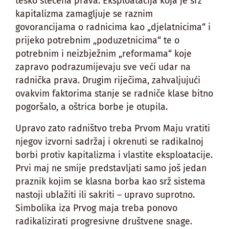
teško stečena prava. Eksploatacija koja je srž
kapitalizma zamagljuje se raznim
govorancijama o radnicima kao „djelatnicima“ i
prijeko potrebnim „poduzetnicima“ te o
potrebnim i neizbježnim „reformama“ koje
zapravo podrazumijevaju sve veći udar na
radnička prava. Drugim riječima, zahvaljujući
ovakvim faktorima stanje se radniče klase bitno
pogoršalo, a oštrica borbe je otupila.
Upravo zato radništvo treba Prvom Maju vratiti
njegov izvorni sadržaj i okrenuti se radikalnoj
borbi protiv kapitalizma i vlastite eksploatacije.
Prvi maj ne smije predstavljati samo još jedan
praznik kojim se klasna borba kao srž sistema
nastoji ublažiti ili sakriti – upravo suprotno.
Simbolika iza Prvog maja treba ponovo
radikalizirati progresivne društvene snage.