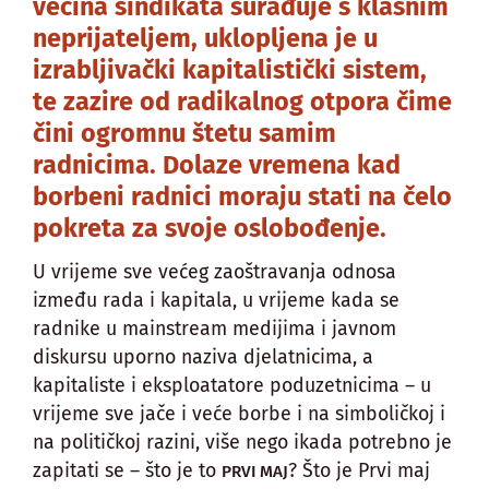
većina sindikata surađuje s klasnim
neprijateljem, uklopljena je u
izrabljivački kapitalistički sistem,
te zazire od radikalnog otpora čime
čini ogromnu štetu samim
radnicima. Dolaze vremena kad
borbeni radnici moraju stati na čelo
pokreta za svoje oslobođenje.
U vrijeme sve većeg zaoštravanja odnosa
između rada i kapitala, u vrijeme kada se
radnike u mainstream medijima i javnom
diskursu uporno naziva djelatnicima, a
kapitaliste i eksploatatore poduzetnicima – u
vrijeme sve jače i veće borbe i na simboličkoj i
na političkoj razini, više nego ikada potrebno je
zapitati se – što je to
? Što je Prvi maj
PRVI MAJ