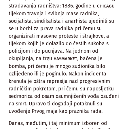
stradavanja radništva: 1886. godine u
CHICAGU
tijekom travnja i svibnja mase radnika,
socijalista, sindikalista i anarhista ujedinili su
se u borbi za prava radnika pri čemu su
organizirali masovne proteste i štrajkove, a
tijekom kojih je dolazilo do čestih sukoba s
policijom i do pucnjava. Na jednom od
okupljanja, na trgu
, bačena je
HAYMARKET
bomba, pri čemu je mnogo sudionika bilo
ozlijeđeno ili je poginulo. Nakon incidenta
krenula je oštra represija nad progresivnim
radničkim pokretom, pri čemu su naposljetku
sedmorica od osam osumnjičenih vođa osuđeni
na smrt. Upravo ti događaji potaknuli su
uvođenje Prvog maja kao praznika rada.
Danas, međutim, i taj minimum izboren od