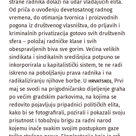
strane radnika dolazi na udar vladajućih elita.
Od priča o uvođenju devetosatnog radnog
vremena, do otimanja tvornica i proizvodnih
pogona iz društvenog vlasništva, do prljavih i
kriminalnih privatizacija gotovo svih društvenih
sfera – položaj radničke klase i svih
obespravljenih biva sve gorim. Većina velikih
sindikata i sindikalnih središnjica potpuno se
inkorporirala u kapitalistički sistem, te ne radi
iskreno na poboljšanju prava radnika i na
radikaliziranju njihove borbe. U
, Prvi
HRVATSKOJ
maj se svodi na prigodničarsko dijeljenje graha
po većim gradskim parkovima, na kojima se
redovito pojavljuju pripadnici političkih elita,
kako bi se fotografirali, pozirali i pokazali svoju
prisutnost i tobožnju brigu za radni narod
kojemu inače svakim svojim postupkom gaze