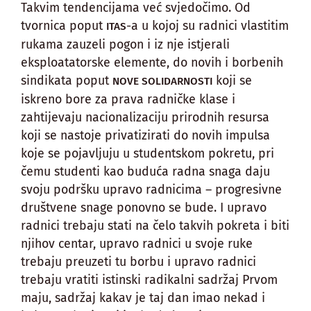
Takvim tendencijama već svjedočimo. Od
tvornica poput
-a u kojoj su radnici vlastitim
ITAS
rukama zauzeli pogon i iz nje istjerali
eksploatatorske elemente, do novih i borbenih
sindikata poput
koji se
NOVE SOLIDARNOSTI
iskreno bore za prava radničke klase i
zahtijevaju nacionalizaciju prirodnih resursa
koji se nastoje privatizirati do novih impulsa
koje se pojavljuju u studentskom pokretu, pri
čemu studenti kao buduća radna snaga daju
svoju podršku upravo radnicima – progresivne
društvene snage ponovno se bude. I upravo
radnici trebaju stati na čelo takvih pokreta i biti
njihov centar, upravo radnici u svoje ruke
trebaju preuzeti tu borbu i upravo radnici
trebaju vratiti istinski radikalni sadržaj Prvom
maju, sadržaj kakav je taj dan imao nekad i