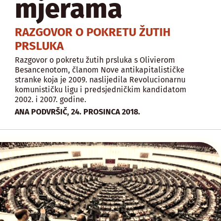
mjerama
RAZGOVOR O POKRETU ŽUTIH
PRSLUKA
Razgovor o pokretu žutih prsluka s Olivierom
Besancenotom, članom Nove antikapitalističke
stranke koja je 2009. naslijedila Revolucionarnu
komunističku ligu i predsjedničkim kandidatom
2002. i 2007. godine.
,
ANA PODVRŠIČ
24. PROSINCA 2018.