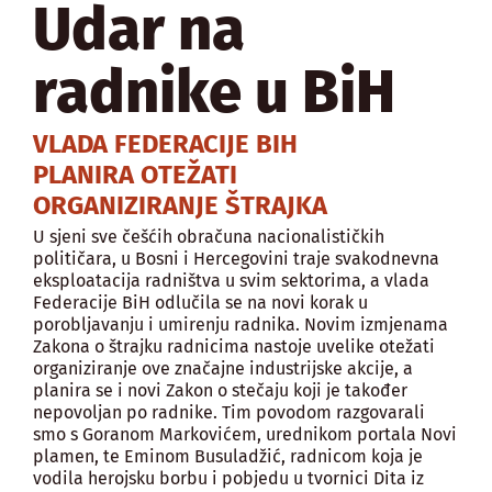
Udar na
radnike u BiH
VLADA FEDERACIJE BIH
PLANIRA OTEŽATI
ORGANIZIRANJE ŠTRAJKA
U sjeni sve češćih obračuna nacionalističkih
političara, u Bosni i Hercegovini traje svakodnevna
eksploatacija radništva u svim sektorima, a vlada
Federacije BiH odlučila se na novi korak u
porobljavanju i umirenju radnika. Novim izmjenama
Zakona o štrajku radnicima nastoje uvelike otežati
organiziranje ove značajne industrijske akcije, a
planira se i novi Zakon o stečaju koji je također
nepovoljan po radnike. Tim povodom razgovarali
smo s Goranom Markovićem, urednikom portala Novi
plamen, te Eminom Busuladžić, radnicom koja je
vodila herojsku borbu i pobjedu u tvornici Dita iz