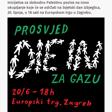
Inicijativa za slobodnu Palestinu poziva na novo
okupljanje koje će se održati na Svjetski dan izbjeglica,
20. lipnja, u 18 sati na Europskom trgu u Zagrebu.