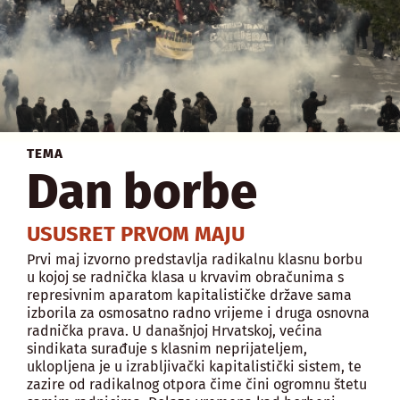
TEMA
Dan borbe
USUSRET PRVOM MAJU
Prvi maj izvorno predstavlja radikalnu klasnu borbu
u kojoj se radnička klasa u krvavim obračunima s
represivnim aparatom kapitalističke države sama
izborila za osmosatno radno vrijeme i druga osnovna
radnička prava. U današnjoj Hrvatskoj, većina
sindikata surađuje s klasnim neprijateljem,
uklopljena je u izrabljivački kapitalistički sistem, te
zazire od radikalnog otpora čime čini ogromnu štetu