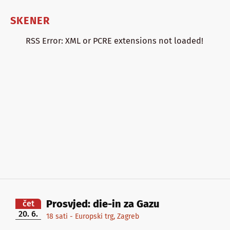
SKENER
RSS Error: XML or PCRE extensions not loaded!
Prosvjed: die-in za Gazu
čet
20. 6.
18 sati - Europski trg, Zagreb