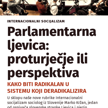
INTERNACIONALNI SOCIJALIZAM
Parlamentarna
ljevica:
proturječje ili
perspektiva
KAKO BITI RADIKALAN U
SISTEMU KOJI DERADIKALIZIRA
U sklopu naše nove rubrike Internacionalni
socijalizam sociolog iz Slovenije Marko Kržan, jedan
od osnivača slovenske stranke Ljevica i njezin