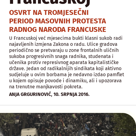
OSVRT NA TROMJESEČNI
PERIOD MASOVNIH PROTESTA
RADNOG NARODA FRANCUSKE
U Francuskoj već mjesecima bukti klasni sukob radi
najavljenih izmjena Zakona o radu. Ulice gradova
periodično se pretvaraju u zone frontalnih uličnih
sukoba progresivnih snaga radnika, studenata i
učenika protiv represivnog aparata kapitalističke
države. Jedan od radikalnijih sindikata koji aktivno
sudjeluje u ovim borbama je nedavno izdao pamflet
u kojem opisuje povode i dinamiku, ali i upozorava
na trenutne manjkavosti pokreta.
,
ANJA GRGURINOVIĆ
10. SRPNJA 2016.