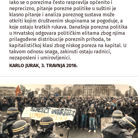
Iako se o porezima često raspravlja općenito i
neprecizno, pitanje porezne politike u suštini je
klasno pitanje i analiza poreznog sustava može
otkriti kojim društvenim skupinama se pogoduje, a
koje ostaju kratkih rukava. Današnja porezna politika
u Hrvatskoj odgovara političkim elitama zbog njima
prilagođene distribucije poreznih prihoda, te
kapitalističkoj klasi zbog niskog poreza na kapital. U
takvom odnosu snaga, zakinuti ostaju radnici,
nezaposleni i umirovljenici.
,
KARLO JURAK
3. TRAVNJA 2016.