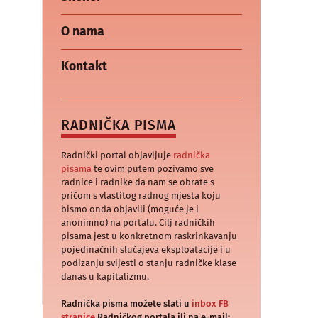
O nama
Kontakt
RADNIČKA PISMA
Radnički portal objavljuje
radnička
pisama
te ovim putem pozivamo sve
radnice i radnike da nam se obrate s
pričom s vlastitog radnog mjesta koju
bismo onda objavili (moguće je i
anonimno) na portalu. Cilj radničkih
pisama jest u konkretnom raskrinkavanju
pojedinačnih slučajeva eksploatacije i u
podizanju svijesti o stanju radničke klase
danas u kapitalizmu.
Radnička pisma možete slati u
inbox FB
stranice
Radničkog portala ili na e-mail: