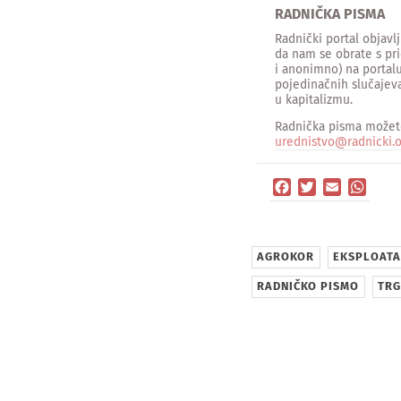
RADNIČKA PISMA
Radnički portal objav
da nam se obrate s pri
i anonimno) na portalu
pojedinačnih slučajeva
u kapitalizmu.
Radnička pisma možete
urednistvo@radnicki.o
Facebook
Twitter
Email
What
AGROKOR
EKSPLOATA
RADNIČKO PISMO
TRG