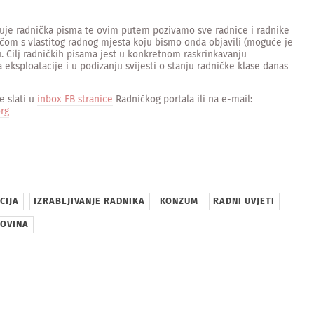
ljuje radnička pisma te ovim putem pozivamo sve radnice i radnike
čom s vlastitog radnog mjesta koju bismo onda objavili (moguće je
. Cilj radničkih pisama jest u konkretnom raskrinkavanju
 eksploatacije i u podizanju svijesti o stanju radničke klase danas
 slati u
inbox FB stranice
Radničkog portala ili na e-mail:
rg
sApp
CIJA
IZRABLJIVANJE RADNIKA
KONZUM
RADNI UVJETI
OVINA