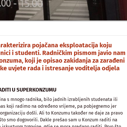
arakterizira pojačana eksploatacija koju
nici i studenti. Radničkim pismom javio nam
Konzuma, koji je opisao zakidanja za zarađeni
ke uvjete rada i istresanje voditelja odjela
RADITI U SUPERKONZUMU
na s mnogo radnika, bilo jadnih izrabljenih studenata ili
 nas koji radimo na određeno vrijeme, pa pobjegnemo jer
rganizaciju došli. Ali to Konzumu također ne daje za pravo
što smo dogovorili. Dakle prešao sam u Konzum raditi na
 iskustvom trgovine, gdje se mora predano raditi. Prvo što