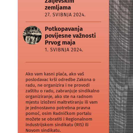
Zaljevskim
zemljama
27. SVIBNJA 2024.
Potkopavanja
povijesne važnosti
Prvog maja
1. SVIBNJA 2024.
Ako vam kasni plaća, ako vaš
poslodavac krši odredbe Zakona o
radu, ne organizira i ne provodi
zaštitu o radu, zabranjuje sindikalno
organiziranje, ako ste na radnom
mjestu izloženi maltretiranju ili vam
je jednostavno potrebna pravna
pomoć, osim Radničkom portalu
možete se obratiti i Regionalnom
industrijskom sindikatu (RIS) ili
Novom sindikatu.