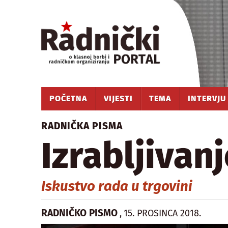
POČETNA
VIJESTI
TEMA
INTERVJU
RADNIČKA PISMA
Izrabljivan
Iskustvo rada u trgovini
RADNIČKO PISMO
15. PROSINCA 2018.
,