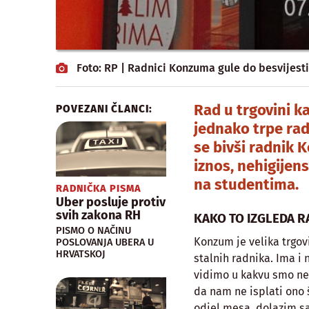
Foto: RP | Radnici Konzuma gule do besvijesti
Rad u trgovini k
POVEZANI ČLANCI:
jednako trpe rad
se bivši radnik 
iznos, nehigijens
na studentima.
RADNIČKA PISMA
Uber posluje protiv
svih zakona RH
KAKO TO IZGLEDA 
PISMO O NAČINU
Konzum je velika trgovi
POSLOVANJA UBERA U
HRVATSKOJ
stalnih radnika. Ima i
vidimo u kakvu smo neo
da nam ne isplati ono 
odjel mesa, dolazim sa