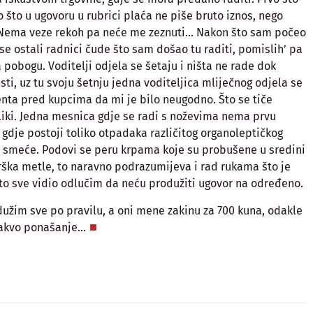
to što u ugovoru u rubrici plaća ne piše bruto iznos, nego
 Nema veze rekoh pa neće me zeznuti… Nakon što sam počeo
se ostali radnici čude što sam došao tu raditi, pomislih’ pa
 pobogu. Voditelji odjela se šetaju i ništa ne rade dok
sti, uz tu svoju šetnju jedna voditeljica mliječnog odjela se
enta pred kupcima da mi je bilo neugodno. Što se tiče
iki. Jedna mesnica gdje se radi s noževima nema prvu
dje postoji toliko otpadaka različitog organoleptičkog
 smeće. Podovi se peru krpama koje su probušene u sredini
rška metle, to naravno podrazumijeva i rad rukama što je
to sve vidio odlučim da neću produžiti ugovor na određeno.
žim sve po pravilu, a oni mene zakinu za 700 kuna, odakle
 takvo ponašanje…