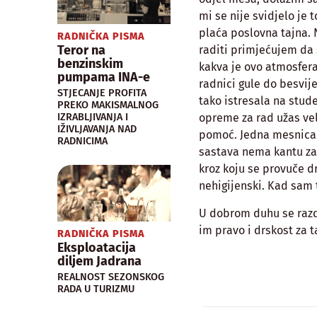
mi se nije svidjelo je 
plaća poslovna tajna.
RADNIČKA PISMA
Teror na
raditi primjećujem da 
benzinskim
kakva je ovo atmosfera
pumpama INA-e
radnici gule do besvije
STJECANJE PROFITA
tako istresala na stud
PREKO MAKISMALNOG
IZRABLJIVANJA I
opreme za rad užas vel
IŽIVLJAVANJA NAD
pomoć. Jedna mesnica g
RADNICIMA
sastava nema kantu za
kroz koju se provuče d
nehigijenski. Kad sam 
U dobrom duhu se razdu
im pravo i drskost za
RADNIČKA PISMA
Eksploatacija
diljem Jadrana
REALNOST SEZONSKOG
RADA U TURIZMU