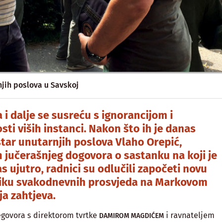
njih poslova u Savskoj
i dalje se susreću s ignorancijom i
sti viših instanci. Nakon što ih je danas
istar unutarnjih poslova Vlaho Orepić,
jučerašnjeg dogovora o sastanku na koji je
s ujutro, radnici su odlučili započeti novu
liku svakodnevnih prosvjeda na Markovom
ja zahtjeva.
govora s direktorom tvrtke
i ravnateljem
DAMIROM MAGDIĆEM