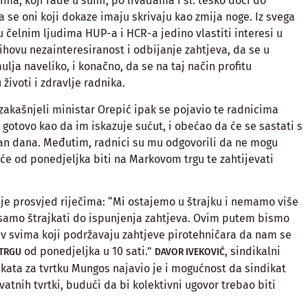
ma, koji rade u šumi, po livadama i sl. teško doći do
 se oni koji dokaze imaju skrivaju kao zmija noge. Iz svega
u čelnim ljudima HUP-a i HCR-a jedino vlastiti interesi u
ihovu nezainteresiranost i odbijanje zahtjeva, da se u
lja naveliko, i konačno, da se na taj način profitu
životi i zdravlje radnika.
akašnjeli ministar Orepić ipak se pojavio te radnicima
 gotovo kao da im iskazuje sućut, i obećao da će se sastati s
dan dana. Međutim, radnici su mu odgovorili da ne mogu
 će od ponedjeljka biti na Markovom trgu te zahtijevati
 je prosvjed riječima: “Mi ostajemo u štrajku i nemamo više
 samo štrajkati do ispunjenja zahtjeva. Ovim putem bismo
oziv svima koji podržavaju zahtjeve pirotehničara da nam se
od ponedjeljka u 10 sati.”
, sindikalni
TRGU
DAVOR IVEKOVIĆ
kata za tvrtku Mungos najavio je i mogućnost da sindikat
ivatnih tvrtki, budući da bi kolektivni ugovor trebao biti