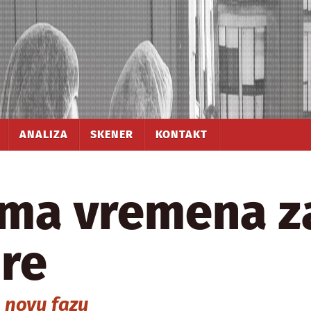
ANALIZA
SKENER
KONTAKT
ema vremena z
are
u novu fazu