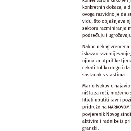
komentarom kako je nji
konkretnih dokaza, a da
ovoga razvidno je da s
vidu, što objašnjava nj
sektoru razminiranja mu
podređuju i ugrožavaju 
Nakon nekog vremena z
iskazao razumijevanje,
njima za otprilike tje
čekati toliko dugo i da
sastanak s vlastima.
Mario Iveković najavio
ništa za reći, možemo
htjeli uputiti javni p
pridruže na
MARKOVOM 
povjerenik Novog sindi
aktivira i radnike iz pr
granski.