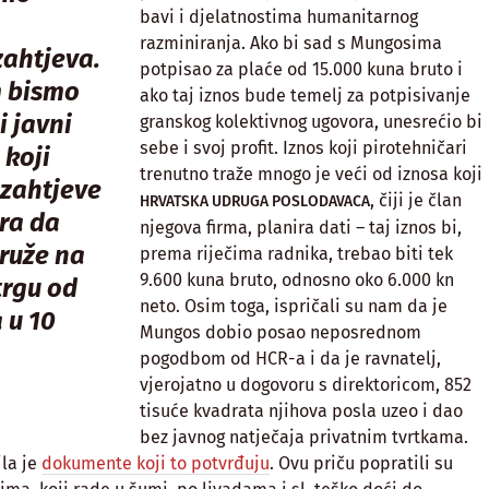
bavi i djelatnostima humanitarnog
razminiranja. Ako bi sad s Mungosima
zahtjeva.
potpisao za plaće od 15.000 kuna bruto i
 bismo
ako taj iznos bude temelj za potpisivanje
i javni
granskog kolektivnog ugovora, unesrećio bi
sebe i svoj profit. Iznos koji pirotehničari
 koji
trenutno traže mnogo je veći od iznosa koji
zahtjeve
, čiji je član
HRVATSKA UDRUGA POSLODAVACA
ra da
njegova firma, planira dati – taj iznos bi,
ruže na
prema riječima radnika, trebao biti tek
9.600 kuna bruto, odnosno oko 6.000 kn
rgu od
neto. Osim toga, ispričali su nam da je
 u 10
Mungos dobio posao neposrednom
pogodbom od HCR-a i da je ravnatelj,
vjerojatno u dogovoru s direktoricom, 852
tisuće kvadrata njihova posla uzeo i dao
bez javnog natječaja privatnim tvrtkama.
la je
dokumente koji to potvrđuju
. Ovu priču popratili su