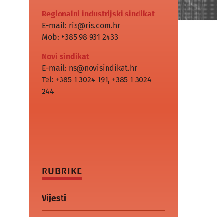
Regionalni industrijski sindikat
E-mail: ris@ris.com.hr
Mob: +385 98 931 2433
Novi sindikat
E-mail: ns@novisindikat.hr
Tel: +385 1 3024 191
,
+385 1 3024
244
RUBRIKE
Vijesti