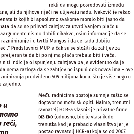
rekli da mogu posredovati između
ne, ali da njihove riječi ne ulijevaju nadu. Iveković je rekao:
menata iz kojih bi apsolutno svakome moralo biti jasno da
ata da se ne prihvati zahtjev za utvrđivanjem plaće u
raargumente nismo dobili nikakve, osim informacije da se
 razminiranje i u tvrtki Mungos i da će kada dobiju
eći.” Predstavnici MUP-a čak su se složili da zahtjev za
pretjeran te da bi po njima plaća trebala biti i veća.
niti indicije o ispunjenju zahtjeva pa je evidentno da je
da nema razloga da se zahtjev ne ispuni dok novca ima – ove
azminiranja predviđeno 509 milijuna kuna, što je više nego u
e zajedno.
Među radnicima postoje sumnje zašto se
dogovor ne može sklopiti. Naime, trenutni
o u
ravnatelj HCR-a vlasnik je privatne firme
nemamo
(odnosno, bio je vlasnik do
DIZ-EKO
 reći,
trenutka kad je prebacio vlasništvo jer je
amo
postao ravnatelj HCR-a) koja se od 2007.