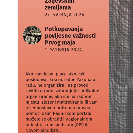
Zaljevskim
zemljama
27. SVIBNJA 2024.
Potkopavanja
povijesne važnosti
Prvog maja
1. SVIBNJA 2024.
Ako vam kasni plaća, ako vaš
poslodavac krši odredbe Zakona o
radu, ne organizira i ne provodi
zaštitu o radu, zabranjuje sindikalno
organiziranje, ako ste na radnom
mjestu izloženi maltretiranju ili vam
je jednostavno potrebna pravna
pomoć, osim Radničkom portalu
možete se obratiti i Regionalnom
industrijskom sindikatu (RIS) ili
Novom sindikatu.