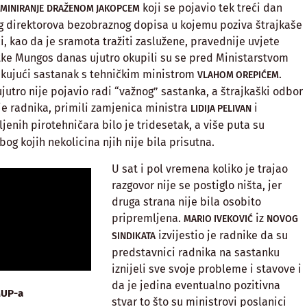
koji se pojavio tek treći dan
MINIRANJE
DRAŽENOM JAKOPCEM
g direktorova bezobraznog dopisa u kojemu poziva štrajkaše
i, kao da je sramota tražiti zaslužene, pravednije uvjete
rtke Mungos danas ujutro okupili su se pred Ministarstvom
ekujući sastanak s tehničkim ministrom
.
VLAHOM OREPIĆEM
jutro nije pojavio radi “važnog” sastanka, a štrajkaški odbor
je radnika, primili zamjenica ministra
i
LIDIJA PELIVAN
ljenih pirotehničara bilo je tridesetak, a više puta su
og kojih nekolicina njih nije bila prisutna.
U sat i pol vremena koliko je trajao
razgovor nije se postiglo ništa, jer
druga strana nije bila osobito
pripremljena.
iz
MARIO IVEKOVIĆ
NOVOG
izvijestio je radnike da su
SINDIKATA
predstavnici radnika na sastanku
iznijeli sve svoje probleme i stavove i
da je jedina eventualno pozitivna
MUP-a
stvar to što su ministrovi poslanici