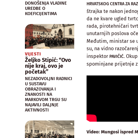
DONOŠENJA VLADINE
HRVATSKOG CENTRA ZA RAZ
UREDBE O
štrajka te nakon jedno
KOEFICIJENTIMA
da ne kvare ugled tvrtc
rada, pirotehničari tv
unutarnjih poslova oč
Međutim, ministar se u
su, na vidno razočaren
VIJESTI
inspektor
. Okup
PAVIČIĆ
Željko Stipić: “Ovo
spominjane prijetnje zb
nije kraj, ovo je
početak”
NEZADOVOLJNI RADNICI
U SUSTAVU
OBRAZOVANJA I
ZNANOSTI NA
MARKOVOM TRGU SU
NAJAVILI DALJNJE
AKTIVNOSTI
Video: Mungosi ispred 