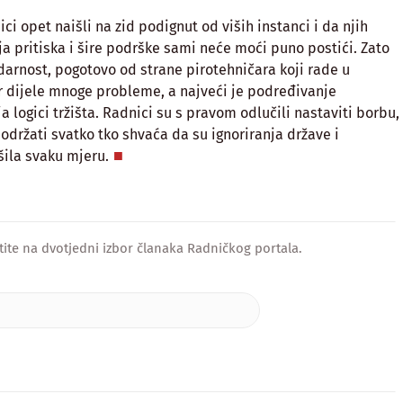
ici opet naišli na zid podignut od viših instanci i da njih
ja pritiska i šire podrške sami neće moći puno postići. Zato
darnost, pogotovo od strane pirotehničara koji rade u
r dijele mnoge probleme, a najveći je podređivanje
a logici tržišta. Radnici su s pravom odlučili nastaviti borbu,
održati svatko tko shvaća da su ignoriranja države i
ila svaku mjeru.
tite na dvotjedni izbor članaka Radničkog portala.