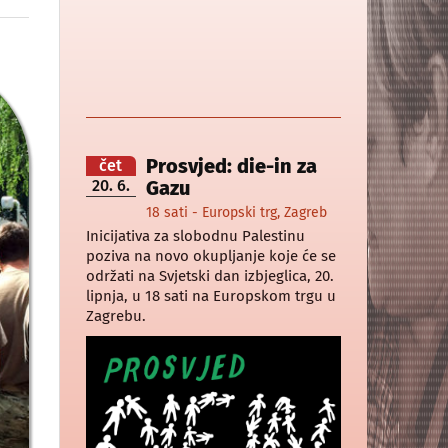
Prosvjed: die-in za
čet
20. 6.
Gazu
18 sati - Europski trg, Zagreb
Inicijativa za slobodnu Palestinu
poziva na novo okupljanje koje će se
održati na Svjetski dan izbjeglica, 20.
lipnja, u 18 sati na Europskom trgu u
Zagrebu.