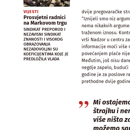
dvije pregovaračke stra
VIJESTI
Prosvjetni radnici
“Iznijeli smo niz argu
na Markovom trgu
nema nikakvih argumen
SINDIKAT PREPOROD I
traženom iznosu. Kont
NEZAVISNI SINDIKAT
ZNANOSTI I VISOKOG
vrši Nadzor u centru za
OBRAZOVANJA
informacije moći više r
NEZADOVOLJNI SU
povećanjem plaće nije 
KOEFICIJENTIMA KOJE JE
PREDLOŽILA VLADA
Međutim, još nisu dane 
negdje zapelo, budući 
godine je za poslove r
prethodne dvije godin
Mi ostajem
štrajku i 
više ništa za
možemo s