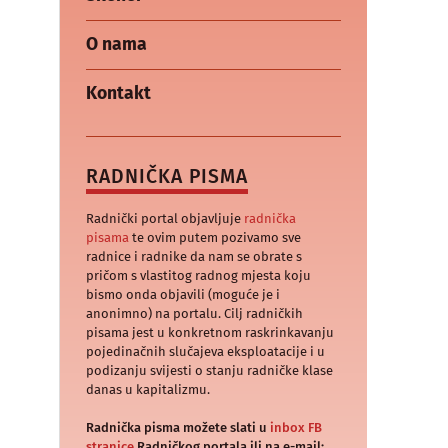
O nama
Kontakt
RADNIČKA PISMA
Radnički portal objavljuje
radnička
pisama
te ovim putem pozivamo sve
radnice i radnike da nam se obrate s
pričom s vlastitog radnog mjesta koju
bismo onda objavili (moguće je i
anonimno) na portalu. Cilj radničkih
pisama jest u konkretnom raskrinkavanju
pojedinačnih slučajeva eksploatacije i u
podizanju svijesti o stanju radničke klase
danas u kapitalizmu.
Radnička pisma možete slati u
inbox FB
stranice
Radničkog portala ili na e-mail: