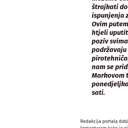
štrajkati do
ispunjenja 
Ovim putem
htjeli uputit
poziv svima
podržavaju 
pirotehniča
nam se prid
Markovom t
ponedjeljka
sati.
Redakcija portala dobi