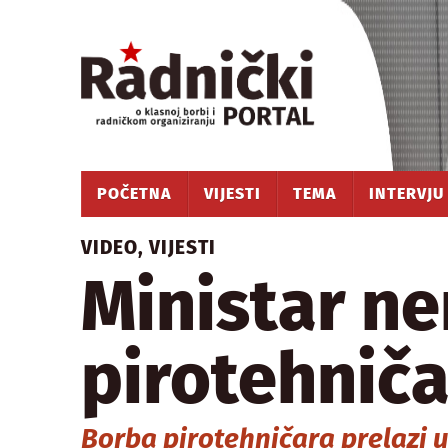
POČETNA
VIJESTI
TEMA
INTERVJU
VIDEO
,
VIJESTI
Ministar n
pirotehnič
Borba pirotehničara prelazi 