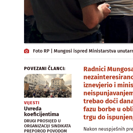
Foto RP | Mungosi ispred Ministarstva unutar
Radnici Mungosa 
POVEZANI ČLANCI:
nezainteresirano
iznevjerio i min
neispunjavanjem 
trebao doći dana
VIJESTI
fazu borbe u ob
Uvreda
koeficijentima
trgu do ispunjen
DRUGI PROSVJED U
ORGANIZACIJI SINDIKATA
Nakon neuspješnih pre
PREPOROD POVODOM