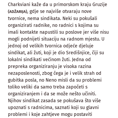
Charkviani kaže da u primorskom kraju Gruzije
, gdje se najviše otvaraju nove
(ADŽARIJA)
tvornice, nema sindikata. Neki su pokušali
organizirati radnike, no radnici s kojima su
imali kontakte napustili su poslove jer više nisu
mogli podnijeti situaciju na radnom mjestu. U
jednoj od velikih tvornica odjeće djeluje
sindikat, ali žuti, koji je dio Središnjice, čiji su
lokalni sindikati većinom žuti. Jedna od
prepreka organiziranju je visoka razina
nezaposlenosti, zbog čega je i velik strah od
gubitka posla, no Neno misli da su problemi
toliko veliki da samo treba započeti s
organiziranjem i da se može nešto učiniti.
Njihov sindikat zasada se pokušava što više
upoznati s radnicima, saznati koji su glavni
problemi i koje zahtjeve mogu postaviti