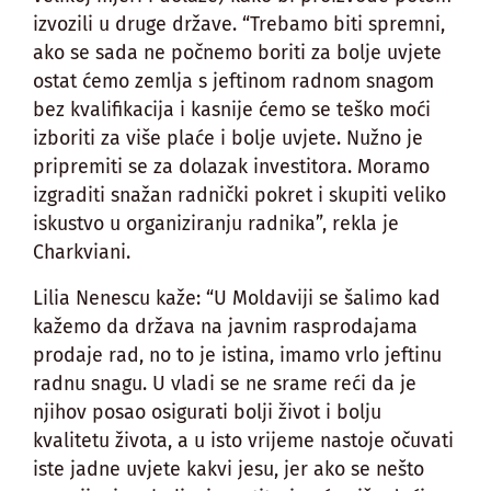
izvozili u druge države. “Trebamo biti spremni,
ako se sada ne počnemo boriti za bolje uvjete
ostat ćemo zemlja s jeftinom radnom snagom
bez kvalifikacija i kasnije ćemo se teško moći
izboriti za više plaće i bolje uvjete. Nužno je
pripremiti se za dolazak investitora. Moramo
izgraditi snažan radnički pokret i skupiti veliko
iskustvo u organiziranju radnika”, rekla je
Charkviani.
Lilia Nenescu kaže: “U Moldaviji se šalimo kad
kažemo da država na javnim rasprodajama
prodaje rad, no to je istina, imamo vrlo jeftinu
radnu snagu. U vladi se ne srame reći da je
njihov posao osigurati bolji život i bolju
kvalitetu života, a u isto vrijeme nastoje očuvati
iste jadne uvjete kakvi jesu, jer ako se nešto