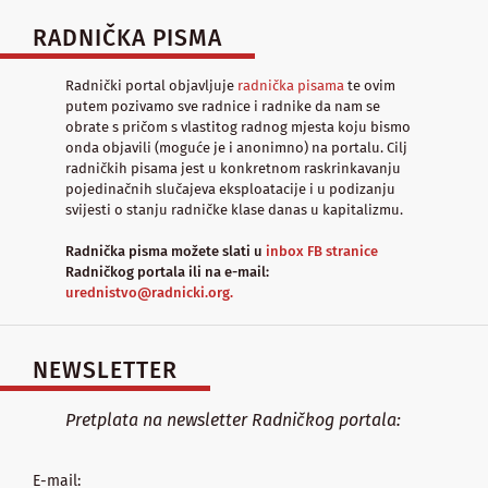
RADNIČKA PISMA
Radnički portal objavljuje
radnička pisama
te ovim
putem pozivamo sve radnice i radnike da nam se
obrate s pričom s vlastitog radnog mjesta koju bismo
onda objavili (moguće je i anonimno) na portalu. Cilj
radničkih pisama jest u konkretnom raskrinkavanju
pojedinačnih slučajeva eksploatacije i u podizanju
svijesti o stanju radničke klase danas u kapitalizmu.
Radnička pisma možete slati u
inbox FB stranice
Radničkog portala ili na e-mail:
urednistvo@radnicki.org.
NEWSLETTER
Pretplata na newsletter Radničkog portala:
E-mail: