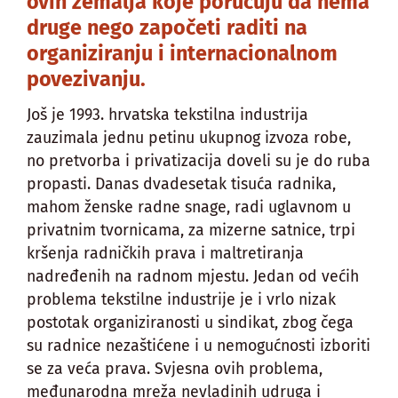
ovih zemalja koje poručuju da nema
druge nego započeti raditi na
organiziranju i internacionalnom
povezivanju.
Još je 1993. hrvatska tekstilna industrija
zauzimala jednu petinu ukupnog izvoza robe,
no pretvorba i privatizacija doveli su je do ruba
propasti. Danas dvadesetak tisuća radnika,
mahom ženske radne snage, radi uglavnom u
privatnim tvornicama, za mizerne satnice, trpi
kršenja radničkih prava i maltretiranja
nadređenih na radnom mjestu. Jedan od većih
problema tekstilne industrije je i vrlo nizak
postotak organiziranosti u sindikat, zbog čega
su radnice nezaštićene i u nemogućnosti izboriti
se za veća prava. Svjesna ovih problema,
međunarodna mreža nevladinih udruga i