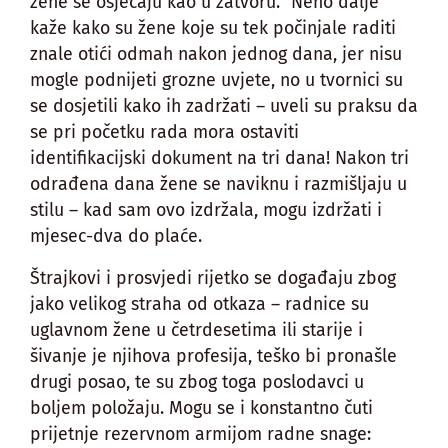
žene se osjećaju kao u zatvoru.” Neno dalje
kaže kako su žene koje su tek počinjale raditi
znale otići odmah nakon jednog dana, jer nisu
mogle podnijeti grozne uvjete, no u tvornici su
se dosjetili kako ih zadržati – uveli su praksu da
se pri početku rada mora ostaviti
identifikacijski dokument na tri dana! Nakon tri
odrađena dana žene se naviknu i razmišljaju u
stilu – kad sam ovo izdržala, mogu izdržati i
mjesec-dva do plaće.
Štrajkovi i prosvjedi rijetko se događaju zbog
jako velikog straha od otkaza – radnice su
uglavnom žene u četrdesetima ili starije i
šivanje je njihova profesija, teško bi pronašle
drugi posao, te su zbog toga poslodavci u
boljem položaju. Mogu se i konstantno čuti
prijetnje rezervnom armijom radne snage: