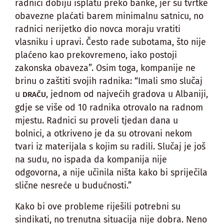
radnici dobiju isplatu preko banke, jer su tvrtke
obavezne plaćati barem minimalnu satnicu, no
radnici nerijetko dio novca moraju vratiti
vlasniku i upravi. Često rade subotama, što nije
plaćeno kao prekovremeno, iako postoji
zakonska obaveza”. Osim toga, kompanije ne
brinu o zaštiti svojih radnika: “Imali smo slučaj
u
, jednom od najvećih gradova u Albaniji,
DRAČU
gdje se više od 10 radnika otrovalo na radnom
mjestu. Radnici su proveli tjedan dana u
bolnici, a otkriveno je da su otrovani nekom
tvari iz materijala s kojim su radili. Slučaj je još
na sudu, no ispada da kompanija nije
odgovorna, a nije učinila ništa kako bi spriječila
slične nesreće u budućnosti.”
Kako bi ove probleme riješili potrebni su
sindikati, no trenutna situacija nije dobra. Neno