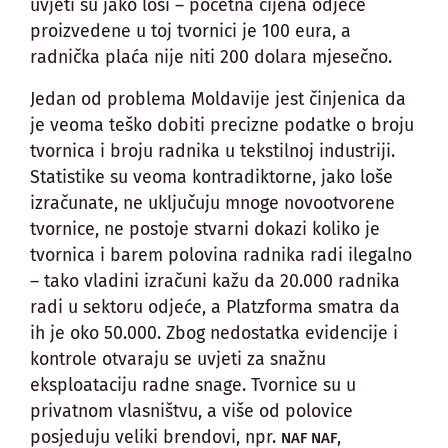
uvjeti su jako loši – početna cijena odjeće
proizvedene u toj tvornici je 100 eura, a
radnička plaća nije niti 200 dolara mjesečno.
Jedan od problema Moldavije jest činjenica da
je veoma teško dobiti precizne podatke o broju
tvornica i broju radnika u tekstilnoj industriji.
Statistike su veoma kontradiktorne, jako loše
izračunate, ne uključuju mnoge novootvorene
tvornice, ne postoje stvarni dokazi koliko je
tvornica i barem polovina radnika radi ilegalno
– tako vladini izračuni kažu da 20.000 radnika
radi u sektoru odjeće, a Platzforma smatra da
ih je oko 50.000. Zbog nedostatka evidencije i
kontrole otvaraju se uvjeti za snažnu
eksploataciju radne snage. Tvornice su u
privatnom vlasništvu, a više od polovice
posjeduju veliki brendovi, npr.
,
NAF NAF