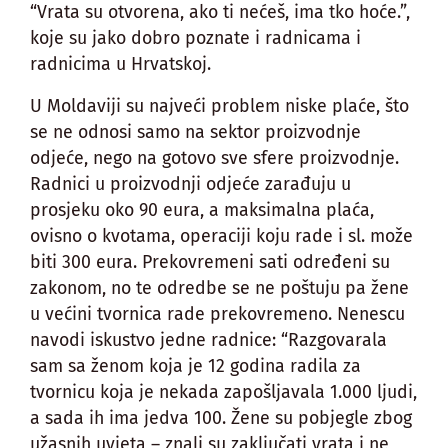
“Vrata su otvorena, ako ti nećeš, ima tko hoće.”,
koje su jako dobro poznate i radnicama i
radnicima u Hrvatskoj.
U Moldaviji su najveći problem niske plaće, što
se ne odnosi samo na sektor proizvodnje
odjeće, nego na gotovo sve sfere proizvodnje.
Radnici u proizvodnji odjeće zarađuju u
prosjeku oko 90 eura, a maksimalna plaća,
ovisno o kvotama, operaciji koju rade i sl. može
biti 300 eura. Prekovremeni sati određeni su
zakonom, no te odredbe se ne poštuju pa žene
u većini tvornica rade prekovremeno. Nenescu
navodi iskustvo jedne radnice: “Razgovarala
sam sa ženom koja je 12 godina radila za
tvornicu koja je nekada zapošljavala 1.000 ljudi,
a sada ih ima jedva 100. Žene su pobjegle zbog
užasnih uvjeta – znali su zaključati vrata i ne