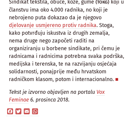
Sindikat tekstila, obuće, kože, gume
koji u
(TOKG)
članstvu ima oko 4.000 radnika, no koji je
nebrojeno puta dokazao da je njegovo
djelovanje usmjereno protiv radnika
. Stoga,
kako potvrđuju iskustva iz drugih zemalja,
nema druge nego započeti raditi na
organiziranju u borbene sindikate, pri čemu je
radnicama i radnicima potrebna svaka podrška,
medijska i terenska, te na razvijanju osjećaja
solidarnosti, ponajprije među hrvatskom
radničkom klasom, potom i internacionalno.
Tekst je izvorno objavljen na portalu
Vox
Feminae
6. prosinca 2018.
Facebook
Twitter
Email
WhatsApp