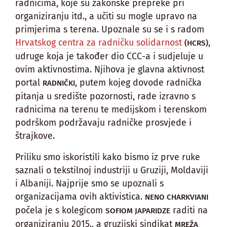
radnicima, koje su zakonske prepreke pri
organiziranju itd., a učiti su mogle upravo na
primjerima s terena. Upoznale su se i s radom
Hrvatskog centra za radničku solidarnost
,
(HCRS)
udruge koja je također dio CCC-a i sudjeluje u
ovim aktivnostima. Njihova je glavna aktivnost
portal
, putem kojeg dovode radnička
RADNIČKI
pitanja u središte pozornosti, rade izravno s
radnicima na terenu te medijskom i terenskom
podrškom podržavaju radničke prosvjede i
štrajkove.
Priliku smo iskoristili kako bismo iz prve ruke
saznali o tekstilnoj industriji u Gruziji, Moldaviji
i Albaniji. Najprije smo se upoznali s
organizacijama ovih aktivistica.
NENO CHARKVIANI
počela je s kolegicom
raditi na
SOFIOM JAPARIDZE
organiziranju 2015., a gruzijski sindikat
MREŽA