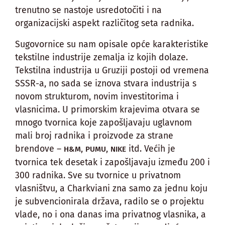
trenutno se nastoje usredotočiti i na
organizacijski aspekt različitog seta radnika.
Sugovornice su nam opisale opće karakteristike
tekstilne industrije zemalja iz kojih dolaze.
Tekstilna industrija u Gruziji postoji od vremena
SSSR-a, no sada se iznova stvara industrija s
novom strukturom, novim investitorima i
vlasnicima. U primorskim krajevima otvara se
mnogo tvornica koje zapošljavaju uglavnom
mali broj radnika i proizvode za strane
brendove –
,
,
itd. Većih je
H&M
PUMU
NIKE
tvornica tek desetak i zapošljavaju između 200 i
300 radnika. Sve su tvornice u privatnom
vlasništvu, a Charkviani zna samo za jednu koju
je subvencionirala država, radilo se o projektu
vlade, no i ona danas ima privatnog vlasnika, a