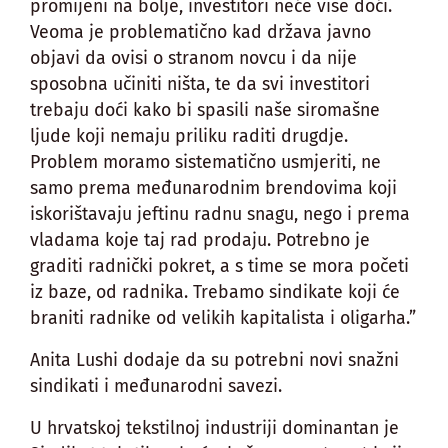
promijeni na bolje, investitori neće više doći.
Veoma je problematično kad država javno
objavi da ovisi o stranom novcu i da nije
sposobna učiniti ništa, te da svi investitori
trebaju doći kako bi spasili naše siromašne
ljude koji nemaju priliku raditi drugdje.
Problem moramo sistematično usmjeriti, ne
samo prema međunarodnim brendovima koji
iskorištavaju jeftinu radnu snagu, nego i prema
vladama koje taj rad prodaju. Potrebno je
graditi radnički pokret, a s time se mora početi
iz baze, od radnika. Trebamo sindikate koji će
braniti radnike od velikih kapitalista i oligarha.”
Anita Lushi dodaje da su potrebni novi snažni
sindikati i međunarodni savezi.
U hrvatskoj tekstilnoj industriji dominantan je