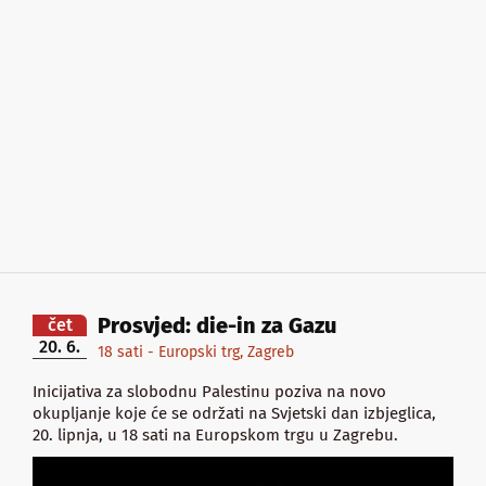
Prosvjed: die-in za Gazu
čet
20. 6.
18 sati - Europski trg, Zagreb
Inicijativa za slobodnu Palestinu poziva na novo
okupljanje koje će se održati na Svjetski dan izbjeglica,
20. lipnja, u 18 sati na Europskom trgu u Zagrebu.