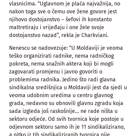
vlasnicima. “Uglavnom je plaća najvažnija, no
nakon toga sve o čemu ove žene govore jest
njihovo dostojanstvo – šefovi ih konstanto
maltretiraju i vrijeđaju i one žele svoje
dostojanstvo nazad”, rekla je Charkviani.
Nenescu se nadovezuje: “U Moldaviji je veoma
teško organizirati radnike, nema radničkog
pokreta, nema snažnih aktera koji bi mogli
zagovarati promjenu i javno govoriti o
problemima radnika. Jedino što radi glavna
sindikalna središnjica u Moldaviji jest da sjedi u
veoma udobnim uredima u centru glavnog
grada, nedavno su obnovili glavnu zgradu koja
sada izgleda još raskošnije… ne rade ništa u
sektoru odjeće. Od svih tvornica koje postoje u
odjevnom sektoru samo ih je 11 sindikalizirano,
a nitko iz tih sindikaliziranih tvornica nije