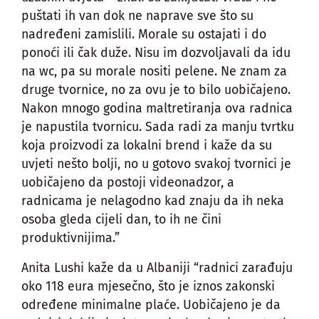
puštati ih van dok ne naprave sve što su
nadređeni zamislili. Morale su ostajati i do
ponoći ili čak duže. Nisu im dozvoljavali da idu
na wc, pa su morale nositi pelene. Ne znam za
druge tvornice, no za ovu je to bilo uobičajeno.
Nakon mnogo godina maltretiranja ova radnica
je napustila tvornicu. Sada radi za manju tvrtku
koja proizvodi za lokalni brend i kaže da su
uvjeti nešto bolji, no u gotovo svakoj tvornici je
uobičajeno da postoji videonadzor, a
radnicama je nelagodno kad znaju da ih neka
osoba gleda cijeli dan, to ih ne čini
produktivnijima.”
Anita Lushi kaže da u Albaniji “radnici zarađuju
oko 118 eura mjesečno, što je iznos zakonski
određene minimalne plaće. Uobičajeno je da