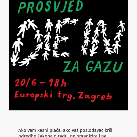
Ako vam kasni plaća, ako vaš poslodavac krši
odredbe Zakona o radu, ne organizira i ne