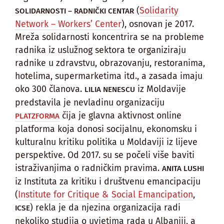
(
Solidarity
SOLIDARNOSTI – RADNIČKI CENTAR
Network – Workers’ Center
), osnovan je 2017.
Mreža solidarnosti koncentrira se na probleme
radnika iz uslužnog sektora te organiziraju
radnike u zdravstvu, obrazovanju, restoranima,
hotelima, supermarketima itd., a zasada imaju
oko 300 članova.
iz Moldavije
LILIA NENESCU
predstavila je nevladinu organizaciju
čija je glavna aktivnost online
PLATZFORMA
platforma koja donosi socijalnu, ekonomsku i
kulturalnu kritiku politika u Moldaviji iz lijeve
perspektive. Od 2017. su se počeli više baviti
istraživanjima o radničkim pravima.
ANITA LUSHI
iz Instituta za kritiku i društvenu emancipaciju
(
Institute for Critique & Social Emancipation
,
) rekla je da njezina organizacija radi
ICSE
nekoliko studija o uvjetima rada u Albaniji, a