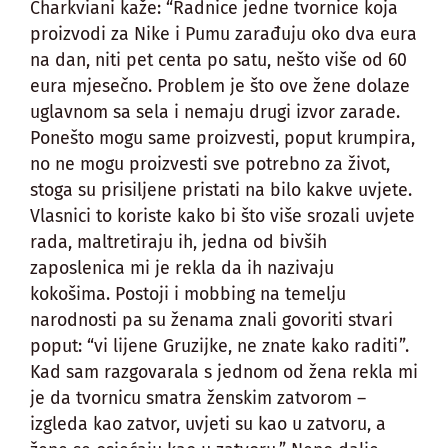
Charkviani kaže: “Radnice jedne tvornice koja
proizvodi za Nike i Pumu zarađuju oko dva eura
na dan, niti pet centa po satu, nešto više od 60
eura mjesečno. Problem je što ove žene dolaze
uglavnom sa sela i nemaju drugi izvor zarade.
Ponešto mogu same proizvesti, poput krumpira,
no ne mogu proizvesti sve potrebno za život,
stoga su prisiljene pristati na bilo kakve uvjete.
Vlasnici to koriste kako bi što više srozali uvjete
rada, maltretiraju ih, jedna od bivših
zaposlenica mi je rekla da ih nazivaju
kokošima. Postoji i mobbing na temelju
narodnosti pa su ženama znali govoriti stvari
poput: “vi lijene Gruzijke, ne znate kako raditi”.
Kad sam razgovarala s jednom od žena rekla mi
je da tvornicu smatra ženskim zatvorom –
izgleda kao zatvor, uvjeti su kao u zatvoru, a