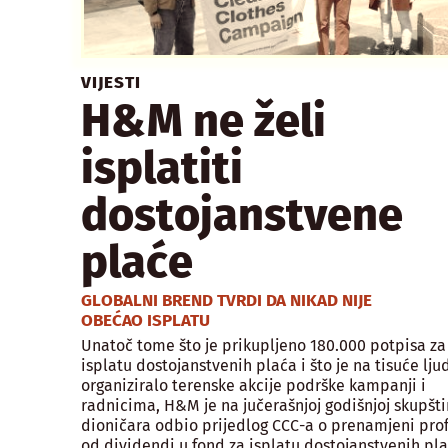
VIJESTI
H&M ne želi
isplatiti
dostojanstvene
plaće
GLOBALNI BREND TVRDI DA NIKAD NIJE
OBEĆAO ISPLATU
Unatoč tome što je prikupljeno 180.000 potpisa za
isplatu dostojanstvenih plaća i što je na tisuće lju
organiziralo terenske akcije podrške kampanji i
radnicima, H&M je na jučerašnjoj godišnjoj skupšti
dioničara odbio prijedlog CCC-a o prenamjeni prof
od dividendi u fond za isplatu dostojanstvenih pla