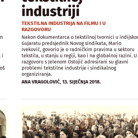
industriji
TEKSTILNA INDUSTRIJA NA FILMU I U
RAZGOVORU
an
Nakon dokumentarca o tekstilnoj tvornici u indijsk
Gujaratu predsjednik Novog sindikata, Mario
Iveković, govorio je o radničkim pravima u sektoru
 i
tekstila, u stanju u regiji, kao i na globalnoj razini. U
razgovoru s Jelenom Ostojić adresirani su glavni
oš
problemi tekstilne industrije i sindikalnog
organiziranja.
,
ANA VRAGOLOVIĆ
13. SIJEČNJA 2018.