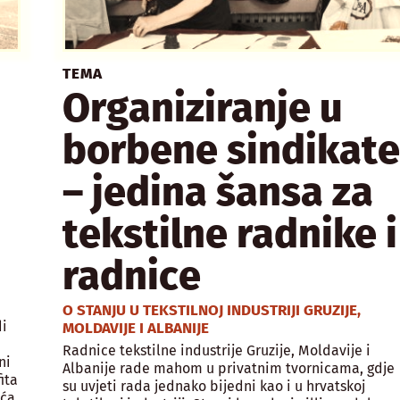
TEMA
Organiziranje u
borbene sindikat
– jedina šansa za
tekstilne radnike i
radnice
O STANJU U TEKSTILNOJ INDUSTRIJI GRUZIJE,
di
MOLDAVIJE I ALBANIJE
Radnice tekstilne industrije Gruzije, Moldavije i
ni
Albanije rade mahom u privatnim tvornicama, gdje
ita
su uvjeti rada jednako bijedni kao i u hrvatskoj
ća.