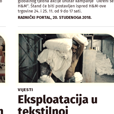
o
globalnog tjedna akcije unutar kampanje “Okreni se
H&M”. Štand će biti postavljen ispred H&M-ove
trgovine 24. i 25. 11. od 9 do 17 sati.
,
RADNIČKI PORTAL
20. STUDENOGA 2018.
VIJESTI
Eksploatacija u
h
tekstilnoj