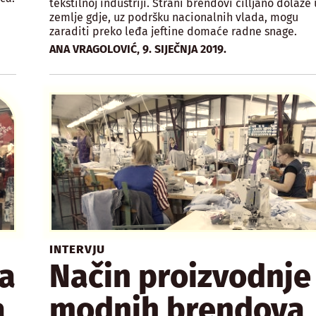
tekstilnoj industriji. Strani brendovi cilljano dolaze 
zemlje gdje, uz podršku nacionalnih vlada, mogu
zaraditi preko leđa jeftine domaće radne snage.
,
ANA VRAGOLOVIĆ
9. SIJEČNJA 2019.
INTERVJU
ja
Način proizvodnje
a
modnih brendova