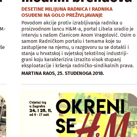
DESETINE MILIJUNA RADNICA I RADNIKA
OSUĐENI NA GOLO PREŽIVLJAVANJE
Povodom akcije protiv izrabljivanja radnika u
&M-
proizvodnom lancu H&M-a, portal Libela uradio je
intervju s našom članicom Anom Vragolović. Osim o
samom Radničkom portalu i temama koje su
iše
zastupljene na njemu, u razgovoru su se dotakli i
stanja u hrvatskoj i svjetskoj tekstilnoj industriji-
grani koju karakterizira izrazito visok stupanj
eksploatacije i kršenja radničko-sindikalnih prava.
,
MARTINA RAOS
25. STUDENOGA 2018.