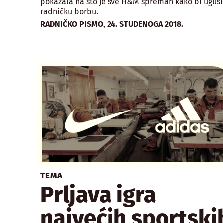
pokazala na što je sve H&M spreman kako bi uguši
radničku borbu.
,
RADNIČKO PISMO
24. STUDENOGA 2018.
TEMA
Prljava igra
najvećih sportski