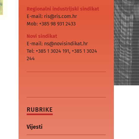
Regionalni industrijski sindikat
E-mail: ris@ris.com.hr
Mob: +385 98 931 2433
Novi sindikat
E-mail: ns@novisindikat.hr
Tel: +385 1 3024 191
,
+385 1 3024
244
RUBRIKE
,
Vijesti