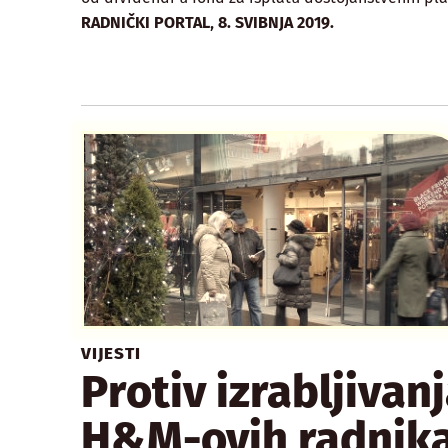
,
RADNIČKI PORTAL
8. SVIBNJA 2019.
VIJESTI
Protiv izrabljivan
H&M-ovih radnik