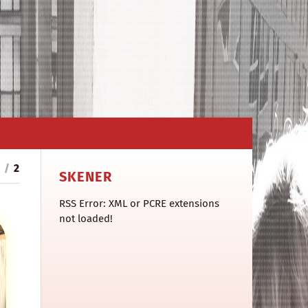
1
/
2
SKENER
RSS Error: XML or PCRE extensions
not loaded!