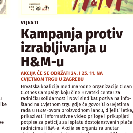
VIJESTI
Kampanja protiv
izrabljivanja u
H&M-u
AKCIJA ĆE SE ODRŽATI 24. I 25. 11. NA
CVJETNOM TRGU U ZAGREBU
Hrvatska koalicija međunarodne organizacije Clean
Clothes Campaign koju čine Hrvatski centar za
u
radničku solidarnost i Novi sindikat poziva na info-
ike
štand na Cvjetnom trgu gdje će govoriti o uvjetima
rada u H&M-ovom proizvodnom lancu, dijeliti letke
prikazivati informativne video priloge i prikupljati
be
potpise za peticiju za isplatu dostojanstvenih plaća
radnicima H&M-a. Akcija se organizira unutar