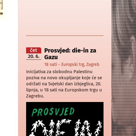
e
Prosvjed: die-in za
čet
20. 6.
Gazu
18 sati - Europski trg, Zagreb
Inicijativa za slobodnu Palestinu
poziva na novo okupljanje koje će se
održati na Svjetski dan izbjeglica, 20.
lipnja, u 18 sati na Europskom trgu u
Zagrebu.