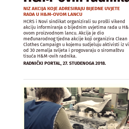
NIZ AKCIJA KOJE ADRESIRAJU BIJEDNE UVJETE
RADA U H&M-OVOM LANCU
HCRS i Novi sindikat organizirali su prošli vikend
akciju informiranja o bijednim uvjetima rada u H
ovom proizvodnom lancu. Akcija je dio
međunarodnog tjedna akcije koji organizira Clean
Clothes Campaign u kojemu sudjeluju aktivisti iz v
od 30 zemalja svijeta i progovaraju o siromaštvu
tisuća H&M-ovih radnika.
,
RADNIČKI PORTAL
27. STUDENOGA 2018.