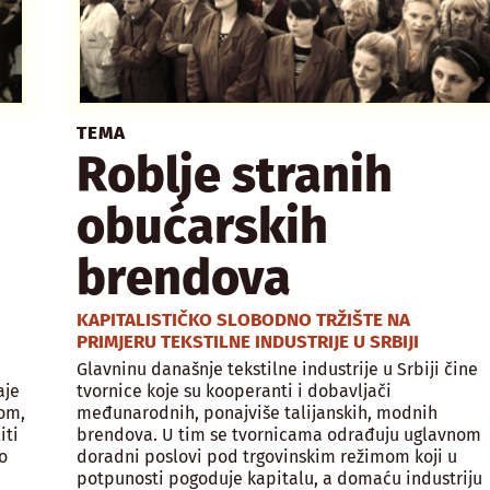
TEMA
Roblje stranih
obućarskih
brendova
KAPITALISTIČKO SLOBODNO TRŽIŠTE NA
PRIMJERU TEKSTILNE INDUSTRIJE U SRBIJI
Glavninu današnje tekstilne industrije u Srbiji čine
aje
tvornice koje su kooperanti i dobavljači
jom,
međunarodnih, ponajviše talijanskih, modnih
iti
brendova. U tim se tvornicama odrađuju uglavnom
o
doradni poslovi pod trgovinskim režimom koji u
potpunosti pogoduje kapitalu, a domaću industriju