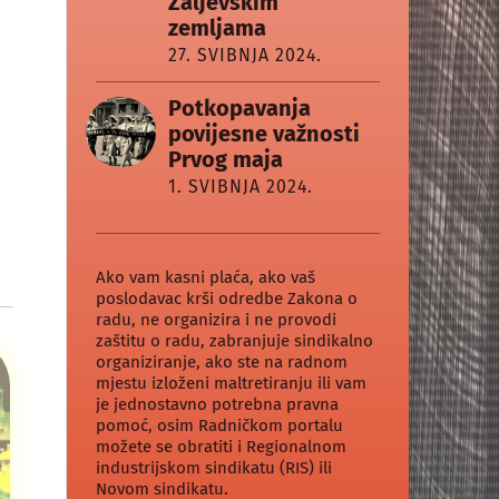
Zaljevskim
zemljama
27. SVIBNJA 2024.
Potkopavanja
povijesne važnosti
Prvog maja
1. SVIBNJA 2024.
Ako vam kasni plaća, ako vaš
poslodavac krši odredbe Zakona o
radu, ne organizira i ne provodi
zaštitu o radu, zabranjuje sindikalno
organiziranje, ako ste na radnom
mjestu izloženi maltretiranju ili vam
je jednostavno potrebna pravna
pomoć, osim Radničkom portalu
možete se obratiti i Regionalnom
industrijskom sindikatu (RIS) ili
Novom sindikatu.