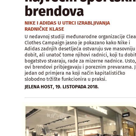
brendova
NIKE I ADIDAS U UTRCI IZRABLJIVANJA
RADNIČKE KLASE
U nedavnoj studiji međunarodne organizacije Cle
Clothes Campaign jasno je pokazano kako Nike i
Adidas zadnjih desetljeća ostvaruju sve masovniju
dobit, ali unatoč tome njihovi radnici, koji tu dobit
bogatstvo stvaraju, rade za mizerne nadnice. Usto,
ovi brendovi pribjegavaju i poreznim prevarama. J
jedan od primjera na koji način kapitalističko
slobodno tržište funkcionira u praksi.
,
JELENA HOST
19. LISTOPADA 2018.