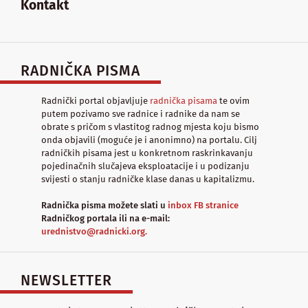
Kontakt
RADNIČKA PISMA
Radnički portal objavljuje
radnička pisama
te ovim
putem pozivamo sve radnice i radnike da nam se
obrate s pričom s vlastitog radnog mjesta koju bismo
onda objavili (moguće je i anonimno) na portalu. Cilj
radničkih pisama jest u konkretnom raskrinkavanju
pojedinačnih slučajeva eksploatacije i u podizanju
svijesti o stanju radničke klase danas u kapitalizmu.
Radnička pisma možete slati u
inbox FB stranice
Radničkog portala ili na e-mail:
urednistvo@radnicki.org.
NEWSLETTER