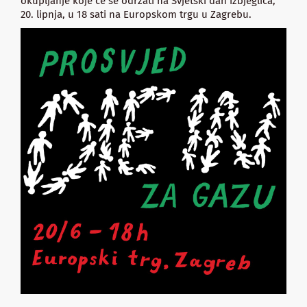
okupljanje koje će se održati na Svjetski dan izbjeglica,
20. lipnja, u 18 sati na Europskom trgu u Zagrebu.