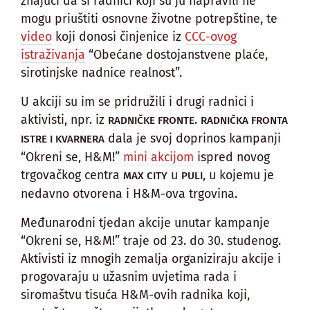
znajući da si radnici koji su ju napravili ne
mogu priuštiti osnovne životne potrepštine, te
video
koji donosi činjenice iz
CCC-ovog
istraživanja
“Obećane dostojanstvene plaće,
sirotinjske nadnice realnost”.
U akciji su im se pridružili i drugi radnici i
aktivisti, npr. iz
.
RADNIČKE FRONTE
RADNIČKA FRONTA
dala je svoj doprinos kampanji
ISTRE I KVARNERA
“Okreni se, H&M!”
mini akcijom
ispred novog
trgovačkog centra
u
, u kojemu je
MAX CITY
PULI
nedavno otvorena i H&M-ova trgovina.
Međunarodni tjedan akcije unutar kampanje
“Okreni se, H&M!” traje od 23. do 30. studenog.
Aktivisti iz mnogih zemalja organiziraju akcije i
progovaraju u užasnim uvjetima rada i
siromaštvu tisuća H&M-ovih radnika koji,