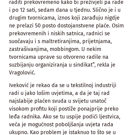
raditi prekovremeno kako bi preživjeli pa rade
i po 12 sati, sedam dana u tjednu. Slično je i u
drugim tvornicama, iznos koji zarađuju nigdje
ne prelazi 50 posto dostojanstvene plaće. Osim
prekovremenih i niskih satnica, radnici se
suočavaju i s maltretiranjima, prijetnjama,
zastrašivanjima, mobbingom. U nekim
tvornicama uprave su otvoreno radile na
suzbijanju organiziranja u sindikat”, rekla je
Vragolović.
Iveković je rekao da se u tekstilnoj industriji
radi u jako lošim uvjetima, a da je taj rad
najslabije plaćen svuda u svijetu unatoč
visokom profitu koji postiže ponajprije preko
leđa radnika. Ako se tu uspije podići ljestvica,
veća je mogućnost poboljšanja uvjeta rada
ukupno. Kao problem je istaknuo to što se u