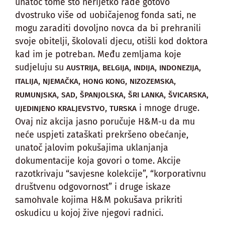
unatoč tome što nerijetko rade gotovo
dvostruko više od uobičajenog fonda sati, ne
mogu zaraditi dovoljno novca da bi prehranili
svoje obitelji, školovali djecu, otišli kod doktora
kad im je potreban. Među zemljama koje
sudjeluju su
,
,
,
,
AUSTRIJA
BELGIJA
INDIJA
INDONEZIJA
,
,
,
,
ITALIJA
NJEMAČKA
HONG KONG
NIZOZEMSKA
,
,
,
,
,
RUMUNJSKA
SAD
ŠPANJOLSKA
ŠRI LANKA
ŠVICARSKA
,
i mnoge druge.
UJEDINJENO KRALJEVSTVO
TURSKA
Ovaj niz akcija jasno poručuje H&M-u da mu
neće uspjeti zataškati prekršeno obećanje,
unatoč jalovim pokušajima uklanjanja
dokumentacije koja govori o tome. Akcije
razotkrivaju “savjesne kolekcije”, “korporativnu
društvenu odgovornost” i druge iskaze
samohvale kojima H&M pokušava prikriti
oskudicu u kojoj žive njegovi radnici.