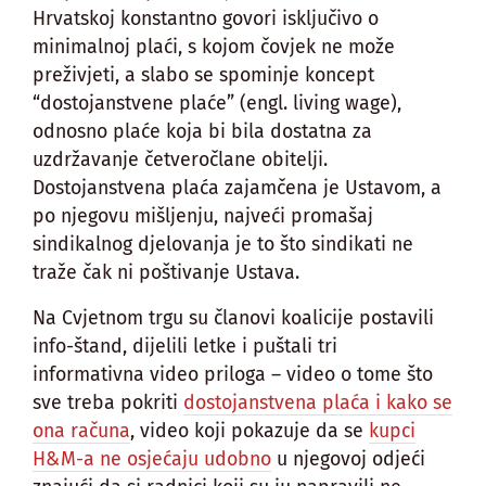
Hrvatskoj konstantno govori isključivo o
minimalnoj plaći, s kojom čovjek ne može
preživjeti, a slabo se spominje koncept
“dostojanstvene plaće” (engl. living wage),
odnosno plaće koja bi bila dostatna za
uzdržavanje četveročlane obitelji.
Dostojanstvena plaća zajamčena je Ustavom, a
po njegovu mišljenju, najveći promašaj
sindikalnog djelovanja je to što sindikati ne
traže čak ni poštivanje Ustava.
Na Cvjetnom trgu su članovi koalicije postavili
info-štand, dijelili letke i puštali tri
informativna video priloga – video o tome što
sve treba pokriti
dostojanstvena plaća i kako se
ona računa
, video koji pokazuje da se
kupci
H&M-a ne osjećaju udobno
u njegovoj odjeći