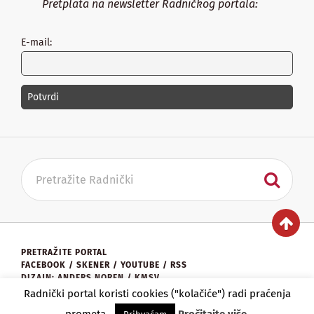
Pretplata na newsletter Radničkog portala:
E-mail:
PRETRAŽITE PORTAL
FACEBOOK
/
SKENER
/
YOUTUBE
/
RSS
DIZAJN: ANDERS NOREN / KMSV
KONTAKT:
UREDNISTVO@RADNICKI.ORG
Radnički portal koristi cookies ("kolačiće") radi praćenja
★
RADNIČKI PORTAL
2026.