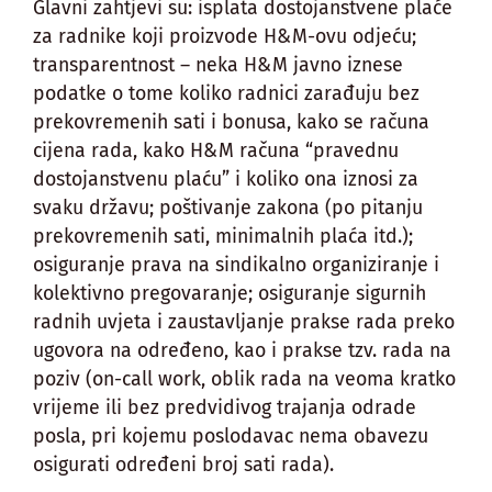
Glavni zahtjevi su: isplata dostojanstvene plaće
za radnike koji proizvode H&M-ovu odjeću;
transparentnost – neka H&M javno iznese
podatke o tome koliko radnici zarađuju bez
prekovremenih sati i bonusa, kako se računa
cijena rada, kako H&M računa “pravednu
dostojanstvenu plaću” i koliko ona iznosi za
svaku državu; poštivanje zakona (po pitanju
prekovremenih sati, minimalnih plaća itd.);
osiguranje prava na sindikalno organiziranje i
kolektivno pregovaranje; osiguranje sigurnih
radnih uvjeta i zaustavljanje prakse rada preko
ugovora na određeno, kao i prakse tzv. rada na
poziv (on-call work, oblik rada na veoma kratko
vrijeme ili bez predvidivog trajanja odrade
posla, pri kojemu poslodavac nema obavezu
osigurati određeni broj sati rada).