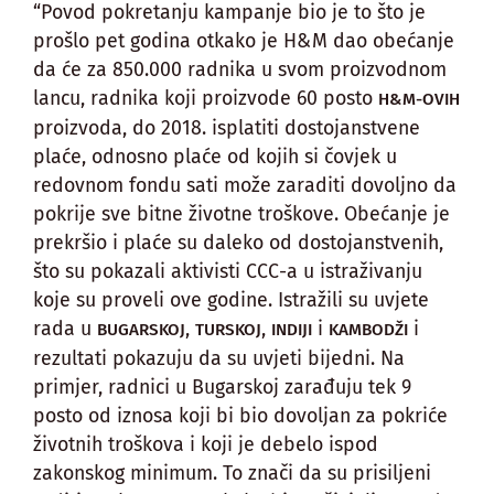
“Povod pokretanju kampanje bio je to što je
prošlo pet godina otkako je H&M dao obećanje
da će za 850.000 radnika u svom proizvodnom
lancu, radnika koji proizvode 60 posto
H&M-OVIH
proizvoda, do 2018. isplatiti dostojanstvene
plaće, odnosno plaće od kojih si čovjek u
redovnom fondu sati može zaraditi dovoljno da
pokrije sve bitne životne troškove. Obećanje je
prekršio i plaće su daleko od dostojanstvenih,
što su pokazali aktivisti CCC-a u istraživanju
koje su proveli ove godine. Istražili su uvjete
rada u
,
,
i
i
BUGARSKOJ
TURSKOJ
INDIJI
KAMBODŽI
rezultati pokazuju da su uvjeti bijedni. Na
primjer, radnici u Bugarskoj zarađuju tek 9
posto od iznosa koji bi bio dovoljan za pokriće
životnih troškova i koji je debelo ispod
zakonskog minimum. To znači da su prisiljeni