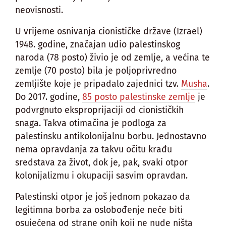
neovisnosti.
U vrijeme osnivanja cionističke države (Izrael)
1948. godine, značajan udio palestinskog
naroda (78 posto) živio je od zemlje, a većina te
zemlje (70 posto) bila je poljoprivredno
zemljište koje je pripadalo zajednici tzv.
Musha
.
Do 2017. godine,
85 posto palestinske zemlje
je
podvrgnuto eksproprijaciji od cionističkih
snaga. Takva otimačina je podloga za
palestinsku antikolonijalnu borbu. Jednostavno
nema opravdanja za takvu očitu krađu
sredstava za život, dok je, pak, svaki otpor
kolonijalizmu i okupaciji sasvim opravdan.
Palestinski otpor je još jednom pokazao da
legitimna borba za oslobođenje neće biti
osujećena od strane onih koji ne nude ništa