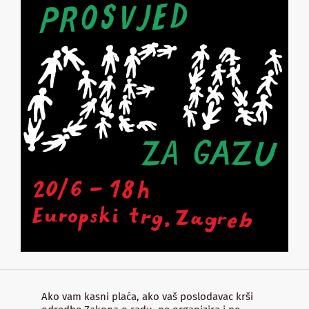
Ako vam kasni plaća, ako vaš poslodavac krši