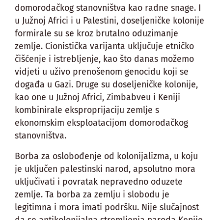
domorodačkog stanovništva kao radne snage. I
u Južnoj Africi i u Palestini, doseljeničke kolonije
formirale su se kroz brutalno oduzimanje
zemlje. Cionistička varijanta uključuje etničko
čišćenje i istrebljenje, kao što danas možemo
vidjeti u uživo prenošenom genocidu koji se
događa u Gazi. Druge su doseljeničke kolonije,
kao one u Južnoj Africi, Zimbabveu i Keniji
kombinirale eksproprijaciju zemlje s
ekonomskim eksploatacijom domorodačkog
stanovništva.
Borba za oslobođenje od kolonijalizma, u koju
je uključen palestinski narod, apsolutno mora
uključivati i povratak nepravedno oduzete
zemlje. Ta borba za zemlju i slobodu je
legitimna i mora imati podršku. Nije slučajnost
da se antikolonijalna stremljenja naroda Kenije