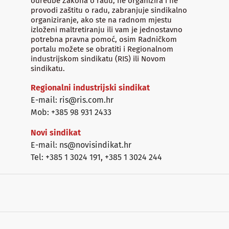
odredbe Zakona o radu, ne organizira i ne
provodi zaštitu o radu, zabranjuje sindikalno
organiziranje, ako ste na radnom mjestu
izloženi maltretiranju ili vam je jednostavno
potrebna pravna pomoć, osim Radničkom
portalu možete se obratiti i Regionalnom
industrijskom sindikatu (RIS) ili Novom
sindikatu.
Regionalni industrijski sindikat
E-mail: ris@ris.com.hr
Mob: +385 98 931 2433
Novi sindikat
E-mail: ns@novisindikat.hr
Tel: +385 1 3024 191
,
+385 1 3024 244