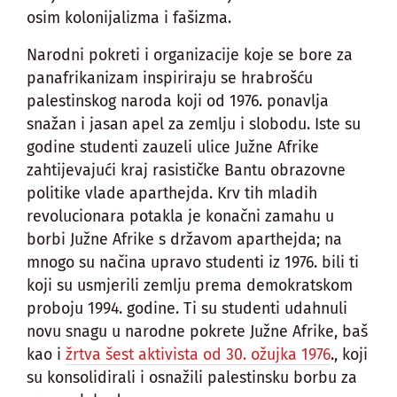
osim kolonijalizma i fašizma.
Narodni pokreti i organizacije koje se bore za
panafrikanizam inspiriraju se hrabrošću
palestinskog naroda koji od 1976. ponavlja
snažan i jasan apel za zemlju i slobodu. Iste su
godine studenti zauzeli ulice Južne Afrike
zahtijevajući kraj rasističke Bantu obrazovne
politike vlade aparthejda. Krv tih mladih
revolucionara potakla je konačni zamahu u
borbi Južne Afrike s državom aparthejda; na
mnogo su načina upravo studenti iz 1976. bili ti
koji su usmjerili zemlju prema demokratskom
proboju 1994. godine. Ti su studenti udahnuli
novu snagu u narodne pokrete Južne Afrike, baš
kao i
žrtva šest aktivista od 30. ožujka 1976
., koji
su konsolidirali i osnažili palestinsku borbu za