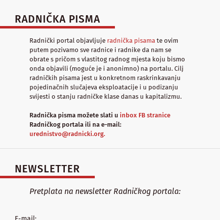
RADNIČKA PISMA
Radnički portal objavljuje
radnička pisama
te ovim
putem pozivamo sve radnice i radnike da nam se
obrate s pričom s vlastitog radnog mjesta koju bismo
onda objavili (moguće je i anonimno) na portalu. Cilj
radničkih pisama jest u konkretnom raskrinkavanju
pojedinačnih slučajeva eksploatacije i u podizanju
svijesti o stanju radničke klase danas u kapitalizmu.
Radnička pisma možete slati u
inbox FB stranice
Radničkog portala ili na e-mail:
urednistvo@radnicki.org.
NEWSLETTER
Pretplata na newsletter Radničkog portala:
E-mail: