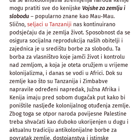
mogu pratiti sve do kenijske
Vojske za zemlju i
slobodu
– popularno znane kao Mau-Mau.
Slično,
seljaci u Tanzaniji
nas kontinuirano
podsjećaju da je zemlja život. Sposobnost da se
osigura socijalna reprodukcija naših obitelji i
zajednica je u središtu borbe za slobodu. Ta
borba za vlasništvo koje jamči život i kontrolu
nad zemljom, a koja je oteta oružjem u vrijeme
kolonijalizma, i danas se vodi u Africi. Dok su
zemlje kao što su Tanzanija i Zimbabve
napravile određeni napredak, Južna Afrika i
Kenija imaju pred sobom dugačak put kako bi
poništile nasljeđe kolonijalnog otuđenja zemlje.
Zbog toga se otpor naroda povijesne Palestine
treba shvaćati kao duboko ukorijenjen u dugu i
aktualnu tradiciju antikolonijalne borbe za
povratak zemlje, dostojanstva i istinske