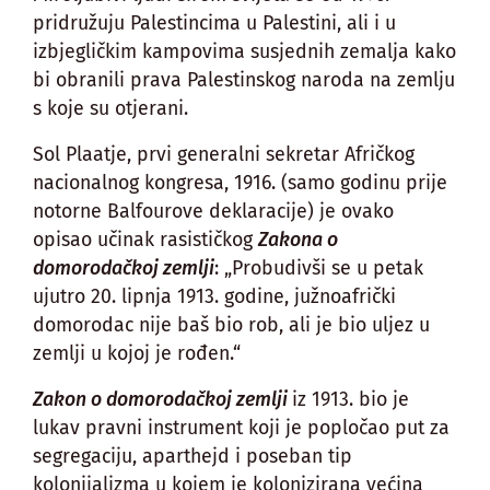
pridružuju Palestincima u Palestini, ali i u
izbjegličkim kampovima susjednih zemalja kako
bi obranili prava Palestinskog naroda na zemlju
s koje su otjerani.
Sol Plaatje, prvi generalni sekretar Afričkog
nacionalnog kongresa, 1916. (samo godinu prije
notorne Balfourove deklaracije) je ovako
opisao učinak rasističkog
Zakona o
domorodačkoj zemlji
: „Probudivši se u petak
ujutro 20. lipnja 1913. godine, južnoafrički
domorodac nije baš bio rob, ali je bio uljez u
zemlji u kojoj je rođen.“
Zakon o domorodačkoj zemlji
iz 1913. bio je
lukav pravni instrument koji je popločao put za
segregaciju, aparthejd i poseban tip
kolonijalizma u kojem je kolonizirana većina