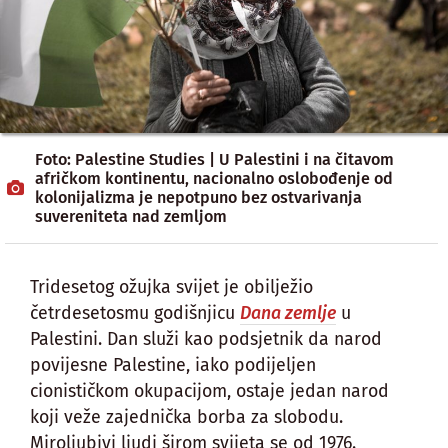
Foto: Palestine Studies | U Palestini i na čitavom
afričkom kontinentu, nacionalno oslobođenje od
kolonijalizma je nepotpuno bez ostvarivanja
suvereniteta nad zemljom
Tridesetog ožujka svijet je obilježio
četrdesetosmu godišnjicu
Dana zemlje
u
Palestini. Dan služi kao podsjetnik da narod
povijesne Palestine, iako podijeljen
cionističkom okupacijom, ostaje jedan narod
koji veže zajednička borba za slobodu.
Miroljubivi ljudi širom svijeta se od 1976.