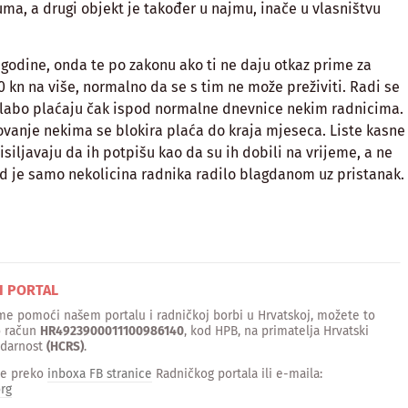
uma, a drugi objekt je također u najmu, inače u vlasništvu
godine, onda te po zakonu ako ti ne daju otkaz prime za
0 kn na više, normalno da se s tim ne može preživiti. Radi se
abo plaćaju čak ispod normalne dnevnice nekim radnicima.
vanje nekima se blokira plaća do kraja mjeseca. Liste kasne
siljavaju da ih potpišu kao da su ih dobili na vrijeme, a ne
d je samo nekolicina radnika radilo blagdanom uz pristanak.
I PORTAL
time pomoći našem portalu i radničkoj borbi u Hrvatskoj, možete to
o račun
HR4923900011100986140
, kod HPB, na primatelja Hrvatski
idarnost
(HCRS)
.
te preko
inboxa FB stranice
Radničkog portala ili e-maila:
rg