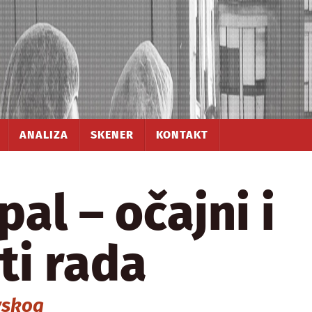
ANALIZA
SKENER
KONTAKT
al – očajni i
ti rada
vskog