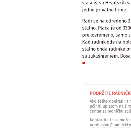
vlasništvu Hrvatskih š
jedne privatne firme.
Radi se na određeno 3 
stalno. Plaća je od 330
prekovremeno, samo sl
Kad radnik ode na bolo
stalno onda radnike pri
sa zakašnjenjem. Dosa
PODRŽITE RADNIČK
Ako želite donirati i 
učiniti uplatom na žir
centar za radničku sol
Kontaktirati nas može
urednistvo@radnicki.o