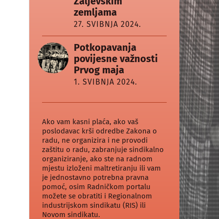
Zaljevskim
zemljama
27. SVIBNJA 2024.
Potkopavanja
povijesne važnosti
Prvog maja
1. SVIBNJA 2024.
Ako vam kasni plaća, ako vaš
poslodavac krši odredbe Zakona o
radu, ne organizira i ne provodi
zaštitu o radu, zabranjuje sindikalno
organiziranje, ako ste na radnom
mjestu izloženi maltretiranju ili vam
je jednostavno potrebna pravna
pomoć, osim Radničkom portalu
možete se obratiti i Regionalnom
industrijskom sindikatu (RIS) ili
Novom sindikatu.