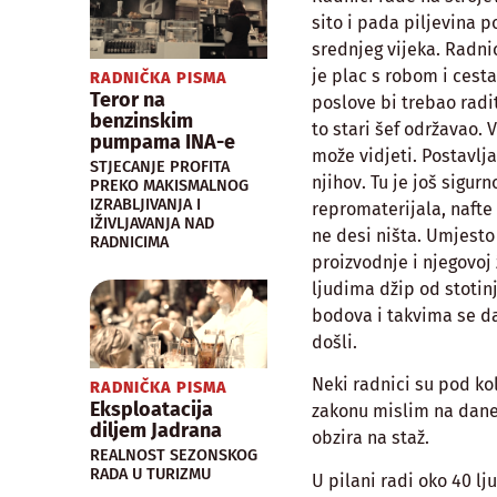
sito i pada piljevina p
srednjeg vijeka. Radni
je plac s robom i cesta
RADNIČKA PISMA
Teror na
poslove bi trebao radit
benzinskim
to stari šef održavao. 
pumpama INA-e
može vidjeti. Postavlj
STJECANJE PROFITA
njihov. Tu je još sigurn
PREKO MAKISMALNOG
IZRABLJIVANJA I
repromaterijala, nafte i
IŽIVLJAVANJA NAD
ne desi ništa. Umjesto 
RADNICIMA
proizvodnje i njegovoj 
ljudima džip od stotinj
bodova i takvima se daj
došli.
Neki radnici su pod kol
RADNIČKA PISMA
Eksploatacija
zakonu mislim na dane,
diljem Jadrana
obzira na staž.
REALNOST SEZONSKOG
RADA U TURIZMU
U pilani radi oko 40 l