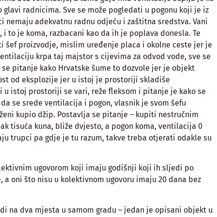
o glavi radnicima. Sve se može pogledati u pogonu koji je iz
ci nemaju adekvatnu radnu odjeću i zaštitna sredstva. Vani
, i to je koma, razbacani kao da ih je poplava donesla. Te
i šef proizvodje, mislim uređenje placa i okolne ceste jer je
Ventilaciju krpa taj majstor s cijevima za odvod vode, sve se
a se pitanje kako Hrvatske šume to dozvole jer je objekt
ost od eksplozije jer u istoj je prostoriji skladiše
 u istoj prostoriji se vari, reže fleksom i pitanje je kako se
da se srede ventilacija i pogon, vlasnik je svom šefu
ženi kupio džip. Postavlja se pitanje – kupiti nestručnim
ak tisuća kuna, bliže dvjesto, a pogon koma, ventilacija 0
u trupci pa gdje je tu razum, takve treba otjerati odakle su
ektivnim ugovorom koji imaju godišnji koji ih sljedi po
 a oni što nisu u kolektivnom ugovoru imaju 20 dana bez
judi na dva mjesta u samom gradu – jedan je opisani objekt u