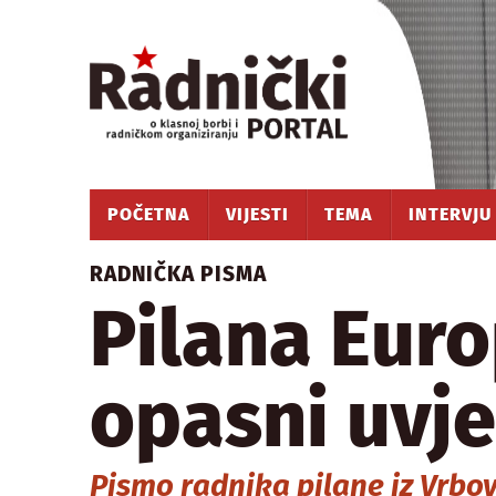
POČETNA
VIJESTI
TEMA
INTERVJU
RADNIČKA PISMA
Pilana Europ
opasni uvje
Pismo radnika pilane iz Vrbo