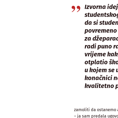
Izvorna ide
studentskog
da si stude
povremeno 
za džeparac
radi puno 
vrijeme kak
otplatio šk
u kojem se 
konačnici 
kvalitetno p
zamoliti da ostanemo 
– ja sam predala ugovo