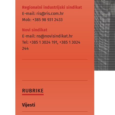
Regionalni industrijski sindikat
E-mail: ris@ris.com.hr
Mob: +385 98 931 2433
Novi sindikat
E-mail: ns@novisindikat.hr
Tel: +385 1 3024 191
,
+385 1 3024
244
RUBRIKE
Vijesti