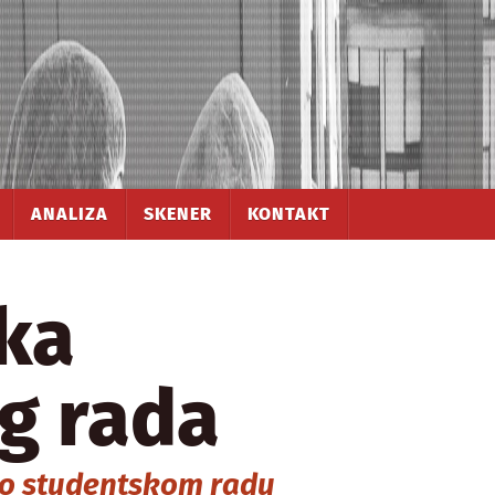
ANALIZA
SKENER
KONTAKT
ka
g rada
e o studentskom radu