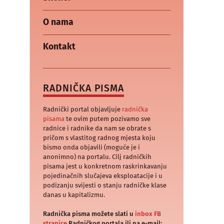
O nama
Kontakt
RADNIČKA PISMA
Radnički portal objavljuje
radnička
pisama
te ovim putem pozivamo sve
radnice i radnike da nam se obrate s
pričom s vlastitog radnog mjesta koju
bismo onda objavili (moguće je i
anonimno) na portalu. Cilj radničkih
pisama jest u konkretnom raskrinkavanju
pojedinačnih slučajeva eksploatacije i u
podizanju svijesti o stanju radničke klase
danas u kapitalizmu.
Radnička pisma možete slati u
inbox FB
stranice
Radničkog portala ili na e-mail: