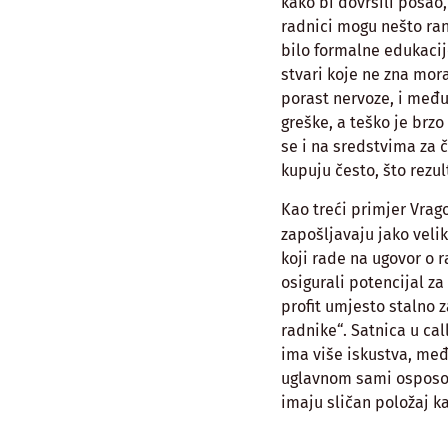
kako bi dovršili posao,
radnici mogu nešto rani
bilo formalne edukacij
stvari koje ne zna mora
porast nervoze, i među
greške, a teško je brzo
se i na sredstvima za 
kupuju često, što rezu
Kao treći primjer Vrag
zapošljavaju jako veli
koji rade na ugovor o r
osigurali potencijal za 
profit umjesto stalno 
radnike“. Satnica u cal
ima više iskustva, međ
uglavnom sami osposob
imaju sličan položaj ka