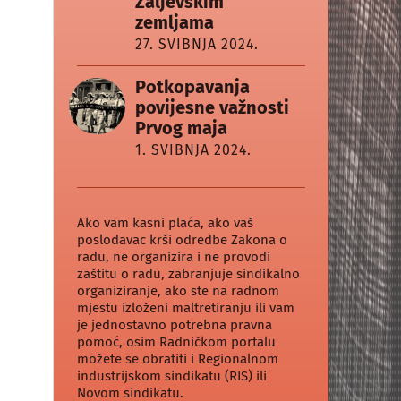
Zaljevskim
zemljama
27. SVIBNJA 2024.
Potkopavanja
povijesne važnosti
Prvog maja
1. SVIBNJA 2024.
Ako vam kasni plaća, ako vaš
poslodavac krši odredbe Zakona o
radu, ne organizira i ne provodi
zaštitu o radu, zabranjuje sindikalno
organiziranje, ako ste na radnom
mjestu izloženi maltretiranju ili vam
je jednostavno potrebna pravna
pomoć, osim Radničkom portalu
možete se obratiti i Regionalnom
industrijskom sindikatu (RIS) ili
Novom sindikatu.