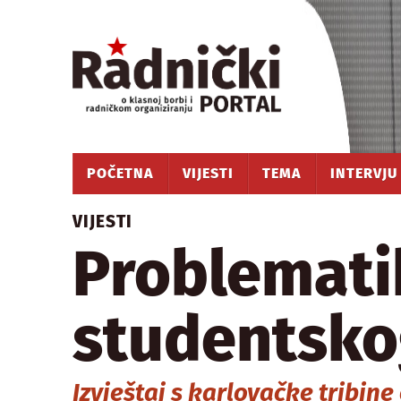
POČETNA
VIJESTI
TEMA
INTERVJU
VIJESTI
Problemati
studentsko
Izvještaj s karlovačke tribin