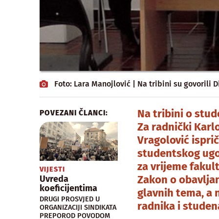
Foto: Lara Manojlović | Na tribini su govorili 
Na tribini o stud
POVEZANI ČLANCI:
Za radnički Karl
Vragolović ispri
studentskog ugov
za vrijeme fakult
VIJESTI
Zakon o obavljan
Uvreda
koeficijentima
glavnih tema, a n
DRUGI PROSVJED U
radnika i studen
ORGANIZACIJI SINDIKATA
PREPOROD POVODOM