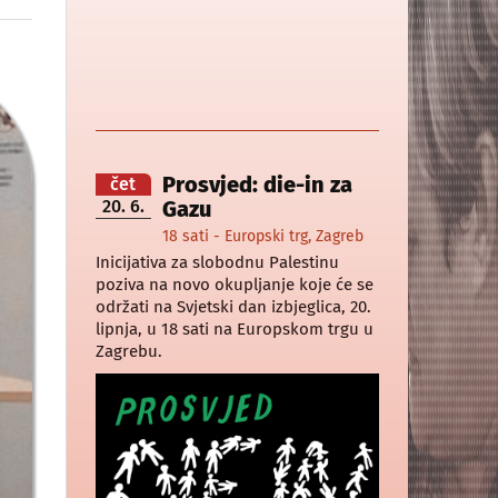
Prosvjed: die-in za
čet
20. 6.
Gazu
18 sati - Europski trg, Zagreb
Inicijativa za slobodnu Palestinu
poziva na novo okupljanje koje će se
održati na Svjetski dan izbjeglica, 20.
lipnja, u 18 sati na Europskom trgu u
Zagrebu.