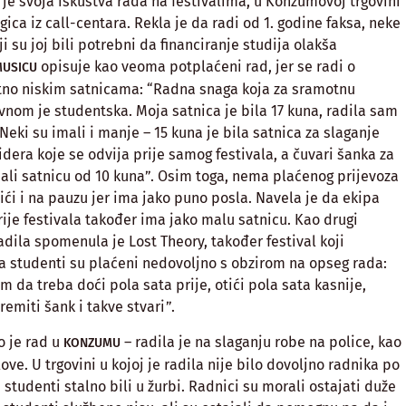
 je svoja iskustva rada na festivalima, u Konzumovoj trgovini
egica iz call-centara. Rekla je da radi od 1. godine faksa, neke
 su joj bili potrebni da financiranje studija olakša
opisuje kao veoma potplaćeni rad, jer se radi o
MUSICU
no niskim satnicama: “Radna snaga koja za sramotnu
vnom je studentska. Moja satnica je bila 17 kuna, radila sam
Neki su imali i manje – 15 kuna je bila satnica za slaganje
idera koje se odvija prije samog festivala, a čuvari šanka za
mali satnicu od 10 kuna”. Osim toga, nema plaćenog prijevoza
tići i na pauzu jer ima jako puno posla. Navela je da ekipa
rije festivala također ima jako malu satnicu. Kao drugi
adila spomenula je Lost Theory, također festival koji
, a studenti su plaćeni nedovoljno s obzirom na opseg rada:
im da treba doći pola sata prije, otići pola sata kasnije,
emiti šank i takve stvari”.
o je rad u
– radila je na slaganju robe na police, kao
KONZUMU
ove. U trgovini u kojoj je radila nije bilo dovoljno radnika po
i studenti stalno bili u žurbi. Radnici su morali ostajati duže