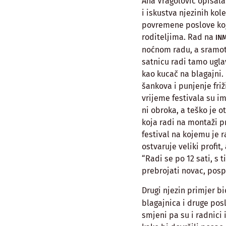
Ana Vragolović opisala
i iskustva njezinih kol
povremene poslove koji
roditeljima. Rad na
IN
noćnom radu, a sramot
satnicu radi tamo ugla
kao kucač na blagajni. 
šankova i punjenje friž
vrijeme festivala su i
ni obroka, a teško je o
koja radi na montaži p
festival na kojemu je r
ostvaruje veliki profit
“Radi se po 12 sati, s t
prebrojati novac, pospr
Drugi njezin primjer bi
blagajnica i druge posl
smjeni pa su i radnici 