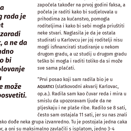
započela također na prvoj godini faksa, a
ja
počela je raditi kako bi sudjelovala u
 rada je
prihodima za kućanstvo, pomogla
nt
roditeljima i kako bi sebi mogla priuštiti
zaradi
neke stvari. Naglasila je da je ostala
studirati u Karlovcu jer joj roditelji nisu
, a ne da
mogli isfinancirati studiranje u nekom
radno
drugom gradu, a uz studij u drugom gradu
o bi
teško bi mogla i raditi toliko da si može
olovanje
sve sama plaćati.
u
“Prvi posao koji sam radila bio je u
ne može
(slatkovodni akvarij Karlovac,
AQUATICI
op.a.). Radila sam kao čuvar reda i mira u
osvetiti.
smislu da upozoravam ljude da ne
pljeskaju i ne plaše ribe. Radilo se 8 sati,
često sam ostajala 11 sati, jer su nas znali
ako dođe neka grupa izvanredno. Tu je postojala jedna caka
r, a oni su maksimalno zavlačili s isplatom, jedno 3-4