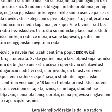
 studenti službeno nisu, ali su ostajali da pomognu pa da i
je otići kući. S radom na blagajni je bilo problema jer nije
e, nego su joj iskusnije kolegice rekle samo osnove pa se za
la dovikivati s kolegicom s prve blagajne, što je utjecalo na
 radnicima i među kupcima, jer kupci žele brzinu i rad bez
 raditi bez iskustva. Uz to što su radničke plaće male, štedi
čišćenje koja radnice moraju same kupovati, pa ih ni ne
ltira nehigijenskim uvjetima rada.
olović je navela rad u call centrima poput
koji
ISKONA
k broj studenata. Svake godine imaju fazu otpuštanja radnika
adu da bi „kako oni kažu, očuvali operativnu učinkovitost i
dugoročni i održivi rast, u prijevodu, da bi ostvarili veći
zaposlenih radnika zapošljavaju studente i agencijske
l centrima većinom je 18 kuna i trebala bi rasti što student
utim, većinom ostaje taj iznos, osim toga, studenti se
ljavaju, nema plaćenog obroka, nema prijevoza i uglavnom
o i agencijski radnici.
Lara Manojlović rekla je da je s radom