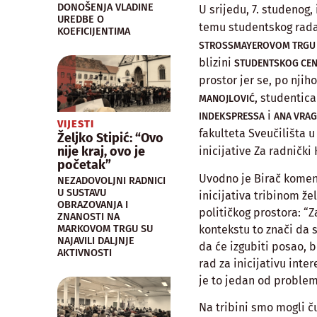
DONOŠENJA VLADINE
U srijedu, 7. studenog, 
UREDBE O
temu studentskog rada.
KOEFICIJENTIMA
STROSSMAYEROVOM TRGU 
blizini
STUDENTSKOG CEN
prostor jer se, po njiho
, studentic
MANOJLOVIĆ
i
INDEKSPRESSA
ANA VRA
VIJESTI
fakulteta Sveučilišta 
Željko Stipić: “Ovo
nije kraj, ovo je
inicijative Za radnički
početak”
Uvodno je Birač koment
NEZADOVOLJNI RADNICI
U SUSTAVU
inicijativa tribinom že
OBRAZOVANJA I
političkog prostora: “Z
ZNANOSTI NA
MARKOVOM TRGU SU
kontekstu to znači da 
NAJAVILI DALJNJE
da će izgubiti posao, b
AKTIVNOSTI
rad za inicijativu int
je to jedan od proble
Na tribini smo mogli č