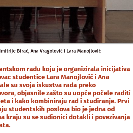
Dimitrije Birač, Ana Vragolović i Lara Manojlović
entskom radu koju je organizirala inicijativa
ovac studentice Lara Manojlović i Ana
čale su svoja iskustva rada preko
ora, objasnile zašto su uopće počele raditi
eta i kako kombiniraju rad i studiranje. Prvi
ju studentskih poslova bio je jedna od
a kraju su se sudionici dotakli i povezivanja
ata.