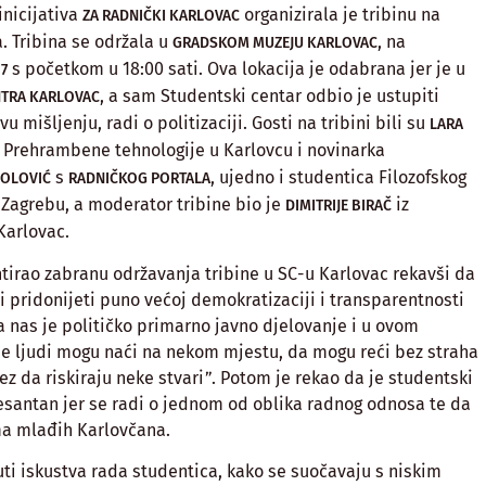
inicijativa
organizirala je tribinu na
ZA RADNIČKI KARLOVAC
 Tribina se održala u
, na
GRADSKOM MUZEJU KARLOVAC
s početkom u 18:00 sati. Ova lokacija je odabrana jer je u
7
, a sam Studentski centar odbio je ustupiti
TRA KARLOVAC
vu mišljenju, radi o politizaciji. Gosti na tribini bili su
LARA
a Prehrambene tehnologije u Karlovcu i novinarka
s
, ujedno i studentica Filozofskog
GOLOVIĆ
RADNIČKOG PORTALA
u Zagrebu, a moderator tribine bio je
iz
DIMITRIJE BIRAČ
 Karlovac.
irao zabranu održavanja tribine u SC-u Karlovac rekavši da
li pridonijeti puno većoj demokratizaciji i transparentnosti
a nas je političko primarno javno djelovanje i u ovom
se ljudi mogu naći na nekom mjestu, da mogu reći bez straha
ez da riskiraju neke stvari”. Potom je rekao da je studentski
eresantan jer se radi o jednom od oblika radnog odnosa te da
ma mlađih Karlovčana.
uti iskustva rada studentica, kako se suočavaju s niskim