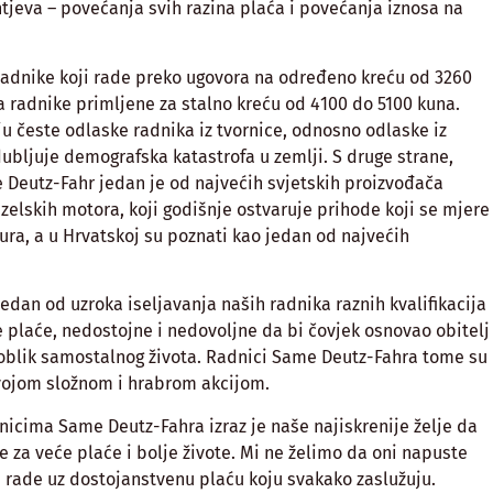
jeva – povećanja svih razina plaća i povećanja iznosa na
 radnike koji rade preko ugovora na određeno kreću od 3260
a radnike primljene za stalno kreću od 4100 do 5100 kuna.
u česte odlaske radnika iz tvornice, odnosno odlaske iz
ubljuje demografska katastrofa u zemlji. S druge strane,
e Deutz-Fahr jedan je od najvećih svjetskih proizvođača
izelskih motora, koji godišnje ostvaruje prihode koji se mjere
ura, a u Hrvatskoj su poznati kao jedan od najvećih
edan od uzroka iseljavanja naših radnika raznih kvalifikacija
e plaće, nedostojne i nedovoljne da bi čovjek osnovao obitelj
 oblik samostalnog života. Radnici Same Deutz-Fahra tome su
 svojom složnom i hrabrom akcijom.
nicima Same Deutz-Fahra izraz je naše najiskrenije želje da
e za veće plaće i bolje živote. Mi ne želimo da oni napuste
i rade uz dostojanstvenu plaću koju svakako zaslužuju.