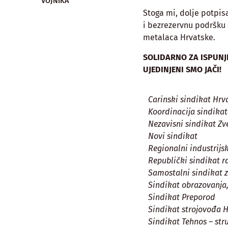
VOJNIKA
Stoga mi, dolje potpis
i bezrezervnu podršku 
metalaca Hrvatske.
SOLIDARNO ZA ISPUNJ
UJEDINJENI SMO JAČI!
Carinski sindikat Hrv
Koordinacija sindika
Nezavisni sindikat Zv
Novi sindikat
Regionalni industrijsk
Republički sindikat r
Samostalni sindikat 
Sindikat obrazovanja,
Sindikat Preporod
Sindikat strojovođa 
Sindikat Tehnos – str