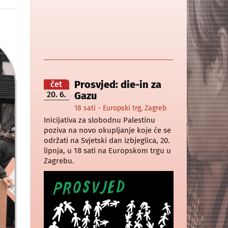
Prosvjed: die-in za
čet
20. 6.
Gazu
18 sati - Europski trg, Zagreb
Inicijativa za slobodnu Palestinu
poziva na novo okupljanje koje će se
održati na Svjetski dan izbjeglica, 20.
lipnja, u 18 sati na Europskom trgu u
Zagrebu.