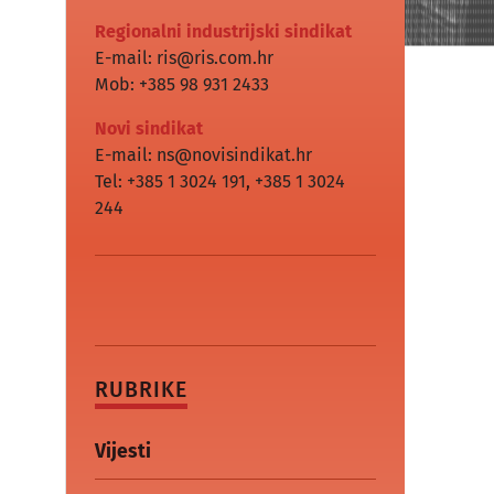
Regionalni industrijski sindikat
E-mail: ris@ris.com.hr
Mob: +385 98 931 2433
Novi sindikat
E-mail: ns@novisindikat.hr
Tel: +385 1 3024 191
,
+385 1 3024
244
RUBRIKE
Vijesti