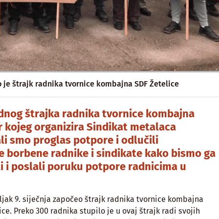
o je štrajk radnika tvornice kombajna SDF Žetelice
nog štrajka radnika tvornice kombajna
 kojeg organizira Sindikat metalaca
li smo proglas potpore i odlučili
e borbene radnike i sindikate kako bismo ga
i i poslali poruku potpore radnicima u
ljak 9. siječnja započeo štrajk radnika tvornice kombajna
e. Preko 300 radnika stupilo je u ovaj štrajk radi svojih