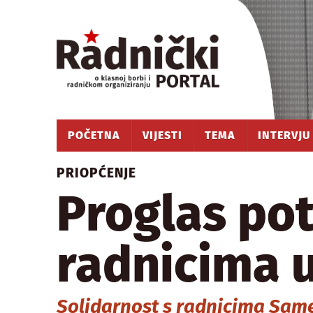
POČETNA
VIJESTI
TEMA
INTERVJU
PRIOPĆENJE
Proglas po
radnicima u
Solidarnost s radnicima Sam