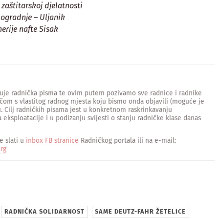
zaštitarskoj djelatnosti
ogradnje – Uljanik
erije nafte Sisak
ljuje radnička pisma te ovim putem pozivamo sve radnice i radnike
čom s vlastitog radnog mjesta koju bismo onda objavili (moguće je
. Cilj radničkih pisama jest u konkretnom raskrinkavanju
 eksploatacije i u podizanju svijesti o stanju radničke klase danas
 slati u
inbox FB stranice
Radničkog portala ili na e-mail:
rg
sApp
RADNIČKA SOLIDARNOST
SAME DEUTZ-FAHR ŽETELICE