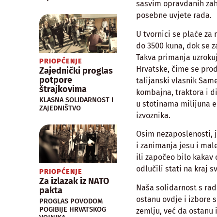
sasvim opravdanih zaht
posebne uvjete rada.
U tvornici se plaće za
do 3500 kuna, dok se z
Takva primanja uzrokuj
PRIOPĆENJE
Hrvatske, čime se prod
Zajednički proglas
potpore
talijanski vlasnik Sam
štrajkovima
kombajna, traktora i d
KLASNA SOLIDARNOST I
u stotinama milijuna e
ZAJEDNIŠTVO
izvoznika.
Osim nezaposlenosti, j
i zanimanja jesu i mal
ili započeo bilo kakav
odlučili stati na kraj
PRIOPĆENJE
Za izlazak iz NATO
Naša solidarnost s rad
pakta
ostanu ovdje i izbore s
PROGLAS POVODOM
POGIBIJE HRVATSKOG
zemlju, već da ostanu 