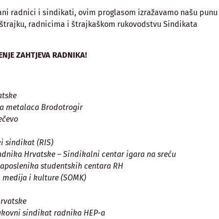
ani radnici i sindikati, ovim proglasom izražavamo našu punu
štrajku, radnicima i štrajkaškom rukovodstvu Sindikata
ENJE ZAHTJEVA RADNIKA!
atske
ta metalaca Brodotrogir
ečevo
i sindikat (RIS)
adnika Hrvatske – Sindikalni centar igara na sreću
zaposlenika studentskih centara RH
 medija i kulture (SOMK)
Hrvatske
ukovni sindikat radnika HEP-a