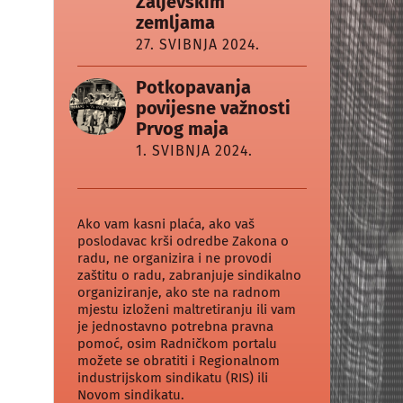
Zaljevskim
zemljama
27. SVIBNJA 2024.
Potkopavanja
povijesne važnosti
Prvog maja
1. SVIBNJA 2024.
Ako vam kasni plaća, ako vaš
poslodavac krši odredbe Zakona o
radu, ne organizira i ne provodi
zaštitu o radu, zabranjuje sindikalno
organiziranje, ako ste na radnom
mjestu izloženi maltretiranju ili vam
je jednostavno potrebna pravna
pomoć, osim Radničkom portalu
možete se obratiti i Regionalnom
industrijskom sindikatu (RIS) ili
Novom sindikatu.