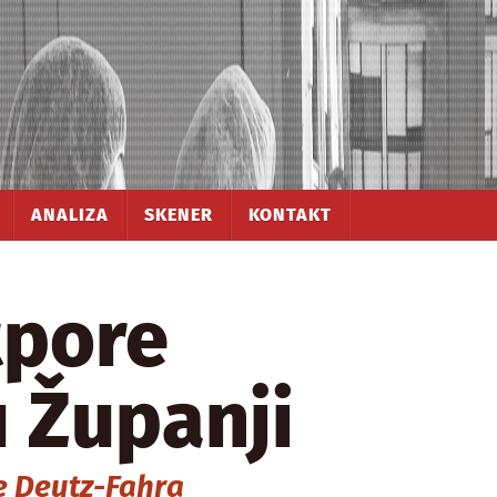
ANALIZA
SKENER
KONTAKT
tpore
 Županji
e Deutz-Fahra