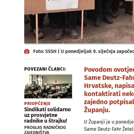
Foto: SSSH | U ponedjeljak 9. siječnja započe
Povodom ovotjed
POVEZANI ČLANCI:
Same Deutz-Fahr
Hrvatske, napisa
kontaktirati nek
zajedno potpisal
PRIOPĆENJE
Županju.
Sindikati solidarno
uz prosvjetne
radnike u štrajku!
U Županji je u ponedje
PROGLAS RADNIČKOG
Same Deutz-Fahr Žetelic
ZAJEDNIŠTVA