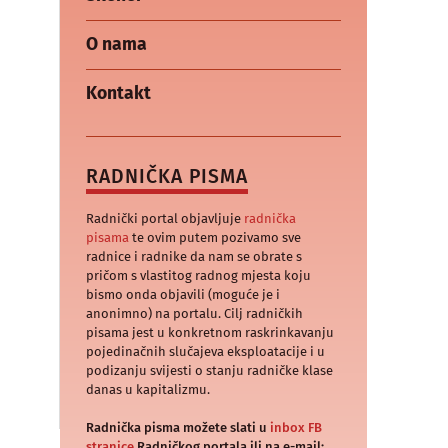
O nama
Kontakt
RADNIČKA PISMA
Radnički portal objavljuje
radnička
pisama
te ovim putem pozivamo sve
radnice i radnike da nam se obrate s
pričom s vlastitog radnog mjesta koju
bismo onda objavili (moguće je i
anonimno) na portalu. Cilj radničkih
pisama jest u konkretnom raskrinkavanju
pojedinačnih slučajeva eksploatacije i u
podizanju svijesti o stanju radničke klase
danas u kapitalizmu.
Radnička pisma možete slati u
inbox FB
stranice
Radničkog portala ili na e-mail: