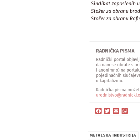
Sindikat zaposlenih u 
Stožer za obranu brod
Stožer za obranu Rafin
RADNIČKA PISMA
Radnički portal objav
da nam se obrate s pri
i anonimno) na portalu
pojedinačnih slučajeva
u kapitalizmu.
Radnička pisma možete
urednistvo@radnicki.o
Facebook
Twitter
Email
What
METALSKA INDUSTRIJA