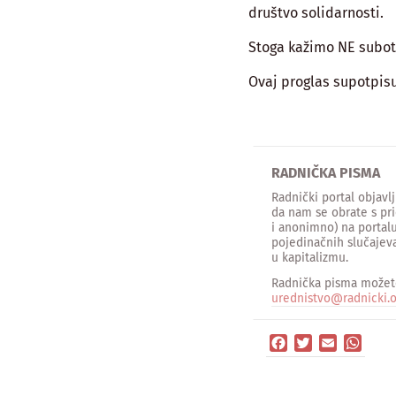
društvo solidarnosti.
Stoga kažimo NE subot
Ovaj proglas supotpisuj
RADNIČKA PISMA
Radnički portal objav
da nam se obrate s pri
i anonimno) na portalu
pojedinačnih slučajeva
u kapitalizmu.
Radnička pisma možete
urednistvo@radnicki.o
Facebook
Twitter
Email
What