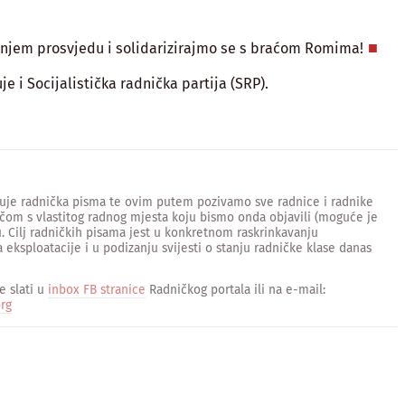
njem prosvjedu i solidarizirajmo se s braćom Romima!
e i Socijalistička radnička partija (SRP).
ljuje radnička pisma te ovim putem pozivamo sve radnice i radnike
čom s vlastitog radnog mjesta koju bismo onda objavili (moguće je
. Cilj radničkih pisama jest u konkretnom raskrinkavanju
 eksploatacije i u podizanju svijesti o stanju radničke klase danas
 slati u
inbox FB stranice
Radničkog portala ili na e-mail:
rg
sApp