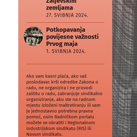
Zaljevskim
zemljama
27. SVIBNJA 2024.
Potkopavanja
povijesne važnosti
Prvog maja
1. SVIBNJA 2024.
Ako vam kasni plaća, ako vaš
poslodavac krši odredbe Zakona o
radu, ne organizira i ne provodi
zaštitu o radu, zabranjuje sindikalno
organiziranje, ako ste na radnom
mjestu izloženi maltretiranju ili vam
je jednostavno potrebna pravna
pomoć, osim Radničkom portalu
možete se obratiti i Regionalnom
industrijskom sindikatu (RIS) ili
Novom sindikatu.