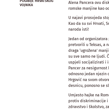
POGIBIJE HRVATSKOG
Alena Pancera ovu disk
VOJNIKA
romske manjine kao od
U najavi prosvjeda stoj
Kao da su svi Hrvati, S
naroda isti!
Jedan od organizatora
pretvorili u Teksas, a 
draga ‘ugrožena’ manji
su sve samo ne ljudi. 
uspjeli socijalizirati 
Pancer za nesigurnost 
odnosno jedan njezin d
Hrgović na svom otvor
desnicu, ponosno se sl
Umjesto hajke na Rome, 
protiv diskriminacije i
zdravstvo i školstvo, 