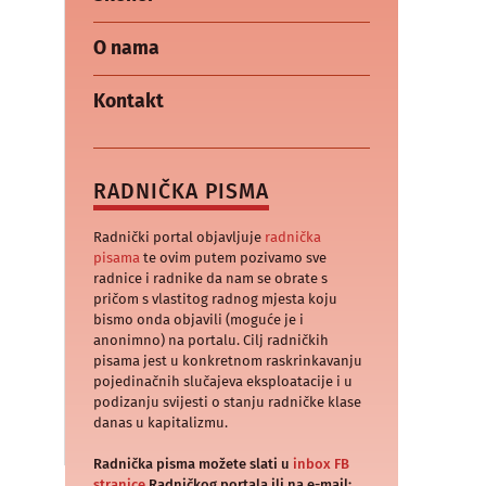
O nama
Kontakt
RADNIČKA PISMA
Radnički portal objavljuje
radnička
pisama
te ovim putem pozivamo sve
radnice i radnike da nam se obrate s
pričom s vlastitog radnog mjesta koju
bismo onda objavili (moguće je i
anonimno) na portalu. Cilj radničkih
pisama jest u konkretnom raskrinkavanju
pojedinačnih slučajeva eksploatacije i u
podizanju svijesti o stanju radničke klase
danas u kapitalizmu.
Radnička pisma možete slati u
inbox FB
stranice
Radničkog portala ili na e-mail: