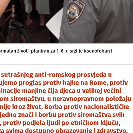
alan život" planiran za 1. 6. u srži je ksenofoban i
sutrašnjeg anti-romskog prosvjeda u
ujemo proglas protiv hajke na Rome, protiv
minacije manjine čija djeca u velikoj većini
kom siromaštvu, u neravnopravnom položaju
asnije kroz život. Borba protiv nacionalističke
edno znači i borbu protiv siromaštva svih
, protiv podjela ljudi po etničkom ključu,
a svima dostupno obrazovanje i zdravstvo.