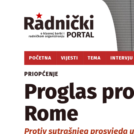
POČETNA
VIJESTI
TEMA
INTERVJU
PRIOPĆENJE
Proglas pro
Rome
Protiv sutrašnjeg prosvjeda 