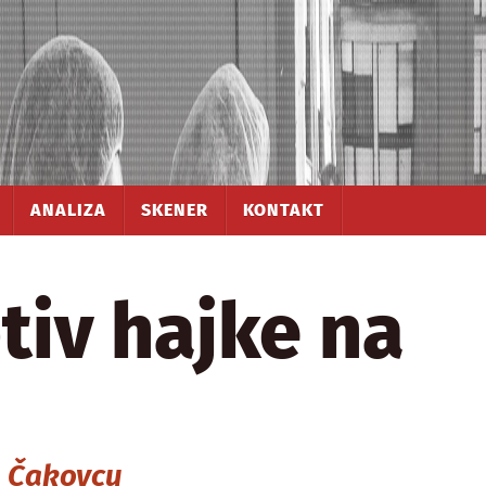
ANALIZA
SKENER
KONTAKT
tiv hajke na
u Čakovcu