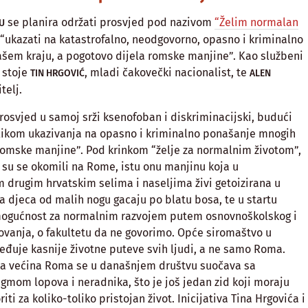
se planira održati prosvjed pod nazivom
“Želim normalan
U
 “ukazati na katastrofalno, neodgovorno, opasno i kriminalno
šem kraju, a pogotovo dijela romske manjine”. Kao službeni
 stoje
, mladi čakovečki nacionalist, te
TIN HRGOVIĆ
ALEN
telj.
osvjed u samoj srži ksenofoban i diskriminacijski, budući
ilikom ukazivanja na opasno i kriminalno ponašanje mnogih
romske manjine”. Pod krinkom “želje za normalnim životom”,
 su se okomili na Rome, istu onu manjinu koja u
drugim hrvatskim selima i naseljima živi getoizirana u
a djeca od malih nogu gacaju po blatu bosa, te u startu
mogućnost za normalnim razvojem putem osnovnoškolskog i
vanja, o fakultetu da ne govorimo. Opće siromaštvo u
ređuje kasnije životne puteve svih ljudi, a ne samo Roma.
ka većina Roma se u današnjem društvu suočava sa
igmom lopova i neradnika, što je još jedan zid koji moraju
riti za koliko-toliko pristojan život. Inicijativa Tina Hrgovića i