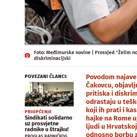
Foto: Međimurske novine | Prosvjed "Želim norm
diskriminacijski
Povodom najave 
POVEZANI ČLANCI:
Čakovcu, objavlj
pritiska i diskri
odrastaju u teš
koji ih prati i k
PRIOPĆENJE
hajke na Rome uj
Sindikati solidarno
uz prosvjetne
ljudi u Hrvatskoj
radnike u štrajku!
odnosno borbu z
PROGLAS RADNIČKOG