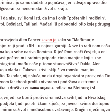
riminaciju samo dodatno pojačava, jer izdvaja upravo dio
govoran za nenormalan život u kraju.
i da nisu svi Romi isti, da ima i onih “poštenih i radišnih”.
rbi, Bošnjaci, Talijani, Mađari ili pripadnici bilo kojeg drugog
 prosvjeda Alen Pancer
kazao je
kako su “Međimurje
najmirniji grad u RH – u najnesigurniji. A sve to radi nam naša
na koja sebe naziva Romima. Riječ Rom znači čovjek, a oni
Čast poštenim i radnim pripadnicima manjine koji su se
i integrirati među naše pitomo stanovništvo.” Dakle, Alen
koja vlada u Čakovcu krivi isključivo romsku manjinu,
io. Također, nije slučajno da drugi organizator prosvjeda Tin
enom facebook profilu otvoreno i podržava ekstremnu
ika u društvu
, odlazi na Bleiburg i sl.
VELIMIRA BUJANCA
vrijedi se boriti protiv siromaštva svih ljudi u Hrvatskoj,
 podjela ljudi po etničkom ključu, za javno i svima dostupno
za miran suživot i međusobno uvažavanje. Drugim riječima, za