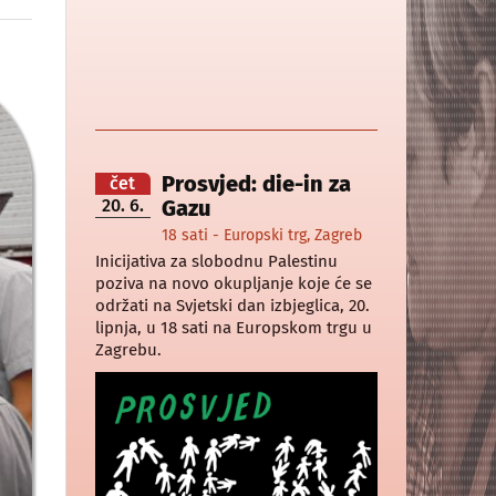
Prosvjed: die-in za
čet
20. 6.
Gazu
18 sati - Europski trg, Zagreb
Inicijativa za slobodnu Palestinu
poziva na novo okupljanje koje će se
održati na Svjetski dan izbjeglica, 20.
lipnja, u 18 sati na Europskom trgu u
Zagrebu.