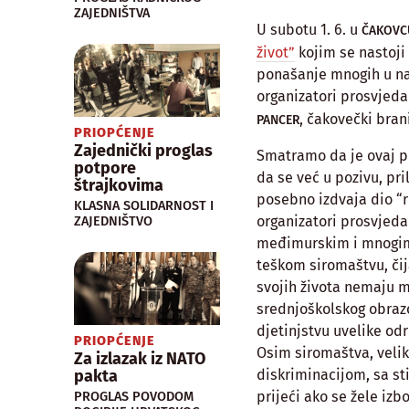
ZAJEDNIŠTVA
U subotu 1. 6. u
ČAKOVC
život”
kojim se nastoji
ponašanje mnogih u na
organizatori prosvjeda
, čakovečki brani
PANCER
PRIOPĆENJE
Zajednički proglas
Smatramo da je ovaj pr
potpore
da se već u pozivu, pr
štrajkovima
posebno izdvaja dio “
KLASNA SOLIDARNOST I
organizatori prosvjeda
ZAJEDNIŠTVO
međimurskim i mnogim 
teškom siromaštvu, čij
svojih života nemaju 
srednjoškolskog obrazo
djetinjstvu uvelike od
PRIOPĆENJE
Osim siromaštva, veli
Za izlazak iz NATO
diskriminacijom, sa st
pakta
prijeći ako se žele izbo
PROGLAS POVODOM